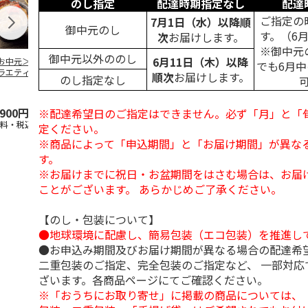
のし指定
配達時期指定なし
配達
ご指定の
7月1日（水）以降順
御中元のし
す。（6
次
お届けします。
※御中元
御中元以外ののし
6月11日（木）以降
お中元＞豚丼の具
＜お中元＞【冷凍】
＜お中元＞やまがた
＜お中元＞モ
でも6月
ラエティセット
６種類のお肉ソムリ
雪豚ロースみそ漬７
ク 原形ベー
順次
お届けします。
のし指定なし
菊」
エアソートＢＯＸ
０ｇ×６
ソーセージセ
5.0
（1）
,900円
5,980円
3,780円
3,240円
※配達希望日のご指定はできません。必ず「月」と「
送料・税込)
(送料・税込)
(送料・税込)
(送料・税込)
定ください。
※商品によって「申込期間」と「お届け期間」が異な
す。
※お届けまでに祝日・お盆期間をはさむ場合は、お届
ことがございます。 あらかじめご了承ください。
【のし・包装について】
●地球環境に配慮し、簡易包装（エコ包装）を推進し
●お申込み期間及びお届け期間が異なる場合の配達希
二重包装のご指定、完全包装のご指定など、 一部対応
ざいます。各商品ページにてご確認ください。
※「おうちにお取り寄せ」に掲載の商品については、