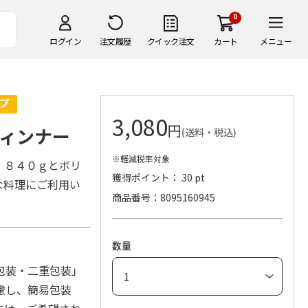
0
ログイン
注文履歴
クイック注文
カート
メニュー
3,080
円
ィンナー
(送料・税込)
※軽減税率対象
 ８４０ｇとボリ
獲得ポイント： 30 pt
な料理にご利用い
商品番号
8095160945
数量
包装・二重包装」
慮し、簡易包装