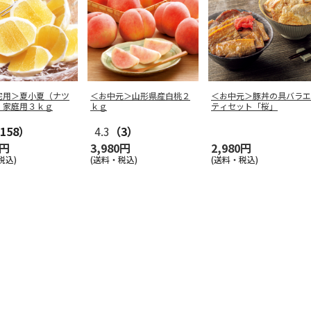
宅用＞夏小夏（ナツ
＜お中元＞山形県産白桃２
＜お中元＞豚丼の具バラエ
）家庭用３ｋｇ
ｋｇ
ティセット「桜」
158）
4.3
（3）
0円
3,980円
2,980円
税込)
(送料・税込)
(送料・税込)