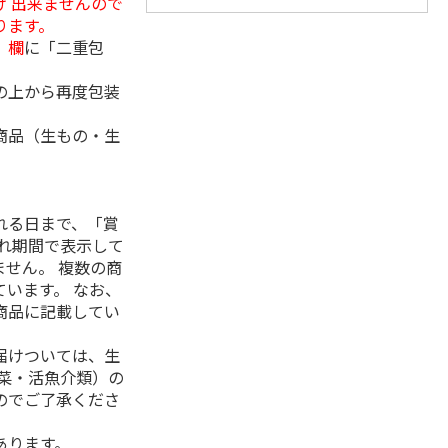
 出来ませんので
ります。
」欄
に「二重包
の上から再度包装
商品（生もの・生
れる日まで、「賞
れ期間で表示して
せん。 複数の商
います。 なお、
商品に記載してい
届けついては、生
菜・活魚介類）の
のでご了承くださ
あります。