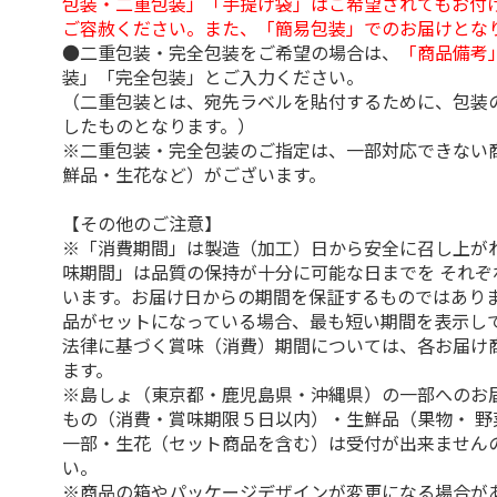
包装・二重包装」「手提げ袋」はご希望されてもお付け
ご容赦ください。また、「簡易包装」でのお届けとな
●二重包装・完全包装をご希望の場合は、
「商品備考
装」「完全包装」とご入力ください。
（二重包装とは、宛先ラベルを貼付するために、包装
したものとなります。）
※二重包装・完全包装のご指定は、一部対応できない
鮮品・生花など）がございます。
【その他のご注意】
※「消費期間」は製造（加工）日から安全に召し上が
味期間」は品質の保持が十分に可能な日までを それぞ
います。お届け日からの期間を保証するものではありま
品がセットになっている場合、最も短い期間を表示して
法律に基づく賞味（消費）期間については、各お届け
ます。
※島しょ（東京都・鹿児島県・沖縄県）の一部へのお
もの（消費・賞味期限５日以内）・生鮮品（果物・ 野
一部・生花（セット商品を含む）は受付が出来ません
い。
※商品の箱やパッケージデザインが変更になる場合が