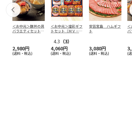
＜お中元＞豚丼の具
＜お中元＞煌彩ギフ
安芸宮島 ハムギフ
＜
バラエティセット
トセット（ＭＶ－５
ト
バ
「桜」
０７）
「
4.3
（3）
2,980円
4,060円
3,080円
3
(送料・税込)
(送料・税込)
(送料・税込)
(