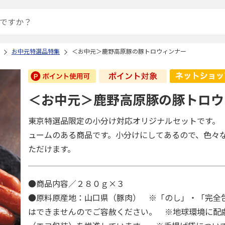
お中元特選品特集
＜お中元＞鹿野高原豚の豚トロウィンナー
＜お中元＞鹿野高原豚の豚トロウ
東京特選品限定の小分け対応オリジナルセットです。
ュームのある商品です。小分けにしてあるので、色々
ただけます。
●商品内容／２８０ｇ×３
●原料原産地：山口県（豚肉） ※「のし」・「完全
はできませんのでご容赦ください。 ※地球環境に配