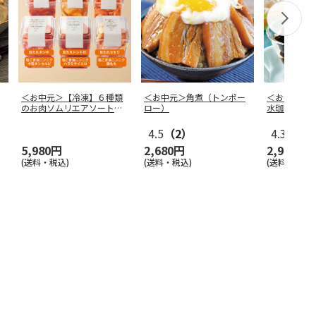
＜お中元＞【冷凍】６種類
＜お中元＞角煮（トンポー
＜お中元＞
のお肉ソムリエアソートＢ
ロー）
水珈琲ゼリ
ＯＸ
4.5
（2）
4.3
（3）
5,980円
2,680円
2,980円
(送料・税込)
(送料・税込)
(送料・税込)