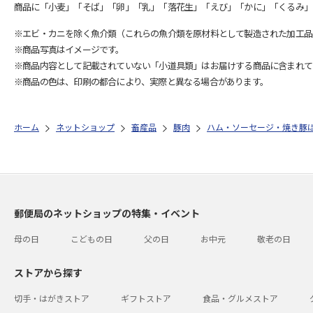
商品に「小麦」「そば」「卵」「乳」「落花生」「えび」「かに」「くるみ」
※エビ・カニを除く魚介類（これらの魚介類を原材料として製造された加工品
※商品写真はイメージです。
※商品内容として記載されていない「小道具類」はお届けする商品に含まれて
※商品の色は、印刷の都合により、実際と異なる場合があります。
ホーム
ネットショップ
畜産品
豚肉
ハム・ソーセージ・焼き豚
郵便局のネットショップの特集・イベント
母の日
こどもの日
父の日
お中元
敬老の日
ストアから探す
切手・はがきストア
ギフトストア
食品・グルメストア