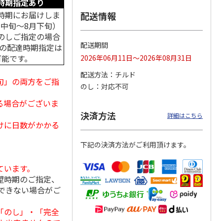
時期指定あり
時期にお届けしま
配送情報
月中旬～8月下旬）
のしご指定の場合
クモ
【冷凍】北海道直送
＜お中元＞やまがた
＜お中元＞＜帯広
配送期間
中の配達時期指定は
コンと
北海道帯広の繁盛
雪豚ロースみそ漬７
豚丼一番＞特上豚丼
可能です。
2026年06月11日～2026年08月31日
ット
店 豚丼6食セット
０ｇ×５
の具３種セット
配送方法
チルド
3,980円
3,240円
4,980円
旬」の両方をご指
のし
対応不可
(送料別・税込)
(送料・税込)
(送料・税込)
る場合がございま
決済方法
詳細はこちら
けに日数がかかる
下記の決済方法がご利用頂けます。
ています。
望時期のご指定、
できない場合がご
「のし」・「完全