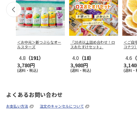
＜お中元＞新つぶらなオー
「20点以上詰め合わせ！ロ
＜ご自
ルスターズ
スおたすけセット」
コナツ
4.8
（191）
4.0
（18）
4.6
（
3,780円
3,980円
3,14
(送料・税込)
(送料・税込)
(送料・
よくあるお問い合わせ
お支払い方法
注文のキャンセルについて