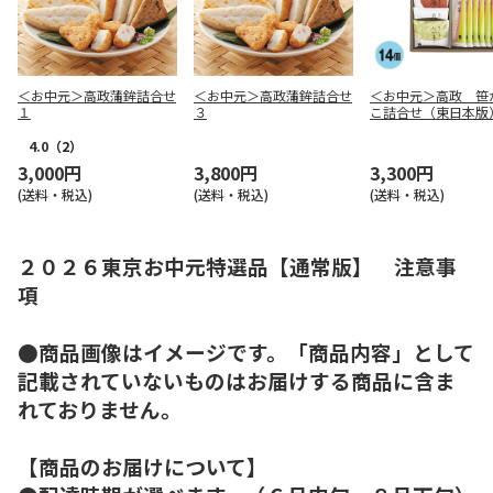
＜お中元＞高政蒲鉾詰合せ
＜お中元＞高政蒲鉾詰合せ
＜お中元＞高政 笹
１
３
こ詰合せ（東日本版
4.0
（2）
3,000円
3,800円
3,300円
(送料・税込)
(送料・税込)
(送料・税込)
２０２６東京お中元特選品【通常版】 注意事
項
●商品画像はイメージです。「商品内容」として
記載されていないものはお届けする商品に含ま
れておりません。
【商品のお届けについて】