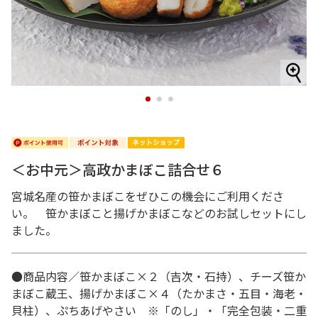
1
2
3
＜お中元＞高政かまぼこ詰合せ６
宮城名産の笹かまぼこをぜひこの機会にご利用くださ
い。 笹かまぼこと揚げかまぼこなどのお試しセットにし
ました。
●商品内容／笹かまぼこ×２（吉次・石持）、チーズ笹か
まぼこ蔵王、揚げかまぼこ×４（たかまさ・五目・海老・
貝柱）、ぷちあげやさい ※「のし」・「完全包装・二重