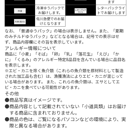
ます
冷凍ゆうパックで
レターパックライ
お届けします。
トでお届けします
佐川急便でのお届
けとなります
なお、「普通ゆうパック」の場合は表示しません。また、「夏期
のみチルドゆうパック」などとなる場合は、記号での表示はせ
ず、商品内容欄にその旨を表示しています。
アレルギー情報について
商品に「小麦」「そば」「卵」「乳」「落花生」「えび」「か
に」「くるみ」のアレルギー特定8品目を含んでいる場合に品目名
を表示します。
※エビ・カニを除く魚介類（これらの魚介類を原材料として製造
された加工品も含む）は、漁獲漁法によりエビ・カニが混じって
いる場合があります。 また、これらの魚介類は、エサとしてエ
ビ・カニを食べている可能性があります。
その他
商品写真はイメージです。
商品内容として記載されていない「小道具類」はお届け
する商品に含まれておりません。
商品の色は、ご覧になるパソコンなどの環境により、実
際と異なる場合があります。