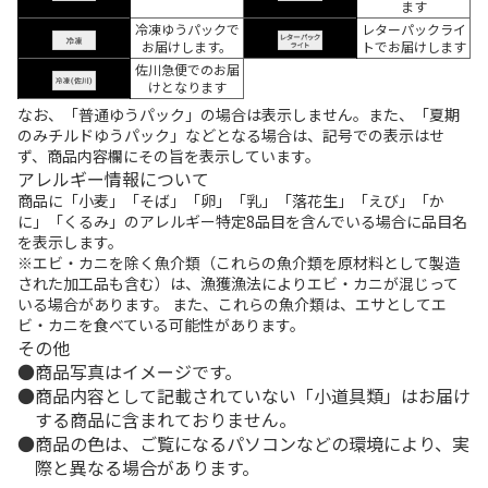
ます
冷凍ゆうパックで
レターパックライ
お届けします。
トでお届けします
佐川急便でのお届
けとなります
なお、「普通ゆうパック」の場合は表示しません。また、「夏期
のみチルドゆうパック」などとなる場合は、記号での表示はせ
ず、商品内容欄にその旨を表示しています。
アレルギー情報について
商品に「小麦」「そば」「卵」「乳」「落花生」「えび」「か
に」「くるみ」のアレルギー特定8品目を含んでいる場合に品目名
を表示します。
※エビ・カニを除く魚介類（これらの魚介類を原材料として製造
された加工品も含む）は、漁獲漁法によりエビ・カニが混じって
いる場合があります。 また、これらの魚介類は、エサとしてエ
ビ・カニを食べている可能性があります。
その他
商品写真はイメージです。
商品内容として記載されていない「小道具類」はお届け
する商品に含まれておりません。
商品の色は、ご覧になるパソコンなどの環境により、実
際と異なる場合があります。