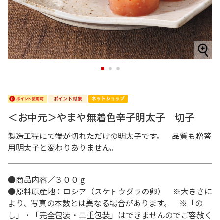
1
2
3
＜お中元＞やまや無着色辛子明太子 切子
製造工程にて端が切れただけの明太子です。 品質も贈答
用明太子と変わりありません。
●商品内容／３００ｇ
●原料原産地：ロシア（スケトウダラの卵） ※大きさに
より、写真の本数とは異なる場合があります。 ※「の
し」・「完全包装・二重包装」はできませんのでご容赦く