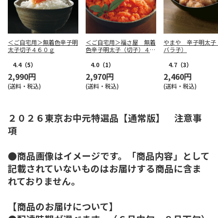
＜ご自宅用＞無着色辛子明
＜ご自宅用＞福さ屋 無着
やまや 辛子明太子
太子切子４６０ｇ
色辛子明太子（切子）４５
バラ子）
０ｇ
4.4
（5）
4.0
（1）
4.7
（3）
2,990円
2,970円
2,460円
(送料・税込)
(送料・税込)
(送料・税込)
２０２６東京お中元特選品【通常版】 注意事
項
●商品画像はイメージです。「商品内容」として
記載されていないものはお届けする商品に含ま
れておりません。
【商品のお届けについて】