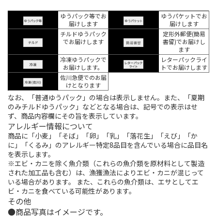
ゆうパック等でお
ゆうパケットでお
届けします
届けします
チルドゆうパック
定形外郵便(簡易
でお届けします
書留)でお届けし
ます
冷凍ゆうパックで
レターパックライ
お届けします。
トでお届けします
佐川急便でのお届
けとなります
なお、「普通ゆうパック」の場合は表示しません。また、「夏期
のみチルドゆうパック」などとなる場合は、記号での表示はせ
ず、商品内容欄にその旨を表示しています。
アレルギー情報について
商品に「小麦」「そば」「卵」「乳」「落花生」「えび」「か
に」「くるみ」のアレルギー特定8品目を含んでいる場合に品目名
を表示します。
※エビ・カニを除く魚介類（これらの魚介類を原材料として製造
された加工品も含む）は、漁獲漁法によりエビ・カニが混じって
いる場合があります。 また、これらの魚介類は、エサとしてエ
ビ・カニを食べている可能性があります。
その他
商品写真はイメージです。