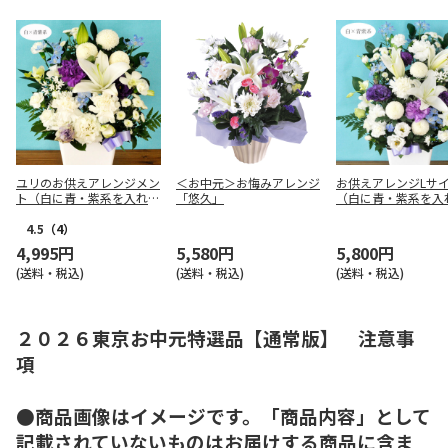
ユリのお供えアレンジメン
＜お中元＞お悔みアレンジ
お供えアレンジLサ
ト（白に青・紫系を入れ
「悠久」
（白に青・紫系を入
て）
4.5
（4）
4,995円
5,580円
5,800円
(送料・税込)
(送料・税込)
(送料・税込)
２０２６東京お中元特選品【通常版】 注意事
項
●商品画像はイメージです。「商品内容」として
記載されていないものはお届けする商品に含ま