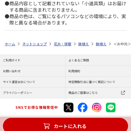
商品内容として記載されていない「小道具類」はお届け
する商品に含まれておりません。
商品の色は、ご覧になるパソコンなどの環境により、実
際と異なる場合があります。
ホーム
ネットショップ
花卉・球根
鉢植え
鉢植え
＜お中元＞
ご利用ガイド
よくあるご質問
お問い合わせ
利用規約
サイト運営会社について
特定商取引法に基づく表記について
プライバシーポリシー
商品のご提案はこちら
SNSでお得な情報発信中
カートに入れる
Copyright (C) JAPAN POST Co.,Ltd. All Rights Reserved.