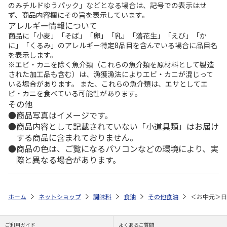
のみチルドゆうパック」などとなる場合は、記号での表示はせ
ず、商品内容欄にその旨を表示しています。
アレルギー情報について
商品に「小麦」「そば」「卵」「乳」「落花生」「えび」「か
に」「くるみ」のアレルギー特定8品目を含んでいる場合に品目名
を表示します。
※エビ・カニを除く魚介類（これらの魚介類を原材料として製造
された加工品も含む）は、漁獲漁法によりエビ・カニが混じって
いる場合があります。 また、これらの魚介類は、エサとしてエ
ビ・カニを食べている可能性があります。
その他
商品写真はイメージです。
商品内容として記載されていない「小道具類」はお届け
する商品に含まれておりません。
商品の色は、ご覧になるパソコンなどの環境により、実
際と異なる場合があります。
ホーム
ネットショップ
調味料
食油
その他食油
＜お中元＞日
ご利用ガイド
よくあるご質問