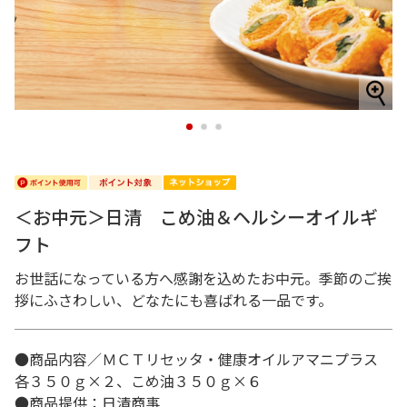
1
2
3
＜お中元＞日清 こめ油＆ヘルシーオイルギ
フト
お世話になっている方へ感謝を込めたお中元。季節のご挨
拶にふさわしい、どなたにも喜ばれる一品です。
●商品内容／ＭＣＴリセッタ・健康オイルアマニプラス
各３５０ｇ×２、こめ油３５０ｇ×６
●商品提供：日清商事