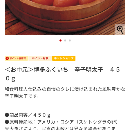
1
2
3
＜お中元＞博多ふくいち 辛子明太子 ４５
０ｇ
和食料理人仕込みの自慢のタレに漬け込まれた風味豊かな
辛子明太子です。
●商品内容／４５０ｇ
●原料原産地：アメリカ・ロシア（スケトウダラの卵）
※大きさにより、写真の本数とは異なる場合がありま