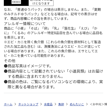
けとなります
なお、「普通ゆうパック」の場合は表示しません。また、「夏期
のみチルドゆうパック」などとなる場合は、記号での表示はせ
ず、商品内容欄にその旨を表示しています。
アレルギー情報について
商品に「小麦」「そば」「卵」「乳」「落花生」「えび」「か
に」「くるみ」のアレルギー特定8品目を含んでいる場合に品目名
を表示します。
※エビ・カニを除く魚介類（これらの魚介類を原材料として製造
された加工品も含む）は、漁獲漁法によりエビ・カニが混じって
いる場合があります。 また、これらの魚介類は、エサとしてエ
ビ・カニを食べている可能性があります。
その他
商品写真はイメージです。
商品内容として記載されていない「小道具類」はお届け
する商品に含まれておりません。
商品の色は、ご覧になるパソコンなどの環境により、実
際と異なる場合があります。
ホーム
ネットショップ
水産品
魚卵
めんたいこ
＜お中元＞博