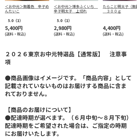
＜お中元＞無着色 辛子め
＜お中元＞博多ふくいち
たらこと明太子（無
んたいこ
辛子明太子 上切れ
３００ｇ
5.0
（1）
5.0
（1）
5,400円
2,980円
4,400円
(送料・税込)
(送料・税込)
(送料・税込)
２０２６東京お中元特選品【通常版】 注意事
項
●商品画像はイメージです。「商品内容」として
記載されていないものはお届けする商品に含ま
れておりません。
【商品のお届けについて】
●配達時期が選べます。（６月中旬～８月下旬）
配達時期をご希望された場合は、ご指定の時期
にお届けいたします。