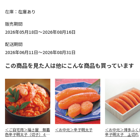
在庫
在庫あり
販売期間
2026年05月18日～2026年08月16日
配送期間
2026年06月11日～2026年08月31日
この商品を見た人は他にこんな商品も買っています
＜ご自宅用＞福さ屋 無着
＜お中元＞辛子明太子
＜お中元＞博多ふ
色辛子明太子（切子）４５
辛子明太子 上切れ
０ｇ