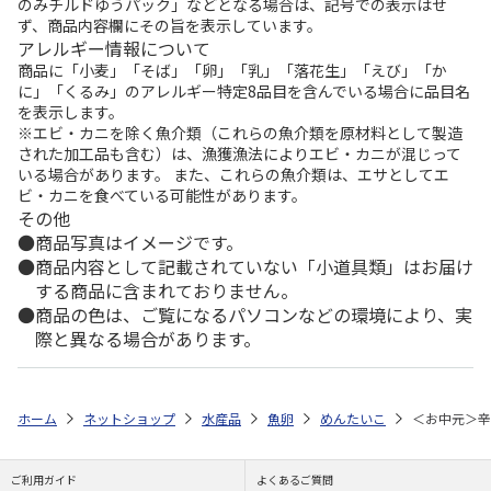
のみチルドゆうパック」などとなる場合は、記号での表示はせ
ず、商品内容欄にその旨を表示しています。
アレルギー情報について
商品に「小麦」「そば」「卵」「乳」「落花生」「えび」「か
に」「くるみ」のアレルギー特定8品目を含んでいる場合に品目名
を表示します。
※エビ・カニを除く魚介類（これらの魚介類を原材料として製造
された加工品も含む）は、漁獲漁法によりエビ・カニが混じって
いる場合があります。 また、これらの魚介類は、エサとしてエ
ビ・カニを食べている可能性があります。
その他
商品写真はイメージです。
商品内容として記載されていない「小道具類」はお届け
する商品に含まれておりません。
商品の色は、ご覧になるパソコンなどの環境により、実
際と異なる場合があります。
ホーム
ネットショップ
水産品
魚卵
めんたいこ
＜お中元＞辛
ご利用ガイド
よくあるご質問