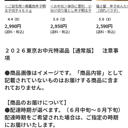
＜ご自宅用＞無着色辛子明
＜お中元＞保存に便利 小
福さ屋 辛子めんた
太子切子４６０ｇ
分け切り落とし辛子明太子
（切れバラ子）
4.4
（5）
5.0
（2）
5.0
（3）
2,990円
2,950円
2,590円
(送料・税込)
(送料・税込)
(送料・税込)
２０２６東京お中元特選品【通常版】 注意事
項
●商品画像はイメージです。「商品内容」として
記載されていないものはお届けする商品に含ま
れておりません。
【商品のお届けについて】
●配達時期が選べます。（６月中旬～８月下旬）
配達時期をご希望された場合は、ご指定の時期
にお届けいたします。