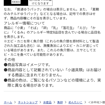
けとなります
なお、「普通ゆうパック」の場合は表示しません。また、「夏期
のみチルドゆうパック」などとなる場合は、記号での表示はせ
ず、商品内容欄にその旨を表示しています。
アレルギー情報について
商品に「小麦」「そば」「卵」「乳」「落花生」「えび」「か
に」「くるみ」のアレルギー特定8品目を含んでいる場合に品目名
を表示します。
※エビ・カニを除く魚介類（これらの魚介類を原材料として製造
された加工品も含む）は、漁獲漁法によりエビ・カニが混じって
いる場合があります。 また、これらの魚介類は、エサとしてエ
ビ・カニを食べている可能性があります。
その他
商品写真はイメージです。
商品内容として記載されていない「小道具類」はお届け
する商品に含まれておりません。
商品の色は、ご覧になるパソコンなどの環境により、実
際と異なる場合があります。
ホーム
ネットショップ
水産品
魚卵
めんたいこ
＜お中元＞徳