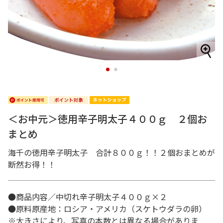
1
2
＜お中元＞徳用辛子明太子４００ｇ ２個お
まとめ
海千の徳用辛子明太子 合計８００ｇ！！２個おまとめが
断然お得！！
●商品内容／中切れ辛子明太子４００ｇ×２
●原料原産地：ロシア・アメリカ（スケトウダラの卵）
※大きさにより、写真の本数とは異なる場合がありま