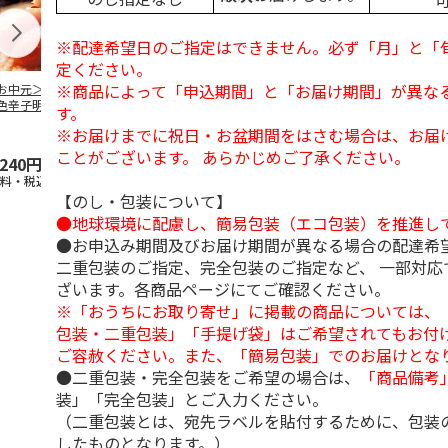
※配達希望日のご指定はできません。必ず「月」と「
定ください。
※商品によって「申込期間」と「お届け期間」が異な
お中元＞やまや無
福さ屋 辛子めんた
＜お中元＞辛子明太
＜お中元＞保
色辛子明太子Ａ
いこ（切れバラ子）
子
利 小分け切
す。
し辛子明太子
※お届けまでに祝日・お盆期間をはさむ場合は、お届
5.0
（3）
5.0
（2）
ことがございます。 あらかじめご了承ください。
,240円
2,590円
2,480円
2,950円
送料・税込)
(送料・税込)
(送料・税込)
(送料・税込)
【のし・包装について】
●地球環境に配慮し、簡易包装（エコ包装）を推進し
●お申込み期間及びお届け期間が異なる場合の配達希
二重包装のご指定、完全包装のご指定など、 一部対応
ざいます。各商品ページにてご確認ください。
※「おうちにお取り寄せ」に掲載の商品については、
包装・二重包装」「手提げ袋」はご希望されてもお付け
ご容赦ください。また、「簡易包装」でのお届けとな
●二重包装・完全包装をご希望の場合は、
「商品備考
装」「完全包装」とご入力ください。
（二重包装とは、宛先ラベルを貼付するために、包装
したものとなります。）