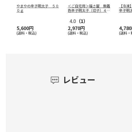
やまやの辛子明太子 ５０
＜ご自宅用＞福さ屋 無着
【冷凍
０ｇ
色辛子明太子（切子）４５
辛子明
０ｇ
4.0
（1）
5,600円
2,970円
4,78
(送料・税込)
(送料・税込)
(送料・
レビュー