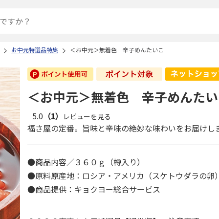
お中元特選品特集
＜お中元＞無着色 辛子めんたいこ
＜お中元＞無着色 辛子めんたい
5.0
（1）
レビューを見る
福さ屋の定番。旨味と辛味の絶妙な味わいをお届けし
●商品内容／３６０ｇ（樽入り）
●原料原産地：ロシア・アメリカ（スケトウダラの
●商品提供：キョクヨー総合サービス