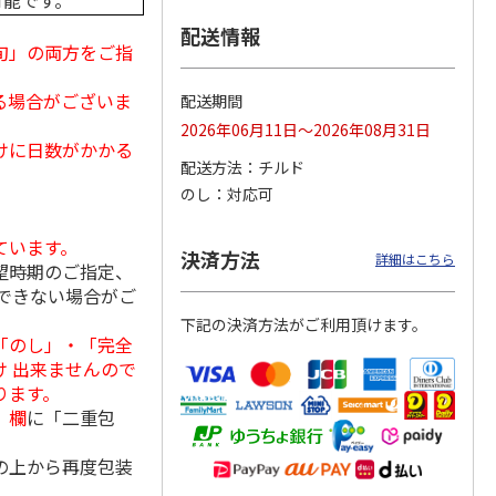
可能です。
配送情報
旬」の両方をご指
る場合がございま
存に便
＜お中元＞博多ふく
【冷凍】北海道産い
福さ屋 辛子明太子
配送期間
り落と
いち 辛子明太子
くら醤油漬け 100ｇ
（切れバラ子）・た
2026年06月11日～2026年08月31日
上切れ
（鮭工房・サーモ
らこ（切れ子）
けに日数がかかる
5.0
（1）
ン
…
4.0
（1）
配送方法
チルド
2,980円
2,150円
2,590円
のし
対応可
(送料・税込)
(送料別・税込)
(送料・税込)
ています。
決済方法
詳細はこちら
望時期のご指定、
できない場合がご
下記の決済方法がご利用頂けます。
「のし」・「完全
 出来ませんので
ります。
」欄
に「二重包
の上から再度包装