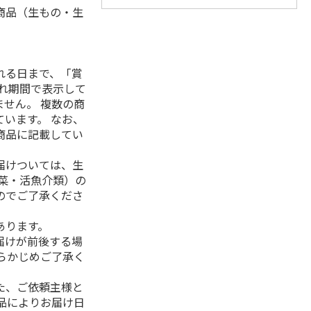
商品（生もの・生
れる日まで、「賞
れ期間で表示して
せん。 複数の商
います。 なお、
商品に記載してい
届けついては、生
菜・活魚介類）の
のでご了承くださ
あります。
届けが前後する場
らかじめご了承く
た、ご依頼主様と
品によりお届け日