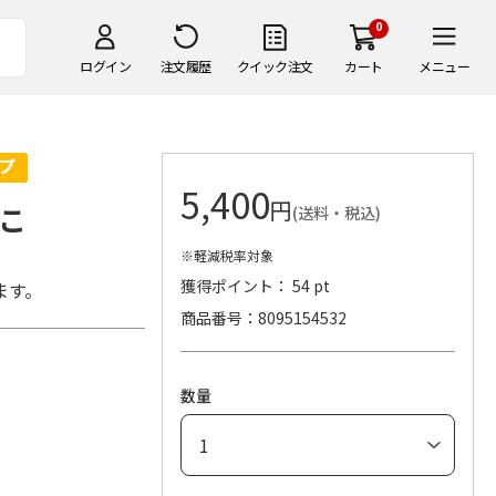
0
ログイン
注文履歴
クイック注文
カート
メニュー
5,400
円
こ
(送料・税込)
※軽減税率対象
獲得ポイント： 54 pt
ます。
商品番号
8095154532
卵）
数量