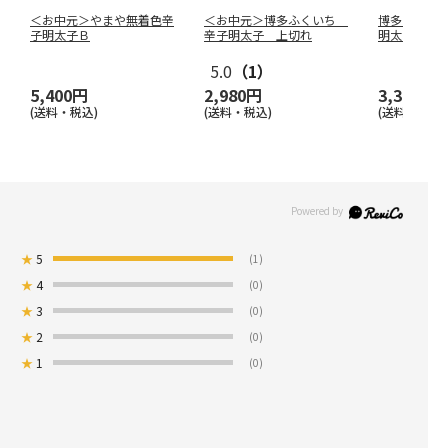
＜お中元＞やまや無着色辛
＜お中元＞博多ふくいち
博多きよみ
子明太子Ｂ
辛子明太子 上切れ
明太子（切
5.0
（1）
5,400円
2,980円
3,380円
(送料・税込)
(送料・税込)
(送料・税込)
★
5
(1)
★
4
(0)
★
3
(0)
★
2
(0)
★
1
(0)