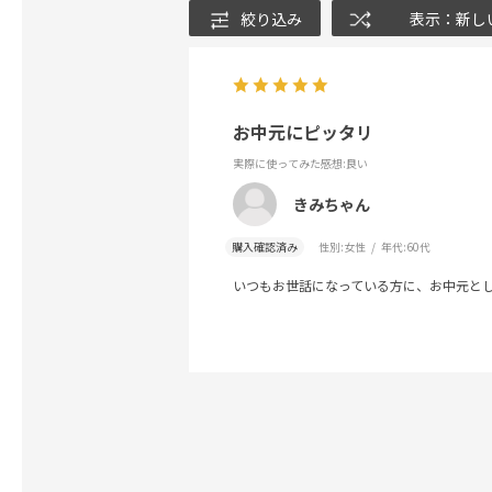
絞り込み
表示：新し
お中元にピッタリ
実際に使ってみた感想
:良い
きみちゃん
購入確認済み
性別:
女性
年代:
60代
いつもお世話になっている方に、お中元と