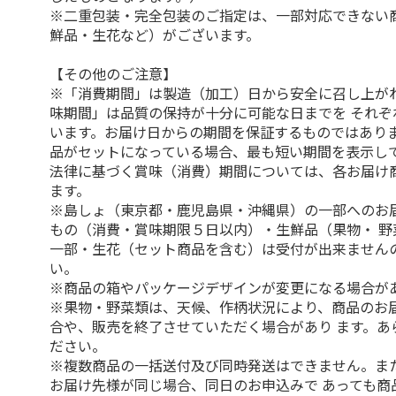
※二重包装・完全包装のご指定は、一部対応できない
鮮品・生花など）がございます。
【その他のご注意】
※「消費期間」は製造（加工）日から安全に召し上が
味期間」は品質の保持が十分に可能な日までを それぞ
います。お届け日からの期間を保証するものではありま
品がセットになっている場合、最も短い期間を表示して
法律に基づく賞味（消費）期間については、各お届け
ます。
※島しょ（東京都・鹿児島県・沖縄県）の一部へのお
もの（消費・賞味期限５日以内）・生鮮品（果物・ 野
一部・生花（セット商品を含む）は受付が出来ません
い。
※商品の箱やパッケージデザインが変更になる場合が
※果物・野菜類は、天候、作柄状況により、商品のお
合や、販売を終了させていただく場合があり ます。あ
ださい。
※複数商品の一括送付及び同時発送はできません。ま
お届け先様が同じ場合、同日のお申込みで あっても商