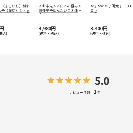
】〈まるいち〉博多
＜お中元＞＜日本の極み＞
やまやの辛子明太子 ３０
太子（並切）１ｋｇ
博多辛子めんたいこ３種詰
０ｇ
合せ
0円
4,980円
3,400円
税込)
(送料・税込)
(送料・税込)
5.0
1
レビュー件数：
件