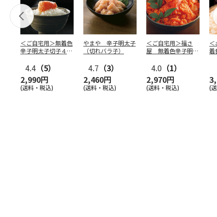
＜ご自宅用＞無着色
やまや 辛子明太子
＜ご自宅用＞福さ
＜
辛子明太子切子４６
（切れバラ子）
屋 無着色辛子明太
着
０ｇ
子（切子）４５０ｇ
4.4
（5）
4.7
（3）
4.0
（1）
2,990円
2,460円
2,970円
3
(送料・税込)
(送料・税込)
(送料・税込)
(