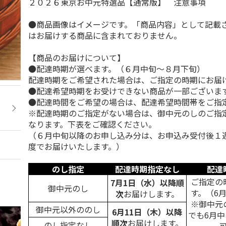
２０２６東京お中元特選品【通常版】 注意事項
●商品画像はイメージです。「商品内容」として記載
はお届けする商品に含まれておりません。
【商品のお届けについて】
●配達時期が選べます。（６月中旬～８月下旬）
配達時期をご希望された場合は、ご指定の時期にお届
●配達希望時期をお受けできない商品が一部ございま
●配達時間をご希望の場合は、配達希望時間帯をご指
※配達時期のご指定がない場合は、御中元のしのご指
なります。下表をご確認ください。
（６月中旬以降のお申し込み分は、お申込み受付後１
度でお届けいたします。）
のし指定
配達時期指定なし
配達
ご指定の
7月1日（水）以降順
御中元のし
す。（6
次
お届けします。
※御中元
御中元以外ののし
6月11日（木）以降
でも6月
順次
お届けします。
のし指定なし