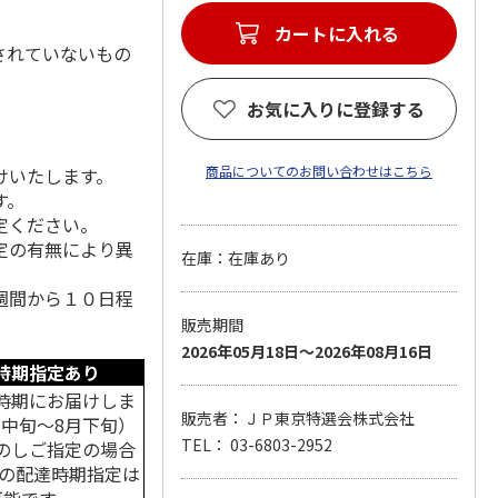
カートに入れる
されていないもの
お気に入りに登録する
商品についてのお問い合わせはこちら
けいたします。
す。
定ください。
定の有無により異
在庫：在庫あり
週間から１０日程
販売期間
2026年05月18日～2026年08月16日
時期指定あり
時期にお届けしま
販売者：ＪＰ東京特選会株式会社
月中旬～8月下旬）
TEL： 03-6803-2952
のしご指定の場合
中の配達時期指定は