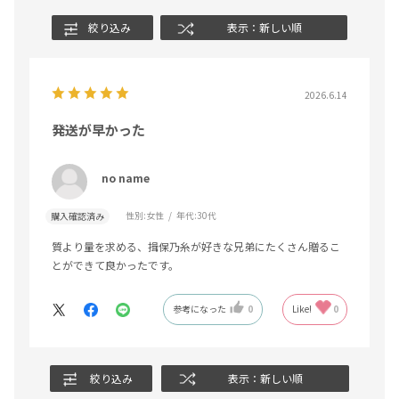
絞り込み
表示：新しい順
2026.6.14
発送が早かった
no name
性別:
女性
年代:
30代
購入確認済み
質より量を求める、揖保乃糸が好きな兄弟にたくさん贈るこ
とができて良かったです。
参考になった
0
Like!
0
絞り込み
表示：新しい順