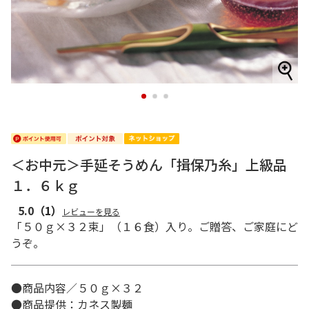
1
2
3
＜お中元＞手延そうめん「揖保乃糸」上級品
１．６ｋｇ
5.0
（1）
レビューを見る
「５０ｇ×３２束」（１６食）入り。ご贈答、ご家庭にど
うぞ。
●商品内容／５０ｇ×３２
●商品提供：カネス製麺