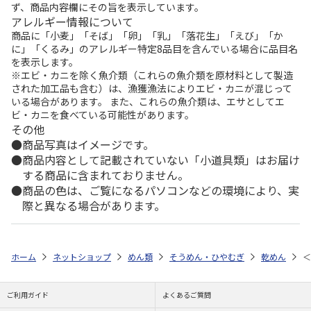
ず、商品内容欄にその旨を表示しています。
アレルギー情報について
商品に「小麦」「そば」「卵」「乳」「落花生」「えび」「か
に」「くるみ」のアレルギー特定8品目を含んでいる場合に品目名
を表示します。
※エビ・カニを除く魚介類（これらの魚介類を原材料として製造
された加工品も含む）は、漁獲漁法によりエビ・カニが混じって
いる場合があります。 また、これらの魚介類は、エサとしてエ
ビ・カニを食べている可能性があります。
その他
商品写真はイメージです。
商品内容として記載されていない「小道具類」はお届け
する商品に含まれておりません。
商品の色は、ご覧になるパソコンなどの環境により、実
際と異なる場合があります。
ホーム
ネットショップ
めん類
そうめん・ひやむぎ
乾めん
＜
ご利用ガイド
よくあるご質問