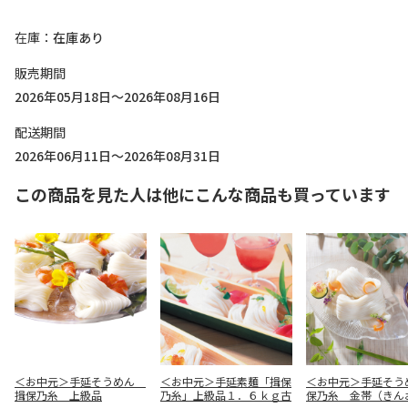
在庫
在庫あり
販売期間
2026年05月18日～2026年08月16日
配送期間
2026年06月11日～2026年08月31日
この商品を見た人は他にこんな商品も買っています
＜お中元＞手延そうめん
＜お中元＞手延素麺「揖保
＜お中元＞手延そう
揖保乃糸 上級品
乃糸」上級品１．６ｋｇ古
保乃糸 金帯（きん