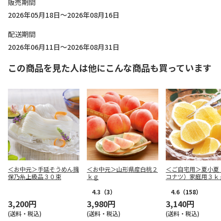
販売期間
2026年05月18日～2026年08月16日
配送期間
2026年06月11日～2026年08月31日
この商品を見た人は他にこんな商品も買っています
＜お中元＞手延そうめん揖
＜お中元＞山形県産白桃２
＜ご自宅用＞夏小夏
保乃糸上級品３０束
ｋｇ
コナツ）家庭用３ｋ
4.3
（3）
4.6
（158）
3,200円
3,980円
3,140円
(送料・税込)
(送料・税込)
(送料・税込)