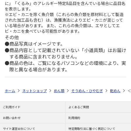
に」「くるみ」のアレルギー特定8品目を含んでいる場合に品目名
を表示します。
※エビ・カニを除く魚介類（これらの魚介類を原材料として製造
された加工品も含む）は、漁獲漁法によりエビ・カニが混じって
いる場合があります。 また、これらの魚介類は、エサとしてエ
ビ・カニを食べている可能性があります。
その他
商品写真はイメージです。
商品内容として記載されていない「小道具類」はお届け
する商品に含まれておりません。
商品の色は、ご覧になるパソコンなどの環境により、実
際と異なる場合があります。
ホーム
ネットショップ
めん類
そうめん・ひやむぎ
乾めん
＜
ご利用ガイド
よくあるご質問
お問い合わせ
利用規約
サイト運営会社について
特定商取引法に基づく表記について