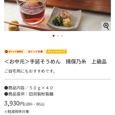
1
2
3
＜お中元＞手延そうめん 揖保乃糸 上級品
ご自宅用にもおすすめです。
●商品内容／５０ｇ×４０
●商品提供：田渕製粉製麺
3,930
円
(送料・税込)
※軽減税率対象