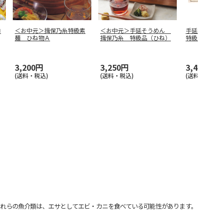
ロ
＜お中元＞揖保乃糸特級素
＜お中元＞手延そうめん
手延そうめ
麺 ひね物Ａ
揖保乃糸 特級品（ひね）
特級品
3,200円
3,250円
3,400円
(送料・税込)
(送料・税込)
(送料・税込)
れらの魚介類は、エサとしてエビ・カニを食べている可能性があります。