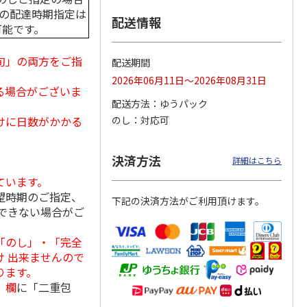
中の配達時期指定は
配送情報
可能です。
旬」の両方をご指
島原手
国産熟成 おいしい
＜お中元＞三輪素
三輪素麺 正倉院文
配送期間
【古
三輪そうめん 光射
麺 誉 Ｂ
様パッケージ細麺
2026年06月11日～2026年08月31日
す
白髭
る場合がございま
5.0
（1）
4.0
（1）
配送方法
ゆうパック
3,240円
2,950円
4,200円
けに日数がかかる
のし
対応可
(送料・税込)
(送料・税込)
(送料・税込)
決済方法
詳細はこちら
ています。
望時期のご指定、
下記の決済方法がご利用頂けます。
できない場合がご
「のし」・「完全
 出来ませんので
ります。
」欄
に「二重包