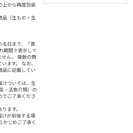
の上から再度包装
商品（生もの・生
れる日まで、「賞
れ期間で表示して
せん。 複数の商
います。 なお、
商品に記載してい
届けついては、生
菜・活魚介類）の
のでご了承くださ
あります。
届けが前後する場
らかじめご了承く