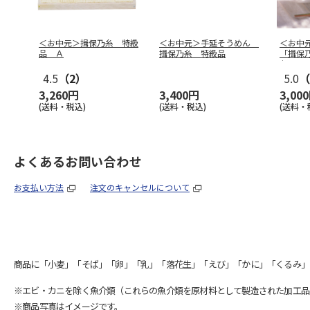
＜お中元＞揖保乃糸 特級
＜お中元＞手延そうめん
＜お中
品 Ａ
揖保乃糸 特級品
「揖保
ｋｇ
4.5
（2）
5.0
（
3,260円
3,400円
3,00
(送料・税込)
(送料・税込)
(送料・
よくあるお問い合わせ
お支払い方法
注文のキャンセルについて
商品に「小麦」「そば」「卵」「乳」「落花生」「えび」「かに」「くるみ」
※エビ・カニを除く魚介類（これらの魚介類を原材料として製造された加工品
※商品写真はイメージです。