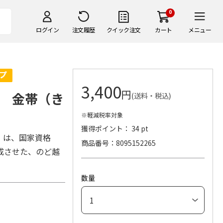
0
ログイン
注文履歴
クイック注文
カート
メニュー
3,400
円
 金帯（き
(送料・税込)
※軽減税率対象
獲得ポイント： 34 pt
】は、国家資格
商品番号
8095152265
成させた、のど越
数量