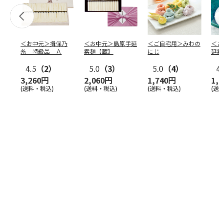
＜お中元＞揖保乃
＜お中元＞島原手延
＜ご自宅用＞みわの
＜
糸 特級品 Ａ
素麺【蔵】
にじ
延
麺
4.5
（2）
5.0
（3）
5.0
（4）
3,260円
2,060円
1,740円
1
(送料・税込)
(送料・税込)
(送料・税込)
(