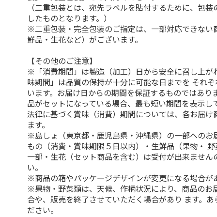
（二重包装とは、宛先ラベルを貼付するために、包装
したものとなります。）
※二重包装・完全包装のご指定は、一部対応できない
鮮品・生花など）がございます。
【その他のご注意】
※「消費期間」は製造（加工）日から安全に召し上が
味期間」は品質の保持が十分に可能な日までを それぞ
います。お届け日からの期間を保証するものではありま
品がセットになっている場合、最も短い期間を表示して
法律に基づく賞味（消費）期間については、各お届け
ます。
※島しょ（東京都・鹿児島県・沖縄県）の一部へのお
もの（消費・賞味期限５日以内）・生鮮品（果物・ 野
一部・生花（セット商品を含む）は受付が出来ません
い。
※商品の箱やパッケージデザインが変更になる場合が
※果物・野菜類は、天候、作柄状況により、商品のお
合や、販売を終了させていただく場合があり ます。あ
ださい。