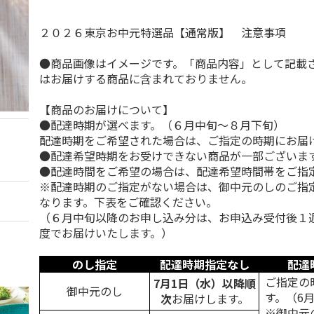
２０２６東京お中元特選品【通常版】 注意事項
●商品画像はイメージです。「商品内容」として記載
はお届けする商品に含まれておりません。
【商品のお届けについて】
●配達時期が選べます。（６月中旬～８月下旬）
配達時期をご希望された場合は、ご指定の時期にお届
●配達希望時期をお受けできない商品が一部ございま
●配達時間をご希望の場合は、配達希望時間帯をご指
※配達時期のご指定がない場合は、御中元のしのご指
なります。下表をご確認ください。
（６月中旬以降のお申し込み分は、お申込み受付後１
度でお届けいたします。）
のし指定
配達時期指定なし
配達
ご指定の
7月1日（水）以降順
御中元のし
す。（6
次
お届けします。
※御中元