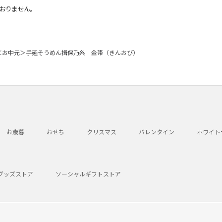
おりません。
＜お中元＞手延そうめん揖保乃糸 金帯（きんおび）
お歳暮
おせち
クリスマス
バレンタイン
ホワイト
グッズストア
ソーシャルギフトストア