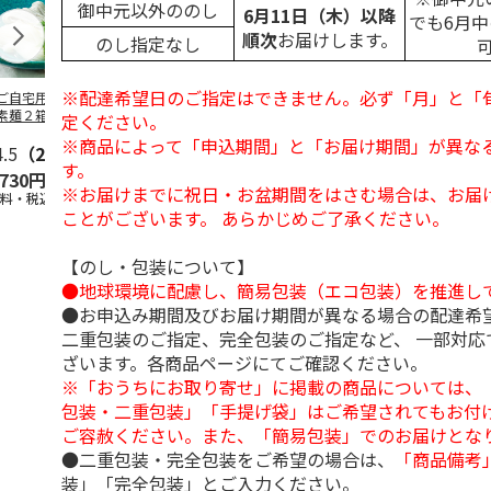
御中元以外ののし
6月11日（木）以降
でも6月
順次
お届けします。
のし指定なし
※配達希望日のご指定はできません。必ず「月」と「
ご自宅用＞島原手
＜お中元＞島原手延
＜お中元＞お徳用
＜ご自宅用＞
素麺２箱・黒ごま
素麺３ｋｇ【古（ひ
「国産小麦」小豆島
延素麺２ｋｇ
定ください。
１箱詰合せ
ね）】
手延べ素麺
（ひね）】
※商品によって「申込期間」と「お届け期間」が異な
4.5
（2）
5.0
（2）
5.0
（1）
4.5
（2）
す。
,730円
3,980円
2,700円
2,940円
※お届けまでに祝日・お盆期間をはさむ場合は、お届
送料・税込)
(送料・税込)
(送料・税込)
(送料・税込)
ことがございます。 あらかじめご了承ください。
【のし・包装について】
●地球環境に配慮し、簡易包装（エコ包装）を推進し
●お申込み期間及びお届け期間が異なる場合の配達希
二重包装のご指定、完全包装のご指定など、 一部対応
ざいます。各商品ページにてご確認ください。
※「おうちにお取り寄せ」に掲載の商品については、
包装・二重包装」「手提げ袋」はご希望されてもお付け
ご容赦ください。また、「簡易包装」でのお届けとな
●二重包装・完全包装をご希望の場合は、
「商品備考
装」「完全包装」とご入力ください。