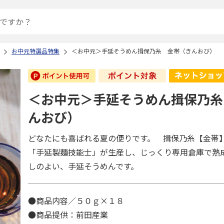
お中元特選品特集
＜お中元＞手延そうめん揖保乃糸 金帯（きんおび）
＜お中元＞手延そうめん揖保乃糸
んおび）
どなたにも喜ばれる夏の便りです。 揖保乃糸【金帯
「手延製麺技能士」が生産し、じっくり専用倉庫で熟
しのよい、手延そうめんです。
●商品内容／５０ｇ×１８
●商品提供：前田産業