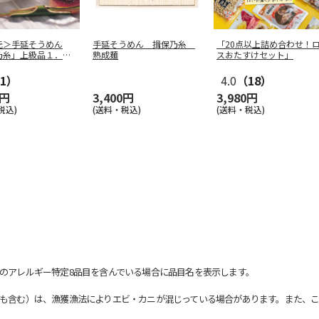
元＞手延そうめん
手延そうめん 揖保乃糸
「20点以上詰め合わせ！
乃糸」上級品１．６
熟成麺
スおたすけセット」
1）
4.0
（18）
0円
3,400円
3,980円
税込)
(送料・税込)
(送料・税込)
のアレルギー特定8品目を含んでいる場合に品目名を表示します。
も含む）は、漁獲漁法によりエビ・カニが混じっている場合があります。また、こ