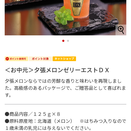
1
2
＜お中元＞夕張メロンゼリーエストＤＸ
夕張メロンならではの芳醇な香りと味わいを再現しまし
た。高級感のあるパッケージで、ご贈答品として喜ばれま
す。
●商品内容／１２５ｇ×８
●原料原産地：北海道（メロン） ※はちみつ入りなので
１歳未満の乳児には与えないでください。