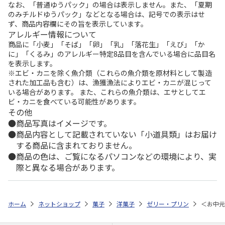
なお、「普通ゆうパック」の場合は表示しません。また、「夏期
のみチルドゆうパック」などとなる場合は、記号での表示はせ
ず、商品内容欄にその旨を表示しています。
アレルギー情報について
商品に「小麦」「そば」「卵」「乳」「落花生」「えび」「か
に」「くるみ」のアレルギー特定8品目を含んでいる場合に品目名
を表示します。
※エビ・カニを除く魚介類（これらの魚介類を原材料として製造
された加工品も含む）は、漁獲漁法によりエビ・カニが混じって
いる場合があります。 また、これらの魚介類は、エサとしてエ
ビ・カニを食べている可能性があります。
その他
商品写真はイメージです。
商品内容として記載されていない「小道具類」はお届け
する商品に含まれておりません。
商品の色は、ご覧になるパソコンなどの環境により、実
際と異なる場合があります。
ホーム
ネットショップ
菓子
洋菓子
ゼリー・プリン
＜お中元