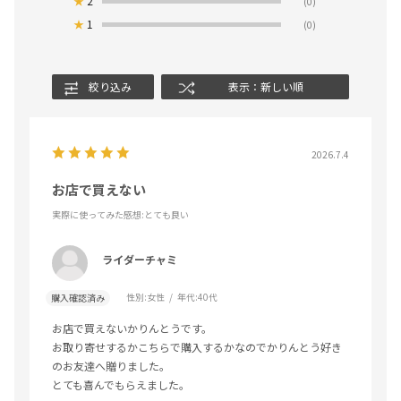
★
2
(0)
★
1
(0)
絞り込み
表示：新しい順
2026.7.4
お店で買えない
実際に使ってみた感想
:とても良い
ライダーチャミ
性別:
女性
年代:
40代
購入確認済み
お店で買えないかりんとうです。
お取り寄せするかこちらで購入するかなのでかりんとう好き
のお友達へ贈りました。
とても喜んでもらえました。