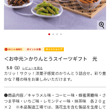
1
2
3
4
＜お中元＞かりんとうスイーツギフト 光
5.0
（1）
レビューを見る
カリッ！サクッ！洋菓子感覚のかりんとう詰合せ。彩り豊
かな７種の味をお楽しみいただけます。
●商品内容／キャラメル味・コーヒー味・蜂蜜黒糖味・さ
つま芋味・いちご味・レモンティー味・抹茶味 各２０ｇ
×２ ※本品製造工場では、落花生を含む製品を生産して