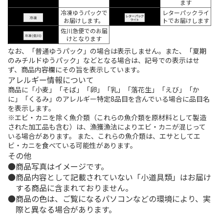
ます
冷凍ゆうパックで
レターパックライ
お届けします。
トでお届けします
佐川急便でのお届
けとなります
なお、「普通ゆうパック」の場合は表示しません。また、「夏期
のみチルドゆうパック」などとなる場合は、記号での表示はせ
ず、商品内容欄にその旨を表示しています。
アレルギー情報について
商品に「小麦」「そば」「卵」「乳」「落花生」「えび」「か
に」「くるみ」のアレルギー特定8品目を含んでいる場合に品目名
を表示します。
※エビ・カニを除く魚介類（これらの魚介類を原材料として製造
された加工品も含む）は、漁獲漁法によりエビ・カニが混じって
いる場合があります。 また、これらの魚介類は、エサとしてエ
ビ・カニを食べている可能性があります。
その他
商品写真はイメージです。
商品内容として記載されていない「小道具類」はお届け
する商品に含まれておりません。
商品の色は、ご覧になるパソコンなどの環境により、実
際と異なる場合があります。