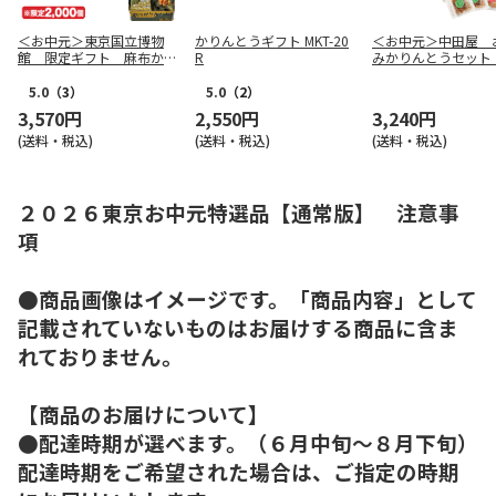
＜お中元＞東京国立博物
かりんとうギフト MKT-20
＜お中元＞中田屋 
館 限定ギフト 麻布かり
R
みかりんとうセット
んと 八橋蒔絵螺鈿硯箱
本版）
かりんと詰合せ（東日本
5.0
（3）
5.0
（2）
版）
3,570円
2,550円
3,240円
(送料・税込)
(送料・税込)
(送料・税込)
２０２６東京お中元特選品【通常版】 注意事
項
●商品画像はイメージです。「商品内容」として
記載されていないものはお届けする商品に含ま
れておりません。
【商品のお届けについて】
●配達時期が選べます。（６月中旬～８月下旬）
配達時期をご希望された場合は、ご指定の時期