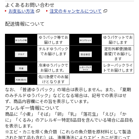
よくあるお問い合わせ
お支払い方法
注文のキャンセルについて
配送情報について
ゆうパック等でお
ゆうパケットでお
届けします
届けします
チルドゆうパック
定形外郵便(簡易
でお届けします
書留)でお届けし
ます
冷凍ゆうパックで
レターパックライ
お届けします。
トでお届けします
佐川急便でのお届
けとなります
なお、「普通ゆうパック」の場合は表示しません。また、「夏期
のみチルドゆうパック」などとなる場合は、記号での表示はせ
ず、商品内容欄にその旨を表示しています。
アレルギー情報について
商品に「小麦」「そば」「卵」「乳」「落花生」「えび」「か
に」「くるみ」のアレルギー特定8品目を含んでいる場合に品目名
を表示します。
※エビ・カニを除く魚介類（これらの魚介類を原材料として製造
された加工品も含む）は、漁獲漁法によりエビ・カニが混じって