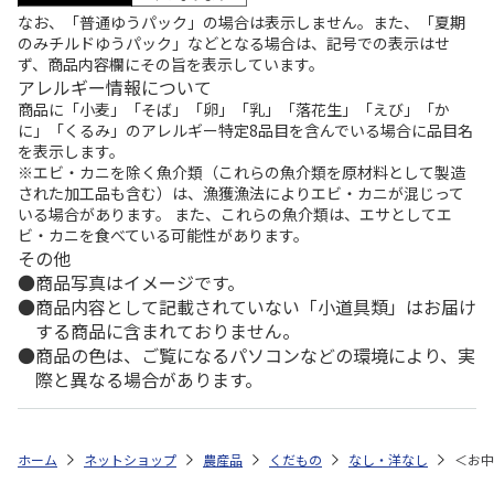
なお、「普通ゆうパック」の場合は表示しません。また、「夏期
のみチルドゆうパック」などとなる場合は、記号での表示はせ
ず、商品内容欄にその旨を表示しています。
アレルギー情報について
商品に「小麦」「そば」「卵」「乳」「落花生」「えび」「か
に」「くるみ」のアレルギー特定8品目を含んでいる場合に品目名
を表示します。
※エビ・カニを除く魚介類（これらの魚介類を原材料として製造
された加工品も含む）は、漁獲漁法によりエビ・カニが混じって
いる場合があります。 また、これらの魚介類は、エサとしてエ
ビ・カニを食べている可能性があります。
その他
商品写真はイメージです。
商品内容として記載されていない「小道具類」はお届け
する商品に含まれておりません。
商品の色は、ご覧になるパソコンなどの環境により、実
際と異なる場合があります。
ホーム
ネットショップ
農産品
くだもの
なし・洋なし
＜お中