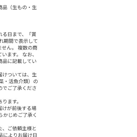
商品（生もの・生
れる日まで、「賞
れ期間で表示して
せん。 複数の商
います。 なお、
商品に記載してい
届けついては、生
菜・活魚介類）の
のでご了承くださ
あります。
届けが前後する場
らかじめご了承く
た、ご依頼主様と
品によりお届け日