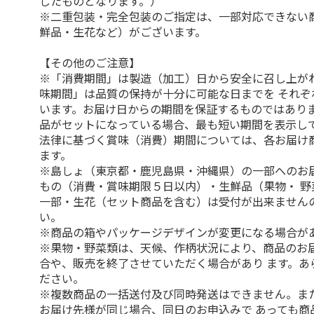
したものとなります。）
※二重包装・完全包装のご指定は、一部対応できない
鮮品・生花など）がございます。
【その他のご注意】
※「消費期間」は製造（加工）日から安全に召し上が
味期間」は品質の保持が十分に可能な日までを それぞ
います。お届け日からの期間を保証するものではありま
品がセットになっている場合、最も短い期間を表示して
法律に基づく賞味（消費）期間については、各お届け
ます。
※島しょ（東京都・鹿児島県・沖縄県）の一部へのお
もの（消費・賞味期限５日以内）・生鮮品（果物・ 野
一部・生花（セット商品を含む）は受付が出来ません
い。
※商品の箱やパッケージデザインが変更になる場合が
※果物・野菜類は、天候、作柄状況により、商品のお
合や、販売を終了させていただく場合があり ます。あ
ださい。
※複数商品の一括送付及び同時発送はできません。ま
お届け先様が同じ場合、同日のお申込みで あっても商