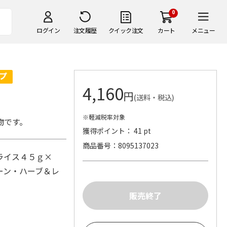
0
ログイン
注文履歴
クイック注文
カート
メニュー
4,160
円
(送料・税込)
※軽減税率対象
物です。
獲得ポイント： 41 pt
商品番号
8095137023
ライス４５ｇ×
ーン・ハーブ＆レ