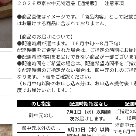
２０２６東京お中元特選品【通常版】 注意事項
●商品画像はイメージです。「商品内容」として記載
はお届けする商品に含まれておりません。
【商品のお届けについて】
●配達時期が選べます。（６月中旬～８月下旬）
配達時期をご希望された場合は、ご指定の時期にお届
●配達希望時期をお受けできない商品が一部ございま
●配達時間をご希望の場合は、配達希望時間帯をご指
※配達時期のご指定がない場合は、御中元のしのご指
なります。下表をご確認ください。
（６月中旬以降のお申し込み分は、お申込み受付後１
度でお届けいたします。）
のし指定
配達時期指定なし
配達
ご指定の
7月1日（水）以降順
御中元のし
す。（6
次
お届けします。
※御中元
御中元以外ののし
6月11日（木）以降
でも6月