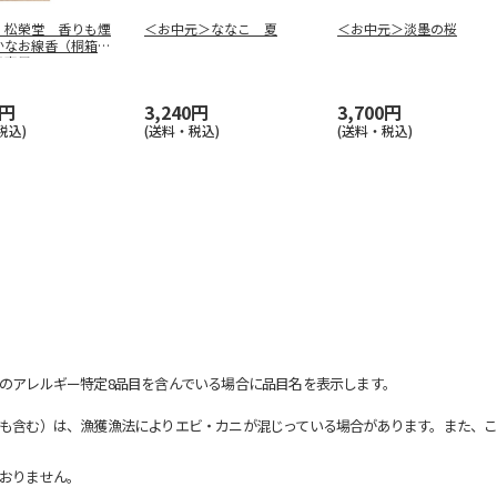
 松榮堂 香りも煙
＜お中元＞ななこ 夏
＜お中元＞淡墨の桜
かなお線香（桐箱
弔事用
…
0円
3,240円
3,700円
税込)
(送料・税込)
(送料・税込)
のアレルギー特定8品目を含んでいる場合に品目名を表示します。
も含む）は、漁獲漁法によりエビ・カニが混じっている場合があります。また、こ
おりません。