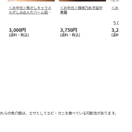
＜お中元＞焦がしキャラメ
＜お中元＞揖保乃糸手延中
＜お中元＞
ルがしみ込んだバーム詰合
華麺
せ
5.0
（1）
3,000円
3,750円
3,240円
(送料・税込)
(送料・税込)
(送料・税込)
れらの魚介類は、エサとしてエビ・カニを食べている可能性があります。