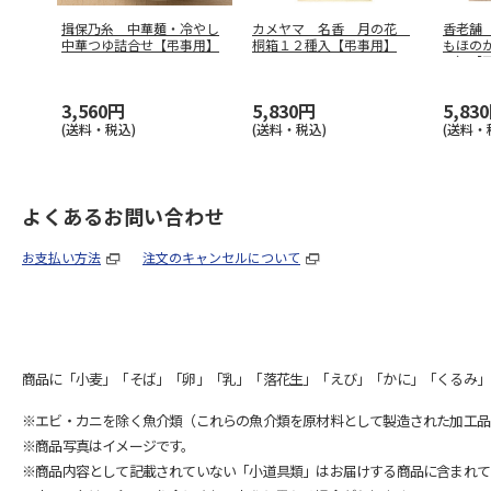
揖保乃糸 中華麺・冷やし
カメヤマ 名香 月の花
香老舗
中華つゆ詰合せ【弔事用】
桐箱１２種入【弔事用】
もほの
入）【
3,560円
5,830円
5,83
(送料・税込)
(送料・税込)
(送料・
よくあるお問い合わせ
お支払い方法
注文のキャンセルについて
商品に「小麦」「そば」「卵」「乳」「落花生」「えび」「かに」「くるみ」
※エビ・カニを除く魚介類（これらの魚介類を原材料として製造された加工品
※商品写真はイメージです。
※商品内容として記載されていない「小道具類」はお届けする商品に含まれて