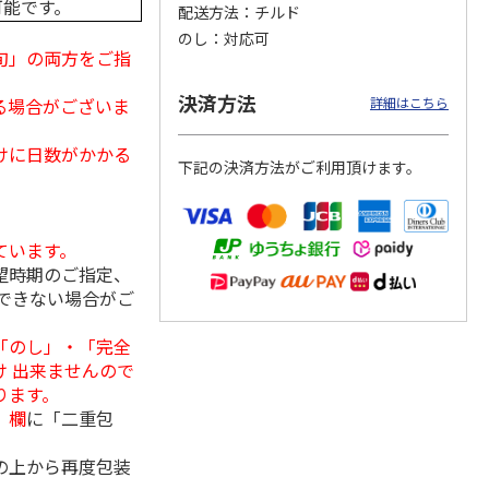
可能です。
配送方法
チルド
のし
対応可
旬」の両方をご指
クモ
【冷凍】北海道直送
＜お中元＞やまがた
＜お中元＞＜帯広
決済方法
る場合がございま
詳細はこちら
コンと
北海道帯広の繁盛
雪豚ロースみそ漬７
豚丼一番＞特上豚丼
ット
店 豚丼6食セット
０ｇ×５
の具３種セット
けに日数がかかる
下記の決済方法がご利用頂けます。
3,980円
3,240円
4,980円
(送料別・税込)
(送料・税込)
(送料・税込)
ています。
望時期のご指定、
できない場合がご
「のし」・「完全
 出来ませんので
ります。
」欄
に「二重包
の上から再度包装