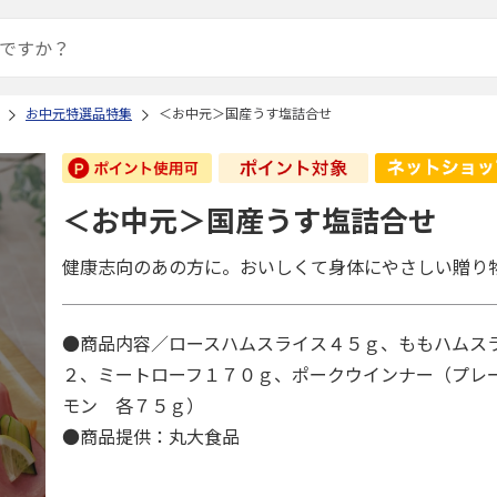
お中元特選品特集
＜お中元＞国産うす塩詰合せ
＜お中元＞国産うす塩詰合せ
健康志向のあの方に。おいしくて身体にやさしい贈り
●商品内容／ロースハムスライス４５ｇ、ももハムス
２、ミートローフ１７０ｇ、ポークウインナー（プレ
モン 各７５ｇ）
●商品提供：丸大食品