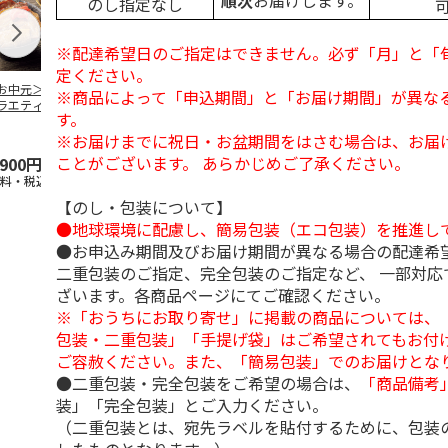
順次
お届けします。
のし指定なし
※配達希望日のご指定はできません。必ず「月」と「
定ください。
お中元＞豚丼の具
＜お中元＞【冷凍】
＜お中元＞やまがた
＜お中元＞モ
※商品によって「申込期間」と「お届け期間」が異な
ラエティセット
６種類のお肉ソムリ
雪豚ロースみそ漬７
ク 原形ベー
す。
菊」
エアソートＢＯＸ
０ｇ×６
ソーセージセ
5.0
（1）
※お届けまでに祝日・お盆期間をはさむ場合は、お届
ことがございます。 あらかじめご了承ください。
,900円
5,980円
3,780円
3,240円
送料・税込)
(送料・税込)
(送料・税込)
(送料・税込)
【のし・包装について】
●地球環境に配慮し、簡易包装（エコ包装）を推進し
●お申込み期間及びお届け期間が異なる場合の配達希
二重包装のご指定、完全包装のご指定など、 一部対応
ざいます。各商品ページにてご確認ください。
※「おうちにお取り寄せ」に掲載の商品については、
包装・二重包装」「手提げ袋」はご希望されてもお付け
ご容赦ください。また、「簡易包装」でのお届けとな
●二重包装・完全包装をご希望の場合は、
「商品備考
装」「完全包装」とご入力ください。
（二重包装とは、宛先ラベルを貼付するために、包装