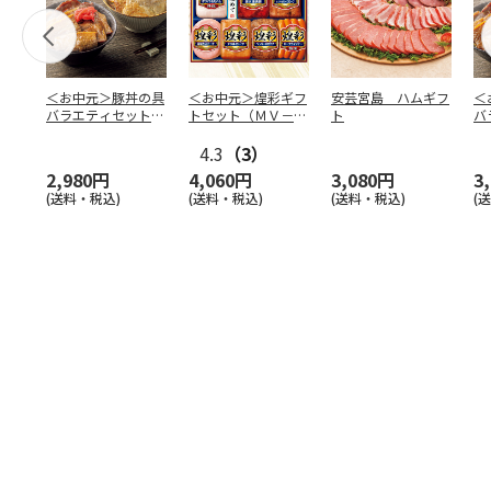
＜お中元＞豚丼の具
＜お中元＞煌彩ギフ
安芸宮島 ハムギフ
＜
バラエティセット
トセット（ＭＶ－５
ト
バ
「桜」
０７）
「
4.3
（3）
2,980円
4,060円
3,080円
3
(送料・税込)
(送料・税込)
(送料・税込)
(