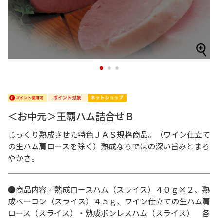
1
2
3
＜お中元＞王覇ハム詰合せＢ
じっくり熟成させた特色ＪＡＳ規格商品。（ワイン仕立て
の生ハム肩ロースを除く）熟成ならではの深い旨みとまろ
やかさ。
●商品内容／熟成ロースハム（スライス）４０ｇ×２、熟
成ベーコン（スライス）４５ｇ、ワイン仕立ての生ハム肩
ロース（スライス）・熟成ボンレスハム（スライス） 各