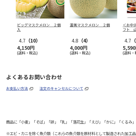
ビッグマスクメロン ２個
渥美マスクメロン ２個
＜お中
入
フト 
4.7
（10）
4.8
（4）
4.7
（
4,150円
4,000円
5,59
(送料・税込)
(送料・税込)
(送料・
よくあるお問い合わせ
お支払い方法
注文のキャンセルについて
商品に「小麦」「そば」「卵」「乳」「落花生」「えび」「かに」「くるみ」
※エビ・カニを除く魚介類（これらの魚介類を原材料として製造された加工品