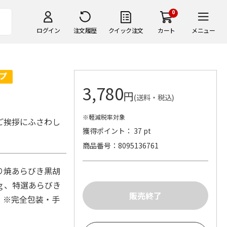
0
ログイン
注文履歴
クイック注文
カート
メニュー
3,780
円
(送料・税込)
※軽減税率対象
ご挨拶にふさわし
獲得ポイント： 37 pt
商品番号
8095136761
り焼あらびき黒胡
ｇ、特選あらびき
 ※完全包装・手