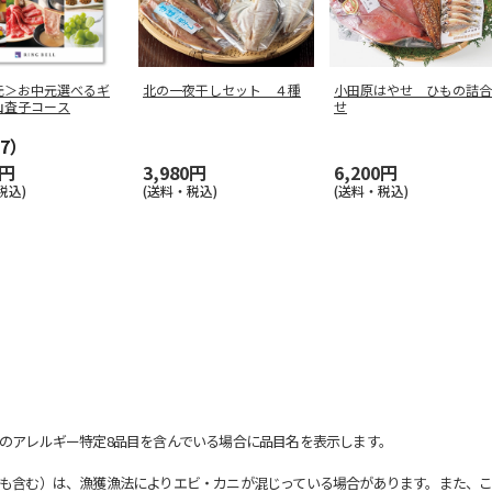
元＞お中元選べるギ
北の一夜干しセット ４種
小田原はやせ ひもの詰合
山査子コース
せ
7）
0円
3,980円
6,200円
税込)
(送料・税込)
(送料・税込)
のアレルギー特定8品目を含んでいる場合に品目名を表示します。
も含む）は、漁獲漁法によりエビ・カニが混じっている場合があります。また、こ