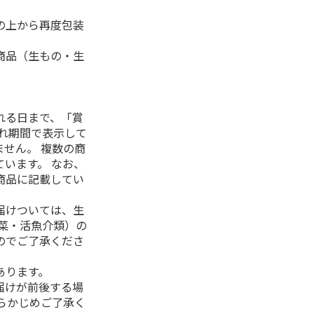
の上から再度包装
商品（生もの・生
れる日まで、「賞
れ期間で表示して
せん。 複数の商
います。 なお、
商品に記載してい
届けついては、生
菜・活魚介類）の
のでご了承くださ
あります。
届けが前後する場
らかじめご了承く