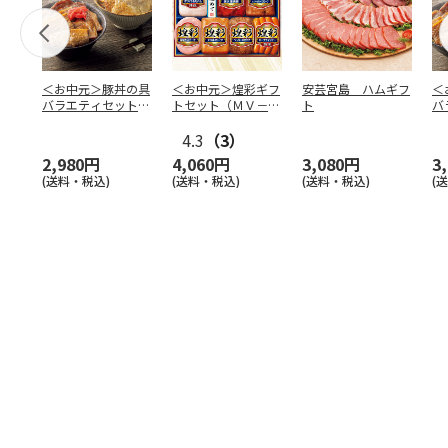
＜お中元＞豚丼の具
＜お中元＞煌彩ギフ
安芸宮島 ハムギフ
＜
バラエティセット
トセット（ＭＶ－５
ト
バ
「桜」
０７）
「
4.3
（3）
2,980円
4,060円
3,080円
3
(送料・税込)
(送料・税込)
(送料・税込)
(