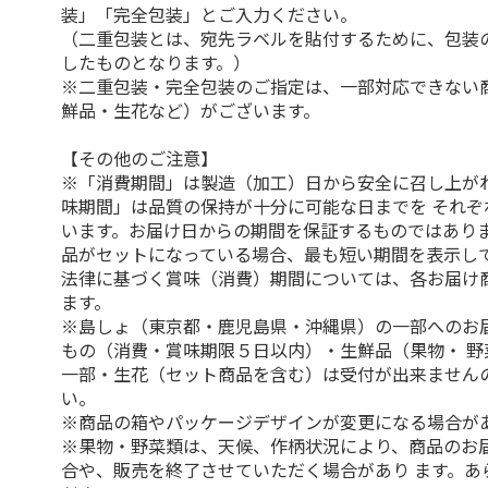
装」「完全包装」とご入力ください。
（二重包装とは、宛先ラベルを貼付するために、包装
したものとなります。）
※二重包装・完全包装のご指定は、一部対応できない
鮮品・生花など）がございます。
【その他のご注意】
※「消費期間」は製造（加工）日から安全に召し上が
味期間」は品質の保持が十分に可能な日までを それぞ
います。お届け日からの期間を保証するものではありま
品がセットになっている場合、最も短い期間を表示して
法律に基づく賞味（消費）期間については、各お届け
ます。
※島しょ（東京都・鹿児島県・沖縄県）の一部へのお
もの（消費・賞味期限５日以内）・生鮮品（果物・ 野
一部・生花（セット商品を含む）は受付が出来ません
い。
※商品の箱やパッケージデザインが変更になる場合が
※果物・野菜類は、天候、作柄状況により、商品のお
合や、販売を終了させていただく場合があり ます。あ