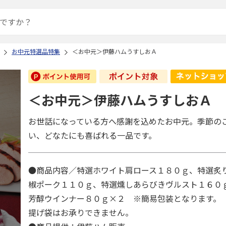
お中元特選品特集
＜お中元＞伊藤ハムうすしおＡ
＜お中元＞伊藤ハムうすしおＡ
お世話になっている方へ感謝を込めたお中元。季節の
い、どなたにも喜ばれる一品です。
●商品内容／特選ホワイト肩ロース１８０ｇ、特選炙
椒ポーク１１０ｇ、特選燻しあらびきヴルスト１６０
芳醇ウインナー８０ｇ×２ ※簡易包装となります。
提げ袋はお承りできません。