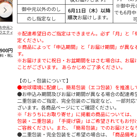
※御中元
御中元以外ののし
6月11日（木）以降
でも6月
順次
お届けします。
のし指定なし
お中元＞豚丼の具
＜お中元＞【冷凍】
＜お中元＞やまがた
＜お中元＞モ
ラエティセット
６種類のお肉ソムリ
雪豚ロースみそ漬７
ク 原形ベー
※配達希望日のご指定はできません。必ず「月」と「
菊」
エアソートＢＯＸ
０ｇ×６
ソーセージセ
定ください。
5.0
（1）
※商品によって「申込期間」と「お届け期間」が異な
,900円
5,980円
3,780円
3,240円
す。
送料・税込)
(送料・税込)
(送料・税込)
(送料・税込)
※お届けまでに祝日・お盆期間をはさむ場合は、お届
ことがございます。 あらかじめご了承ください。
【のし・包装について】
●地球環境に配慮し、簡易包装（エコ包装）を推進し
●お申込み期間及びお届け期間が異なる場合の配達希
二重包装のご指定、完全包装のご指定など、 一部対応
ざいます。各商品ページにてご確認ください。
※「おうちにお取り寄せ」に掲載の商品については、
包装・二重包装」「手提げ袋」はご希望されてもお付け
ご容赦ください。また、「簡易包装」でのお届けとな
●二重包装・完全包装をご希望の場合は、
「商品備考