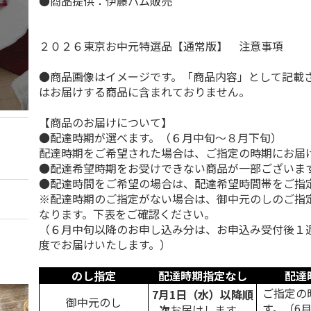
●商品提供：伊藤ハム販売
２０２６東京お中元特選品【通常版】 注意事項
●商品画像はイメージです。「商品内容」として記載
はお届けする商品に含まれておりません。
【商品のお届けについて】
●配達時期が選べます。（６月中旬～８月下旬）
配達時期をご希望された場合は、ご指定の時期にお届
●配達希望時期をお受けできない商品が一部ございま
●配達時間をご希望の場合は、配達希望時間帯をご指
※配達時期のご指定がない場合は、御中元のしのご指
なります。下表をご確認ください。
（６月中旬以降のお申し込み分は、お申込み受付後１
度でお届けいたします。）
のし指定
配達時期指定なし
配達
ご指定の
7月1日（水）以降順
御中元のし
す。（6
次
お届けします。