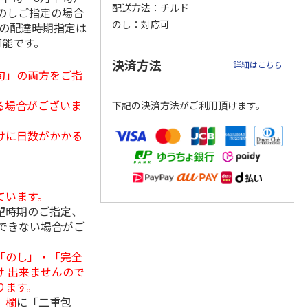
配送方法
チルド
のしご指定の場合
のし
対応可
中の配達時期指定は
可能です。
クモ
【冷凍】北海道直送
＜お中元＞やまがた
＜お中元＞＜帯広
決済方法
詳細はこちら
コンと
北海道帯広の繁盛
雪豚ロースみそ漬７
豚丼一番＞特上豚丼
旬」の両方をご指
ット
店 豚丼6食セット
０ｇ×５
の具３種セット
る場合がございま
下記の決済方法がご利用頂けます。
3,980円
3,240円
4,980円
(送料別・税込)
(送料・税込)
(送料・税込)
けに日数がかかる
ています。
望時期のご指定、
できない場合がご
「のし」・「完全
 出来ませんので
ります。
」欄
に「二重包