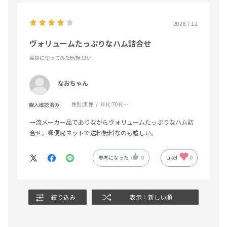
2026.7.12
ヴォリュームたっぷりなハム詰合せ
実際に使ってみた感想
:良い
なおちゃん
性別:
男性
年代:
70代～
購入確認済み
一流メーカー品でありながらヴォリュームたっぷりなハム詰
合せ。郵便局ネットで送料無料なのも嬉しい。
参考になった
0
Like!
0
絞り込み
表示：新しい順