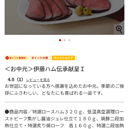
1
2
3
＜お中元＞伊藤ハム伝承献呈Ｉ
4.0
（1）
レビューを見る
お世話になっている方へ感謝を込めたお中元。季節のご挨
拶にふさわしい、どなたにも喜ばれる一品です。
●商品内容／特選ロースハム３２０ｇ、低温真空調理ロー
ストビーフ焦がし醤油ジュレ仕立て１８０ｇ、焼豚二段加
熱仕立て・特選炙り焼ローフ 各１６０ｇ、特選二段加熱