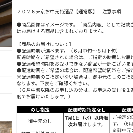
２０２６東京お中元特選品【通常版】 注意事項
●商品画像はイメージです。「商品内容」として記載
はお届けする商品に含まれておりません。
【商品のお届けについて】
●配達時期が選べます。（６月中旬～８月下旬）
配達時期をご希望された場合は、ご指定の時期にお届
●配達希望時期をお受けできない商品が一部ございま
●配達時間をご希望の場合は、配達希望時間帯をご指
※配達時期のご指定がない場合は、御中元のしのご指
なります。下表をご確認ください。
（６月中旬以降のお申し込み分は、お申込み受付後１
度でお届けいたします。）
のし指定
配達時期指定なし
配達
ご指定の
7月1日（水）以降順
御中元のし
す。（6
次
お届けします。
※御中元