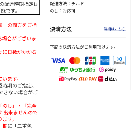
中の配達時期指定は
配送方法
チルド
可能です。
のし
対応可
旬」の両方をご指
まがた
＜お中元＞＜帯広
＜お中元＞モクモ
【冷凍】北海道直送
決済方法
詳細はこちら
そ漬７
豚丼一番＞特上豚丼
ク 原形ベーコンと
北海道帯広の繁盛
の具３種セット
ソーセージセット
店 豚丼6食セット
る場合がございま
下記の決済方法がご利用頂けます。
4,980円
3,240円
3,980円
けに日数がかかる
(送料・税込)
(送料・税込)
(送料別・税込)
ています。
望時期のご指定、
できない場合がご
「のし」・「完全
 出来ませんので
ります。
」欄
に「二重包