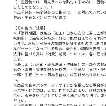
（二重包装とは、宛先ラベルを貼付するために、包装
したものとなります。）
※二重包装・完全包装のご指定は、一部対応できない
鮮品・生花など）がございます。
【その他のご注意】
※「消費期間」は製造（加工）日から安全に召し上が
味期間」は品質の保持が十分に可能な日までを それぞ
います。お届け日からの期間を保証するものではありま
品がセットになっている場合、最も短い期間を表示して
法律に基づく賞味（消費）期間については、各お届け
ます。
※島しょ（東京都・鹿児島県・沖縄県）の一部へのお
もの（消費・賞味期限５日以内）・生鮮品（果物・ 野
一部・生花（セット商品を含む）は受付が出来ません
い。
※商品の箱やパッケージデザインが変更になる場合が
※果物・野菜類は、天候、作柄状況により、商品のお
合や、販売を終了させていただく場合があり ます。あ
ださい。
※複数商品の一括送付及び同時発送はできません。ま