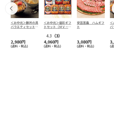
＜お中元＞豚丼の具
＜お中元＞煌彩ギフ
安芸宮島 ハムギフ
＜
バラエティセット
トセット（ＭＶ－５
ト
バ
「桜」
０７）
「
4.3
（3）
2,980円
4,060円
3,080円
3
(送料・税込)
(送料・税込)
(送料・税込)
(