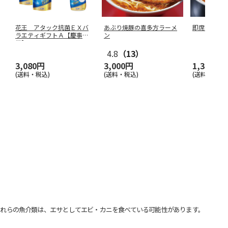
花王 アタック抗菌ＥＸバ
あぶり焼豚の喜多方ラーメ
即席中華 
ラエティギフトＡ【慶事
ン
用】
4.8
（13）
3,080円
3,000円
1,300円
(送料・税込)
(送料・税込)
(送料・税込)
れらの魚介類は、エサとしてエビ・カニを食べている可能性があります。