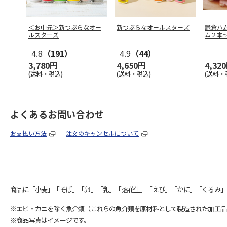
＜お中元＞新つぶらなオー
新つぶらなオールスターズ
鎌倉ハ
ルスターズ
ム２本
４Ｔ
4.8
（191）
4.9
（44）
3,780円
4,650円
4,32
(送料・税込)
(送料・税込)
(送料・
よくあるお問い合わせ
お支払い方法
注文のキャンセルについて
商品に「小麦」「そば」「卵」「乳」「落花生」「えび」「かに」「くるみ」
※エビ・カニを除く魚介類（これらの魚介類を原材料として製造された加工品
※商品写真はイメージです。