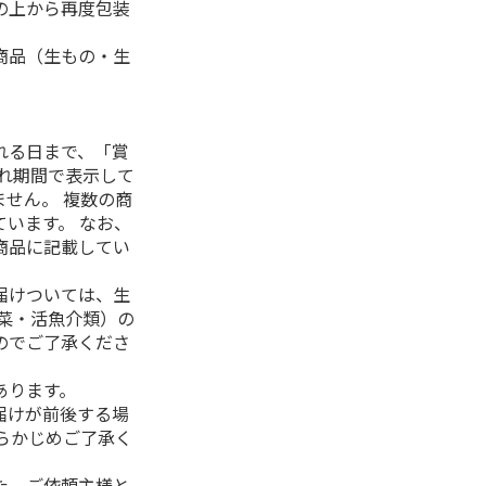
の上から再度包装
商品（生もの・生
れる日まで、「賞
れ期間で表示して
せん。 複数の商
います。 なお、
商品に記載してい
届けついては、生
菜・活魚介類）の
のでご了承くださ
あります。
届けが前後する場
らかじめご了承く
た、ご依頼主様と