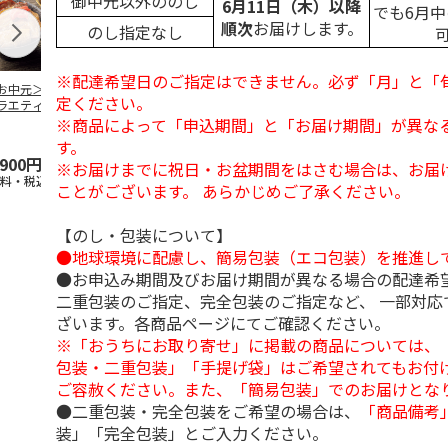
御中元以外ののし
6月11日（木）以降
でも6月
順次
お届けします。
のし指定なし
※配達希望日のご指定はできません。必ず「月」と「
お中元＞豚丼の具
＜お中元＞【冷凍】
＜お中元＞やまがた
＜お中元＞や
定ください。
ラエティセット
６種類のお肉ソムリ
雪豚ロースみそ漬７
雪豚ロースみ
菊」
エアソートＢＯＸ
０ｇ×６
０ｇ×５
※商品によって「申込期間」と「お届け期間」が異な
5.0
（1）
す。
,900円
5,980円
3,780円
3,240円
※お届けまでに祝日・お盆期間をはさむ場合は、お届
送料・税込)
(送料・税込)
(送料・税込)
(送料・税込)
ことがございます。 あらかじめご了承ください。
【のし・包装について】
●地球環境に配慮し、簡易包装（エコ包装）を推進し
●お申込み期間及びお届け期間が異なる場合の配達希
二重包装のご指定、完全包装のご指定など、 一部対応
ざいます。各商品ページにてご確認ください。
※「おうちにお取り寄せ」に掲載の商品については、
包装・二重包装」「手提げ袋」はご希望されてもお付け
ご容赦ください。また、「簡易包装」でのお届けとな
●二重包装・完全包装をご希望の場合は、
「商品備考
装」「完全包装」とご入力ください。