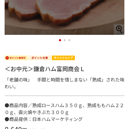
1
2
3
＜お中元＞鎌倉ハム富岡商会Ｌ
「老舗の味」 手間と時間を惜しまない「熟成」された味
わい。
●商品内容／熟成ロースハム３５０ｇ、熟成ももハム２２
０ｇ、直火焼やきぶた３００ｇ
●商品提供：日本ハムマーケティング