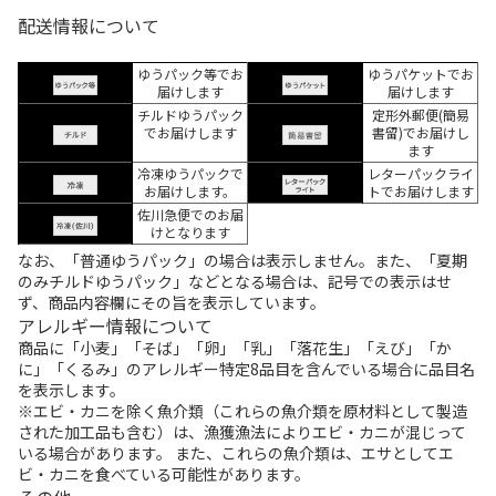
配送情報について
ゆうパック等でお
ゆうパケットでお
届けします
届けします
チルドゆうパック
定形外郵便(簡易
でお届けします
書留)でお届けし
ます
冷凍ゆうパックで
レターパックライ
お届けします。
トでお届けします
佐川急便でのお届
けとなります
なお、「普通ゆうパック」の場合は表示しません。また、「夏期
のみチルドゆうパック」などとなる場合は、記号での表示はせ
ず、商品内容欄にその旨を表示しています。
アレルギー情報について
商品に「小麦」「そば」「卵」「乳」「落花生」「えび」「か
に」「くるみ」のアレルギー特定8品目を含んでいる場合に品目名
を表示します。
※エビ・カニを除く魚介類（これらの魚介類を原材料として製造
された加工品も含む）は、漁獲漁法によりエビ・カニが混じって
いる場合があります。 また、これらの魚介類は、エサとしてエ
ビ・カニを食べている可能性があります。