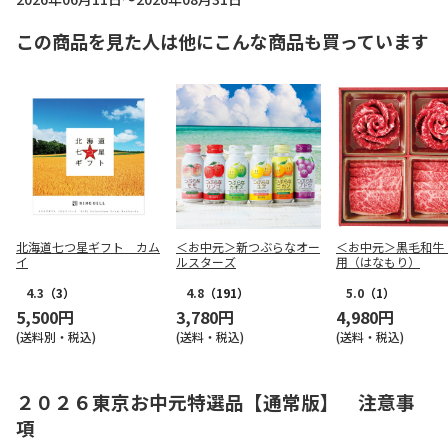
この商品を見た人は他にこんな商品も買っています
北海道七つ星ギフト カム
＜お中元＞新つぶらなオー
＜お中元＞黒毛和牛
イ
ルスターズ
用（はなもり）
4.3
（3）
4.8
（191）
5.0
（1）
5,500円
3,780円
4,980円
(送料別・税込)
(送料・税込)
(送料・税込)
２０２６東京お中元特選品【通常版】 注意事
項