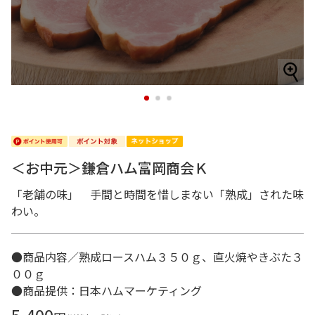
1
2
3
＜お中元＞鎌倉ハム富岡商会Ｋ
「老舗の味」 手間と時間を惜しまない「熟成」された味
わい。
●商品内容／熟成ロースハム３５０ｇ、直火焼やきぶた３
００ｇ
●商品提供：日本ハムマーケティング