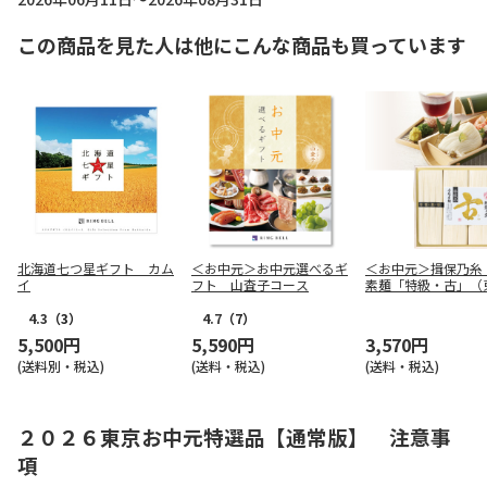
この商品を見た人は他にこんな商品も買っています
北海道七つ星ギフト カム
＜お中元＞お中元選べるギ
＜お中元＞揖保乃糸
イ
フト 山査子コース
素麺「特級・古」（
版）
4.3
（3）
4.7
（7）
5,500円
5,590円
3,570円
(送料別・税込)
(送料・税込)
(送料・税込)
２０２６東京お中元特選品【通常版】 注意事
項