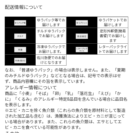
配送情報について
ゆうパック等でお
ゆうパケットでお
届けします
届けします
チルドゆうパック
定形外郵便(簡易
でお届けします
書留)でお届けし
ます
冷凍ゆうパックで
レターパックライ
お届けします。
トでお届けします
佐川急便でのお届
けとなります
なお、「普通ゆうパック」の場合は表示しません。また、「夏期
のみチルドゆうパック」などとなる場合は、記号での表示はせ
ず、商品内容欄にその旨を表示しています。
アレルギー情報について
商品に「小麦」「そば」「卵」「乳」「落花生」「えび」「か
に」「くるみ」のアレルギー特定8品目を含んでいる場合に品目名
を表示します。
※エビ・カニを除く魚介類（これらの魚介類を原材料として製造
された加工品も含む）は、漁獲漁法によりエビ・カニが混じって
いる場合があります。 また、これらの魚介類は、エサとしてエ
ビ・カニを食べている可能性があります。