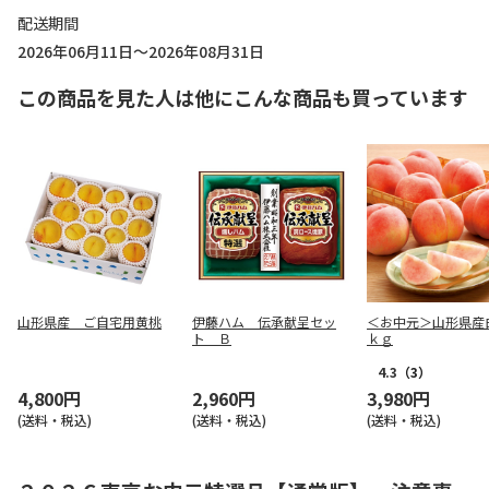
配送期間
2026年06月11日～2026年08月31日
この商品を見た人は他にこんな商品も買っています
山形県産 ご自宅用黄桃
伊藤ハム 伝承献呈セッ
＜お中元＞山形県産
ト Ｂ
ｋｇ
4.3
（3）
4,800円
2,960円
3,980円
(送料・税込)
(送料・税込)
(送料・税込)