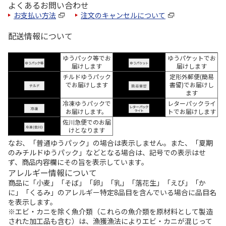
よくあるお問い合わせ
お支払い方法
注文のキャンセルについて
配送情報について
ゆうパック等でお
ゆうパケットでお
届けします
届けします
チルドゆうパック
定形外郵便(簡易
でお届けします
書留)でお届けし
ます
冷凍ゆうパックで
レターパックライ
お届けします。
トでお届けします
佐川急便でのお届
けとなります
なお、「普通ゆうパック」の場合は表示しません。また、「夏期
のみチルドゆうパック」などとなる場合は、記号での表示はせ
ず、商品内容欄にその旨を表示しています。
アレルギー情報について
商品に「小麦」「そば」「卵」「乳」「落花生」「えび」「か
に」「くるみ」のアレルギー特定8品目を含んでいる場合に品目名
を表示します。
※エビ・カニを除く魚介類（これらの魚介類を原材料として製造
された加工品も含む）は、漁獲漁法によりエビ・カニが混じって