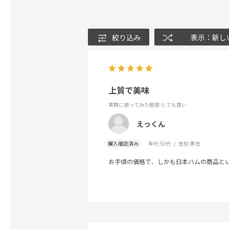
絞り込み
表示：新し
上質で美味
実際に使ってみた感想
:とても良い
えっくん
購入確認済み
年代:
50代
性別:
男性
お手頃の価格で、しかも日本ハムの商品と