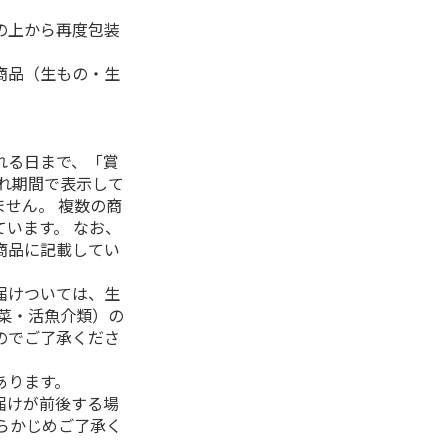
の上から再度包装
商品（生もの・生
れる日まで、「賞
れ期間で表示して
せん。 複数の商
います。 なお、
商品に記載してい
届けついては、生
菜・活魚介類）の
のでご了承くださ
あります。
届けが前後する場
らかじめご了承く