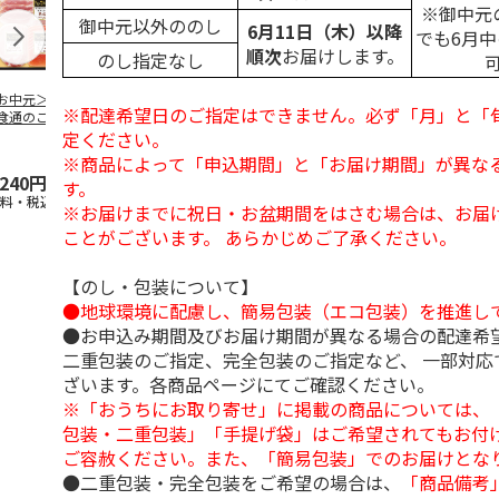
※御中元
御中元以外ののし
6月11日（木）以降
でも6月
順次
お届けします。
のし指定なし
お中元＞伊藤ハム
＜お中元＞伊藤ハ
＜お中元＞伊藤ハム
＜お中元＞豚
※配達希望日のご指定はできません。必ず「月」と「
食通のこだわり」
ム ハム・ロースト
「伝承の響」詰合せ
バラエティセ
ラエティセット
ビーフバラエティ詰
（東日本版）
「菊」
定ください。
東日
…
合せ（
…
※商品によって「申込期間」と「お届け期間」が異な
,240円
3,680円
3,240円
3,900円
す。
送料・税込)
(送料・税込)
(送料・税込)
(送料・税込)
※お届けまでに祝日・お盆期間をはさむ場合は、お届
ことがございます。 あらかじめご了承ください。
【のし・包装について】
●地球環境に配慮し、簡易包装（エコ包装）を推進し
●お申込み期間及びお届け期間が異なる場合の配達希
二重包装のご指定、完全包装のご指定など、 一部対応
ざいます。各商品ページにてご確認ください。
※「おうちにお取り寄せ」に掲載の商品については、
包装・二重包装」「手提げ袋」はご希望されてもお付け
ご容赦ください。また、「簡易包装」でのお届けとな
●二重包装・完全包装をご希望の場合は、
「商品備考