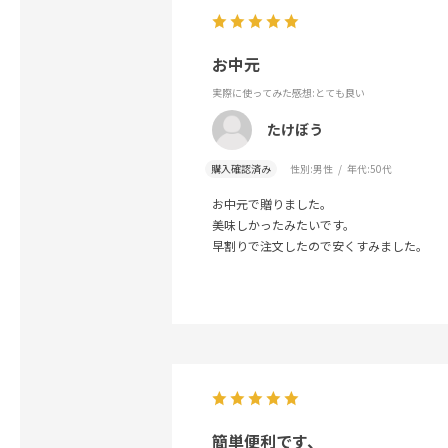
お中元
実際に使ってみた感想
:とても良い
たけぼう
購入確認済み
性別:
男性
年代:
50代
お中元で贈りました。
美味しかったみたいです。
早割りで注文したので安くすみました。
簡単便利です、