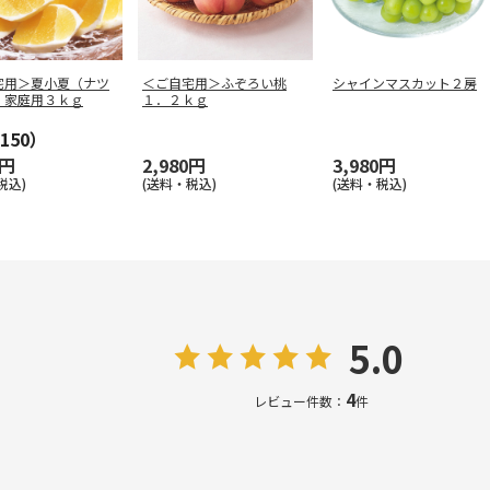
宅用＞夏小夏（ナツ
＜ご自宅用＞ふぞろい桃
シャインマスカット２房
）家庭用３ｋｇ
１．２ｋｇ
150）
0円
2,980円
3,980円
税込)
(送料・税込)
(送料・税込)
5.0
4
レビュー件数：
件