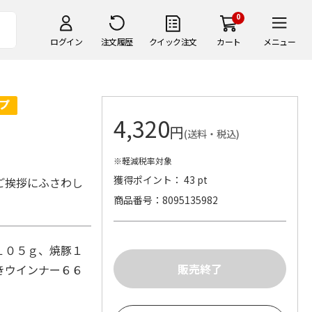
0
ログイン
注文履歴
クイック注文
カート
メニュー
4,320
円
(送料・税込)
※軽減税率対象
獲得ポイント： 43 pt
ご挨拶にふさわし
商品番号
8095135982
１０５ｇ、焼豚１
きウインナー６６