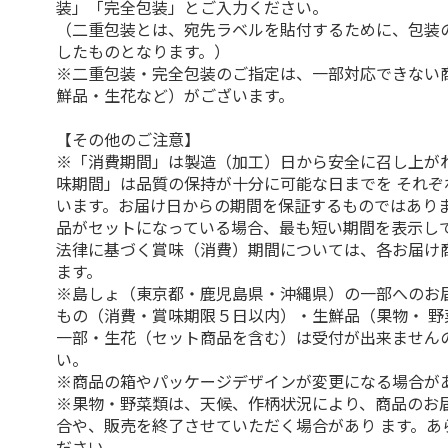
装」「完全包装」とご入力ください。
（二重包装とは、宛先ラベルを貼付するために、包装
したものとなります。）
※二重包装・完全包装のご指定は、一部対応できない
鮮品・生花など）がございます。
【その他のご注意】
※「消費期間」は製造（加工）日から安全に召し上が
味期間」は品質の保持が十分に可能な日までを それぞ
います。お届け日からの期間を保証するものではありま
品がセットになっている場合、最も短い期間を表示して
法律に基づく賞味（消費）期間については、各お届け
ます。
※島しょ（東京都・鹿児島県・沖縄県）の一部へのお
もの（消費・賞味期限５日以内）・生鮮品（果物・ 野
一部・生花（セット商品を含む）は受付が出来ません
い。
※商品の箱やパッケージデザインが変更になる場合が
※果物・野菜類は、天候、作柄状況により、商品のお
合や、販売を終了させていただく場合があり ます。あ
ださい。