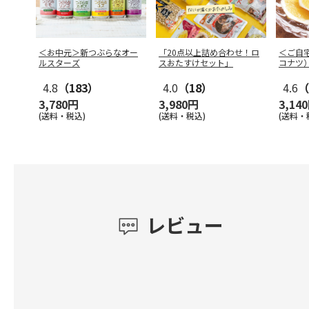
＜お中元＞新つぶらなオー
「20点以上詰め合わせ！ロ
＜ご自
ルスターズ
スおたすけセット」
コナツ
4.8
（183）
4.0
（18）
4.6
（
3,780円
3,980円
3,14
(送料・税込)
(送料・税込)
(送料・
レビュー