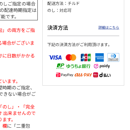
のしご指定の場合
配送方法
チルド
中の配達時期指定は
のし
対応可
可能です。
丼の具
＜お中元＞【冷凍】
＜お中元＞ケーファ
＜お中元＞ケーファ
決済方法
詳細はこちら
旬」の両方をご指
ット
６種類のお肉ソムリ
ー 生ハム・サラミ
ー 生ハム・サラミ
エアソートＢＯＸ
セット（東日本版）
セット（東日本版）
5.0
（1）
る場合がございま
下記の決済方法がご利用頂けます。
5,980円
4,220円
5,840円
(送料・税込)
(送料・税込)
(送料・税込)
けに日数がかかる
ています。
望時期のご指定、
できない場合がご
「のし」・「完全
 出来ませんので
ります。
」欄
に「二重包