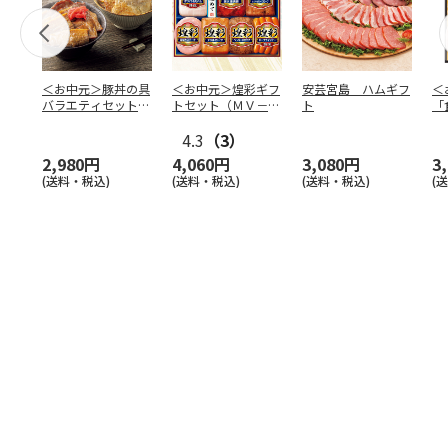
＜お中元＞豚丼の具
＜お中元＞煌彩ギフ
安芸宮島 ハムギフ
＜
バラエティセット
トセット（ＭＶ－５
ト
「
「桜」
０７）
バ
4.3
（3）
（
2,980円
4,060円
3,080円
3
(送料・税込)
(送料・税込)
(送料・税込)
(