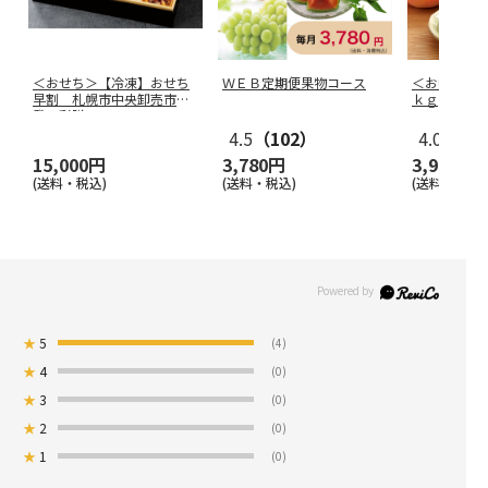
＜おせち＞【冷凍】おせち
ＷＥＢ定期便果物コース
＜お中元＞
早割 札幌市中央卸売市場
ｋｇ
発 彩膳
4.5
（102）
4.0
（2）
15,000円
3,780円
3,980円
(送料・税込)
(送料・税込)
(送料・税込)
★
5
(4)
★
4
(0)
★
3
(0)
★
2
(0)
★
1
(0)