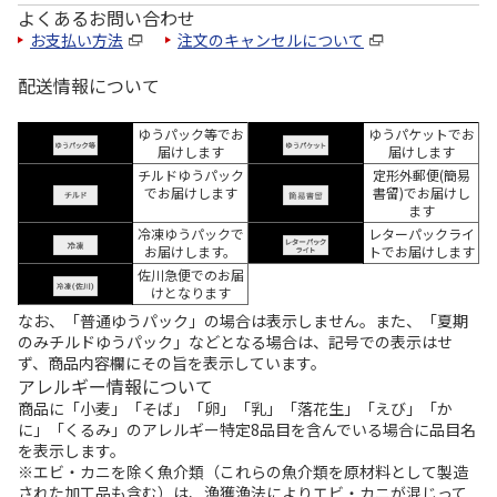
よくあるお問い合わせ
お支払い方法
注文のキャンセルについて
配送情報について
ゆうパック等でお
ゆうパケットでお
届けします
届けします
チルドゆうパック
定形外郵便(簡易
でお届けします
書留)でお届けし
ます
冷凍ゆうパックで
レターパックライ
お届けします。
トでお届けします
佐川急便でのお届
けとなります
なお、「普通ゆうパック」の場合は表示しません。また、「夏期
のみチルドゆうパック」などとなる場合は、記号での表示はせ
ず、商品内容欄にその旨を表示しています。
アレルギー情報について
商品に「小麦」「そば」「卵」「乳」「落花生」「えび」「か
に」「くるみ」のアレルギー特定8品目を含んでいる場合に品目名
を表示します。
※エビ・カニを除く魚介類（これらの魚介類を原材料として製造
された加工品も含む）は、漁獲漁法によりエビ・カニが混じって