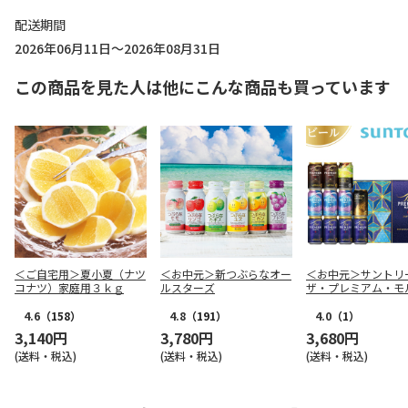
配送期間
2026年06月11日～2026年08月31日
この商品を見た人は他にこんな商品も買っています
＜ご自宅用＞夏小夏（ナツ
＜お中元＞新つぶらなオー
＜お中元＞サント
コナツ）家庭用３ｋｇ
ルスターズ
ザ・プレミアム・
５種セットＡ
4.6
（158）
4.8
（191）
4.0
（1）
3,140円
3,780円
3,680円
(送料・税込)
(送料・税込)
(送料・税込)