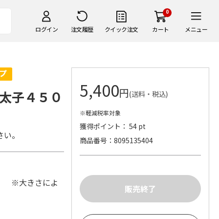
0
ログイン
注文履歴
クイック注文
カート
メニュー
5,400
円
太子４５０
(送料・税込)
※軽減税率対象
獲得ポイント： 54 pt
さい。
商品番号
8095135404
） ※大きさによ