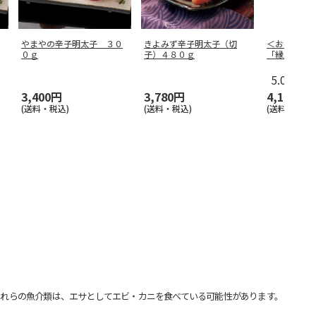
やまやの辛子明太子 ３０
きよみず辛子明太子（切
＜お中元＞
０ｇ
子）４８０ｇ
「縁」
5.0
（2）
3,400円
3,780円
4,180円
(送料・税込)
(送料・税込)
(送料・税込)
れらの魚介類は、エサとしてエビ・カニを食べている可能性があります。