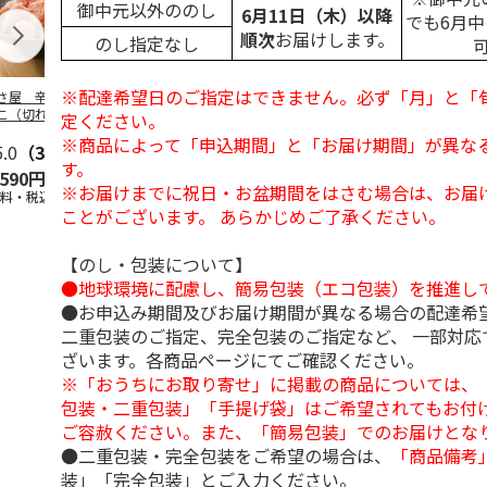
御中元以外ののし
6月11日（木）以降
でも6月
順次
お届けします。
のし指定なし
※配達希望日のご指定はできません。必ず「月」と「
さ屋 辛子めんた
＜お中元＞やまや無
＜お中元＞辛子明太
＜お中元＞保
こ（切れバラ子）
着色辛子明太子Ａ
子
利 小分け切
定ください。
し辛子明太子
※商品によって「申込期間」と「お届け期間」が異な
5.0
（3）
5.0
（2）
す。
,590円
3,240円
2,480円
2,950円
※お届けまでに祝日・お盆期間をはさむ場合は、お届
送料・税込)
(送料・税込)
(送料・税込)
(送料・税込)
ことがございます。 あらかじめご了承ください。
【のし・包装について】
●地球環境に配慮し、簡易包装（エコ包装）を推進し
●お申込み期間及びお届け期間が異なる場合の配達希
二重包装のご指定、完全包装のご指定など、 一部対応
ざいます。各商品ページにてご確認ください。
※「おうちにお取り寄せ」に掲載の商品については、
包装・二重包装」「手提げ袋」はご希望されてもお付け
ご容赦ください。また、「簡易包装」でのお届けとな
●二重包装・完全包装をご希望の場合は、
「商品備考
装」「完全包装」とご入力ください。