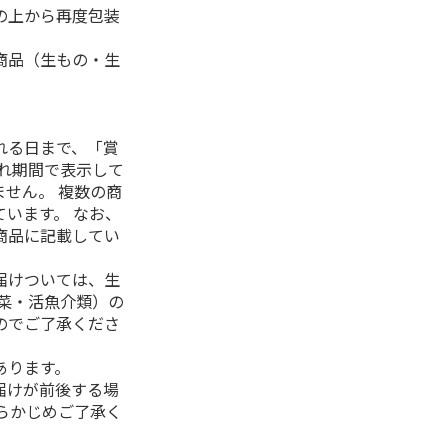
の上から再度包装
商品（生もの・生
れる日まで、「賞
れ期間で表示して
せん。 複数の商
います。 なお、
商品に記載してい
届けついては、生
菜・活魚介類）の
のでご了承くださ
あります。
届けが前後する場
らかじめご了承く