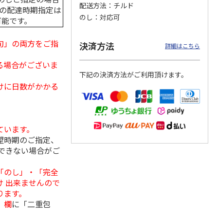
配送方法
チルド
中の配達時期指定は
のし
対応可
可能です。
旬」の両方をご指
存に便
＜お中元＞博多ふく
【冷凍】北海道産い
福さ屋 辛子明太子
決済方法
詳細はこちら
り落と
いち 辛子明太子
くら醤油漬け 100ｇ
（切れバラ子）・た
上切れ
（鮭工房・サーモ
らこ（切れ子）
る場合がございま
5.0
（1）
ン
…
4.0
（1）
下記の決済方法がご利用頂けます。
2,980円
2,150円
2,590円
けに日数がかかる
(送料・税込)
(送料別・税込)
(送料・税込)
ています。
望時期のご指定、
できない場合がご
「のし」・「完全
 出来ませんので
ります。
」欄
に「二重包