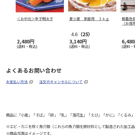
＜お中元＞辛子明太子
夏小夏 家庭用 ３ｋｇ
無着色
（お徳
4.6
（25）
2,480円
3,140円
6,48
(送料・税込)
(送料・税込)
(送料・
よくあるお問い合わせ
お支払い方法
注文のキャンセルについて
商品に「小麦」「そば」「卵」「乳」「落花生」「えび」「かに」「くるみ」
※エビ・カニを除く魚介類（これらの魚介類を原材料として製造された加工品
※商品写真はイメージです。