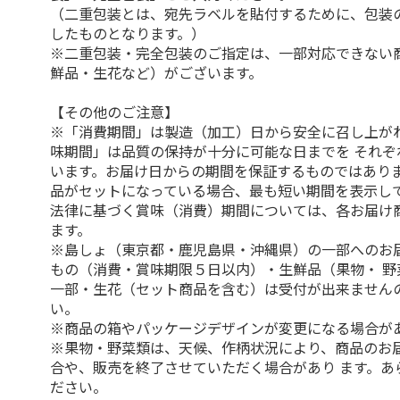
（二重包装とは、宛先ラベルを貼付するために、包装
したものとなります。）
※二重包装・完全包装のご指定は、一部対応できない
鮮品・生花など）がございます。
【その他のご注意】
※「消費期間」は製造（加工）日から安全に召し上が
味期間」は品質の保持が十分に可能な日までを それぞ
います。お届け日からの期間を保証するものではありま
品がセットになっている場合、最も短い期間を表示して
法律に基づく賞味（消費）期間については、各お届け
ます。
※島しょ（東京都・鹿児島県・沖縄県）の一部へのお
もの（消費・賞味期限５日以内）・生鮮品（果物・ 野
一部・生花（セット商品を含む）は受付が出来ません
い。
※商品の箱やパッケージデザインが変更になる場合が
※果物・野菜類は、天候、作柄状況により、商品のお
合や、販売を終了させていただく場合があり ます。あ
ださい。