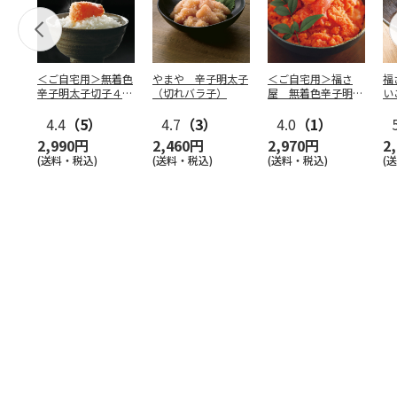
＜ご自宅用＞無着色
やまや 辛子明太子
＜ご自宅用＞福さ
福
辛子明太子切子４６
（切れバラ子）
屋 無着色辛子明太
い
０ｇ
子（切子）４５０ｇ
4.4
（5）
4.7
（3）
4.0
（1）
2,990円
2,460円
2,970円
2
(送料・税込)
(送料・税込)
(送料・税込)
(