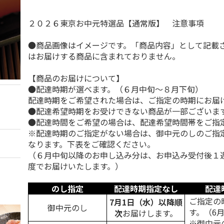
２０２６東京お中元特選品【通常版】 注意事項
●商品画像はイメージです。「商品内容」として記載
はお届けする商品に含まれておりません。
【商品のお届けについて】
●配達時期が選べます。（６月中旬～８月下旬）
配達時期をご希望された場合は、ご指定の時期にお届
●配達希望時期をお受けできない商品が一部ございま
●配達時間をご希望の場合は、配達希望時間帯をご指
※配達時期のご指定がない場合は、御中元のしのご指
なります。下表をご確認ください。
（６月中旬以降のお申し込み分は、お申込み受付後１
度でお届けいたします。）
のし指定
配達時期指定なし
配達
ご指定の
7月1日（水）以降順
御中元のし
す。（6
次
お届けします。
※御中元