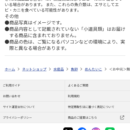
いる場合があります。 また、これらの魚介類は、エサとしてエ
ビ・カニを食べている可能性があります。
その他
商品写真はイメージです。
商品内容として記載されていない「小道具類」はお届け
する商品に含まれておりません。
商品の色は、ご覧になるパソコンなどの環境により、実
際と異なる場合があります。
ホーム
ネットショップ
水産品
魚卵
めんたいこ
＜お中元＞無
ご利用ガイド
よくあるご質問
お問い合わせ
利用規約
サイト運営会社について
特定商取引法に基づく表記について
プライバシーポリシー
商品のご提案はこちら