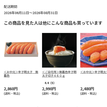
配送期間
2026年06月11日～2026年08月31日
この商品を見た人は他にこんな商品も買っています
＜お中元＞辛子明太子 無
＜ご自宅用＞無着色辛子明
＜お中元＞辛子明太
着色
太子切子４６０ｇ
4.4
（5）
2,860円
2,990円
2,480円
(送料・税込)
(送料・税込)
(送料・税込)