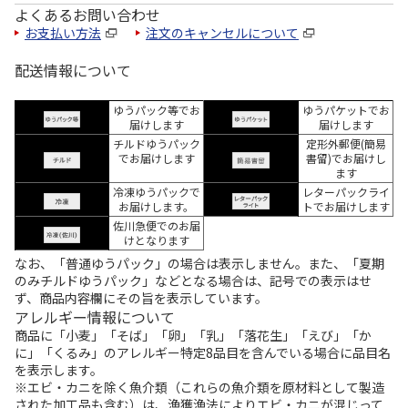
よくあるお問い合わせ
お支払い方法
注文のキャンセルについて
配送情報について
ゆうパック等でお
ゆうパケットでお
届けします
届けします
チルドゆうパック
定形外郵便(簡易
でお届けします
書留)でお届けし
ます
冷凍ゆうパックで
レターパックライ
お届けします。
トでお届けします
佐川急便でのお届
けとなります
なお、「普通ゆうパック」の場合は表示しません。また、「夏期
のみチルドゆうパック」などとなる場合は、記号での表示はせ
ず、商品内容欄にその旨を表示しています。
アレルギー情報について
商品に「小麦」「そば」「卵」「乳」「落花生」「えび」「か
に」「くるみ」のアレルギー特定8品目を含んでいる場合に品目名
を表示します。
※エビ・カニを除く魚介類（これらの魚介類を原材料として製造
された加工品も含む）は、漁獲漁法によりエビ・カニが混じって