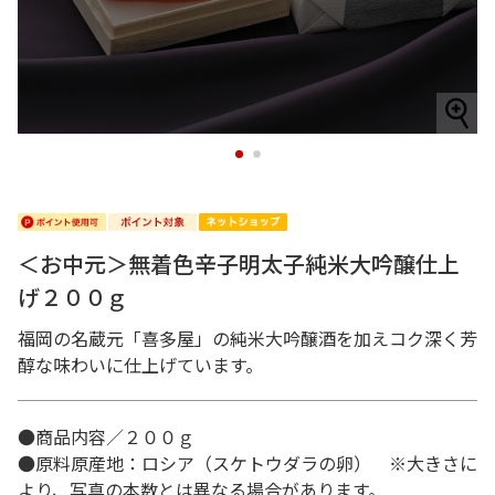
1
2
＜お中元＞無着色辛子明太子純米大吟醸仕上
げ２００ｇ
福岡の名蔵元「喜多屋」の純米大吟醸酒を加えコク深く芳
醇な味わいに仕上げています。
●商品内容／２００ｇ
●原料原産地：ロシア（スケトウダラの卵） ※大きさに
より、写真の本数とは異なる場合があります。