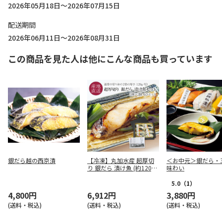
2026年05月18日～2026年07月15日
配送期間
2026年06月11日～2026年08月31日
この商品を見た人は他にこんな商品も買っています
銀だら越の西京漬
【冷凍】丸加水産 超厚切
＜お中元＞銀だら・
り 銀だら 漬け魚 (約120g)
味わい
6点セット
5.0
（1）
4,800円
6,912円
3,880円
(送料・税込)
(送料・税込)
(送料・税込)