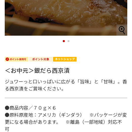
1
2
＜お中元＞銀だら西京漬
ジュワーっと口いっぱいに広がる「旨味」と「甘味」。香
る西京漬をご賞味ください。
●商品内容／７０ｇ×６
●原料原産地：アメリカ（ギンダラ） ※パッケージが変
更になる場合があります。 ※離島（一部地域）対応不
可