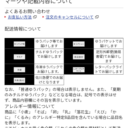
マークや記載内容について
よくあるお問い合わせ
お支払い方法
注文のキャンセルについて
配送情報について
ゆうパック等でお
ゆうパケットでお
届けします
届けします
チルドゆうパック
定形外郵便(簡易
でお届けします
書留)でお届けし
ます
冷凍ゆうパックで
レターパックライ
お届けします。
トでお届けします
佐川急便でのお届
けとなります
なお、「普通ゆうパック」の場合は表示しません。また、「夏期
のみチルドゆうパック」などとなる場合は、記号での表示はせ
ず、商品内容欄にその旨を表示しています。
アレルギー情報について
商品に「小麦」「そば」「卵」「乳」「落花生」「えび」「か
に」「くるみ」のアレルギー特定8品目を含んでいる場合に品目名
を表示します。
※エビ・カニを除く魚介類（これらの魚介類を原材料として製造