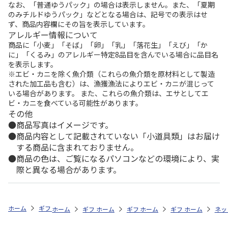
なお、「普通ゆうパック」の場合は表示しません。また、「夏期
のみチルドゆうパック」などとなる場合は、記号での表示はせ
ず、商品内容欄にその旨を表示しています。
アレルギー情報について
商品に「小麦」「そば」「卵」「乳」「落花生」「えび」「か
に」「くるみ」のアレルギー特定8品目を含んでいる場合に品目名
を表示します。
※エビ・カニを除く魚介類（これらの魚介類を原材料として製造
された加工品も含む）は、漁獲漁法によりエビ・カニが混じって
いる場合があります。 また、これらの魚介類は、エサとしてエ
ビ・カニを食べている可能性があります。
その他
商品写真はイメージです。
商品内容として記載されていない「小道具類」はお届け
する商品に含まれておりません。
商品の色は、ご覧になるパソコンなどの環境により、実
際と異なる場合があります。
ホーム
ギフトストア
お中元・夏ギフト特集 2026
お菓子・スイーツ
ホーム
ギフトストア
ホーム
ギフトストア
お中元・夏ギフト特集 2026
ホーム
ギフトストア
お中元・夏ギフト特集
ホーム
ネッ
お
お