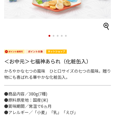
1
2
3
4
5
＜お中元＞七福神あられ（化粧缶入）
かろやかな七つの風味 ひと口サイズの七つの風味。贈り
物にも喜ばれる華やかな化粧缶入。
●商品内容／380g(7種)
●原料原産地：国産(米)
●賞味期間／常温で6ヵ月
●アレルギー／「小麦」「乳」「えび」