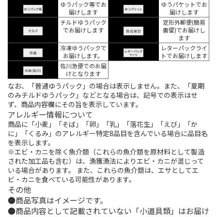
ゆうパック等でお
ゆうパケットでお
届けします
届けします
チルドゆうパック
定形外郵便(簡易
でお届けします
書留)でお届けし
ます
冷凍ゆうパックで
レターパックライ
お届けします。
トでお届けします
佐川急便でのお届
けとなります
なお、「普通ゆうパック」の場合は表示しません。また、「夏期
のみチルドゆうパック」などとなる場合は、記号での表示はせ
ず、商品内容欄にその旨を表示しています。
アレルギー情報について
商品に「小麦」「そば」「卵」「乳」「落花生」「えび」「か
に」「くるみ」のアレルギー特定8品目を含んでいる場合に品目名
を表示します。
※エビ・カニを除く魚介類（これらの魚介類を原材料として製造
された加工品も含む）は、漁獲漁法によりエビ・カニが混じって
いる場合があります。 また、これらの魚介類は、エサとしてエ
ビ・カニを食べている可能性があります。
その他
商品写真はイメージです。
商品内容として記載されていない「小道具類」はお届け