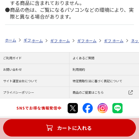
する商品に含まれておりません。
商品の色は、ご覧になるパソコンなどの環境により、実
際と異なる場合があります。
ホーム
ギフトストア
お中元・夏ギフト特集 2026
うなぎ・魚・海鮮
ホーム
ギフトストア
ホーム
ギフトストア
お中元・夏ギフト特集 2026
ホーム
ギフトストア
お中元・夏ギフト特集
ホーム
ネッ
お
う
ご利用ガイド
よくあるご質問
お問い合わせ
利用規約
サイト運営会社について
特定商取引法に基づく表記について
プライバシーポリシー
商品のご提案はこちら
SNSでお得な情報発信中
カートに入れる
Copyright (C) JAPAN POST Co.,Ltd. All Rights Reserved.