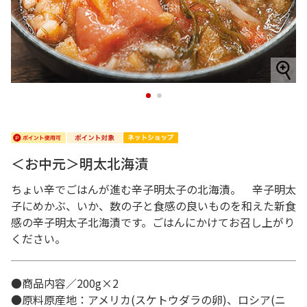
1
2
＜お中元＞明太北海漬
ちょい辛でごはんが進む辛子明太子の北海漬。 辛子明太
子にめかぶ、いか、数の子と食感の良いものを和えた新食
感の辛子明太子北海漬です。ごはんにかけてお召し上がり
ください。
●商品内容／200g×2
●原料原産地：アメリカ(スケトウダラの卵)、ロシア(ニ