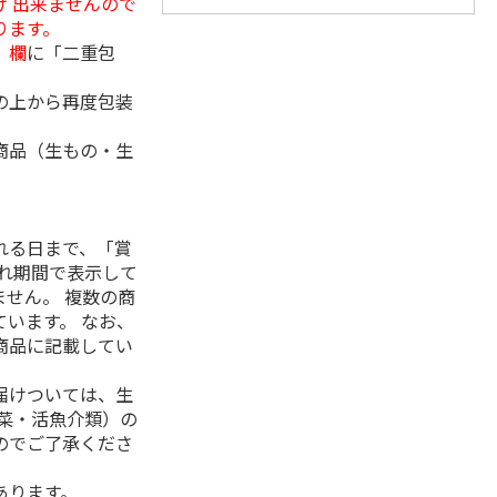
 出来ませんので
ります。
」欄
に「二重包
の上から再度包装
商品（生もの・生
れる日まで、「賞
れ期間で表示して
せん。 複数の商
います。 なお、
商品に記載してい
届けついては、生
菜・活魚介類）の
のでご了承くださ
あります。