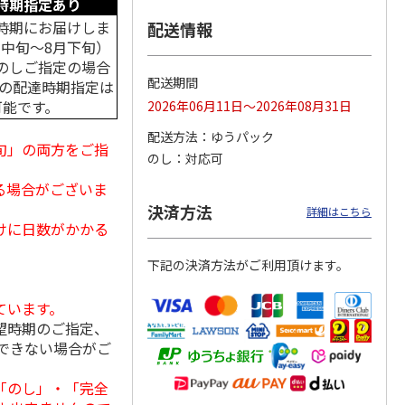
時期指定あり
時期にお届けしま
配送情報
月中旬～8月下旬）
のしご指定の場合
ななこ
＜お中元＞ななこ
金澤小町 KMC-15Ｒ
＜お中元＞洋風おこ
配送期間
中の配達時期指定は
夏
しチュララ
可能です。
2026年06月11日～2026年08月31日
4.8
（4）
5.0
（4）
配送方法
ゆうパック
3,240円
2,380円
3,300円
旬」の両方をご指
のし
対応可
(送料・税込)
(送料・税込)
(送料・税込)
る場合がございま
決済方法
詳細はこちら
けに日数がかかる
下記の決済方法がご利用頂けます。
ています。
望時期のご指定、
できない場合がご
「のし」・「完全