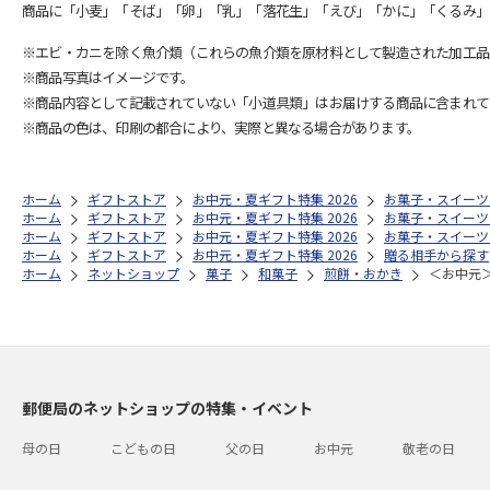
商品に「小麦」「そば」「卵」「乳」「落花生」「えび」「かに」「くるみ」
※エビ・カニを除く魚介類（これらの魚介類を原材料として製造された加工品
※商品写真はイメージです。
※商品内容として記載されていない「小道具類」はお届けする商品に含まれて
※商品の色は、印刷の都合により、実際と異なる場合があります。
ホーム
ギフトストア
お中元・夏ギフト特集 2026
お菓子・スイーツ
ホーム
ギフトストア
お中元・夏ギフト特集 2026
お菓子・スイーツ
ホーム
ギフトストア
お中元・夏ギフト特集 2026
お菓子・スイーツ
ホーム
ギフトストア
お中元・夏ギフト特集 2026
贈る相手から探す
ホーム
ネットショップ
菓子
和菓子
煎餅・おかき
＜お中元
郵便局のネットショップの特集・イベント
母の日
こどもの日
父の日
お中元
敬老の日