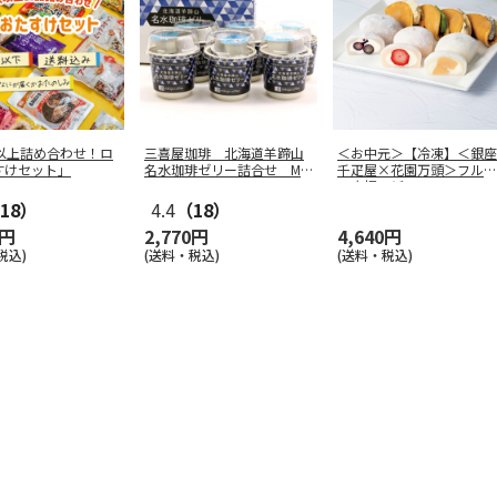
点以上詰め合わせ！ロ
三喜屋珈琲 北海道羊蹄山
＜お中元＞【冷凍】＜銀座
すけセット」
名水珈琲ゼリー詰合せ MC
千疋屋×花園万頭＞フルー
J-AE
ツ大福＆ど
…
18）
4.4
（18）
0円
2,770円
4,640円
税込)
(送料・税込)
(送料・税込)