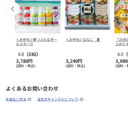
＜お中元＞新つぶらなオー
＜お中元＞ななこ 夏
「20
ルスターズ
スおた
4.8
（191）
4.0
（
3,780円
3,240円
3,98
(送料・税込)
(送料・税込)
(送料・
よくあるお問い合わせ
お支払い方法
注文のキャンセルについて