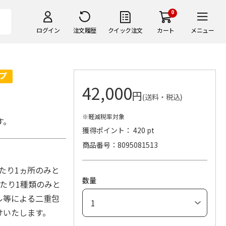
0
ログイン
注文履歴
クイック注文
カート
メニュー
42,000
円
(送料・税込)
※軽減税率対象
す。
獲得ポイント： 420 pt
商品番号
8095081513
たり1ヵ所のみと
数量
たり1種類のみと
ル等による二重包
付けいたします。