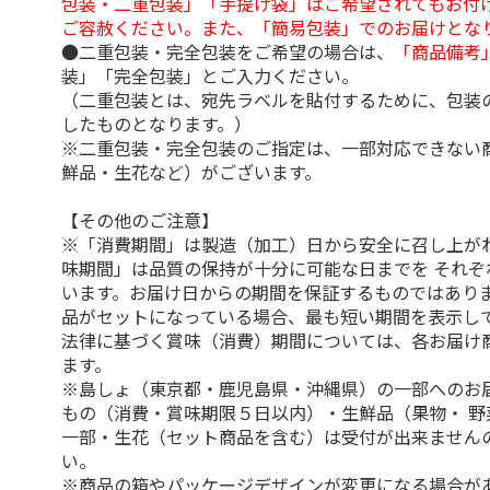
包装・二重包装」「手提げ袋」はご希望されてもお付け
ご容赦ください。また、「簡易包装」でのお届けとな
●二重包装・完全包装をご希望の場合は、
「商品備考
装」「完全包装」とご入力ください。
（二重包装とは、宛先ラベルを貼付するために、包装
したものとなります。）
※二重包装・完全包装のご指定は、一部対応できない
鮮品・生花など）がございます。
【その他のご注意】
※「消費期間」は製造（加工）日から安全に召し上が
味期間」は品質の保持が十分に可能な日までを それぞ
います。お届け日からの期間を保証するものではありま
品がセットになっている場合、最も短い期間を表示して
法律に基づく賞味（消費）期間については、各お届け
ます。
※島しょ（東京都・鹿児島県・沖縄県）の一部へのお
もの（消費・賞味期限５日以内）・生鮮品（果物・ 野
一部・生花（セット商品を含む）は受付が出来ません
い。
※商品の箱やパッケージデザインが変更になる場合が