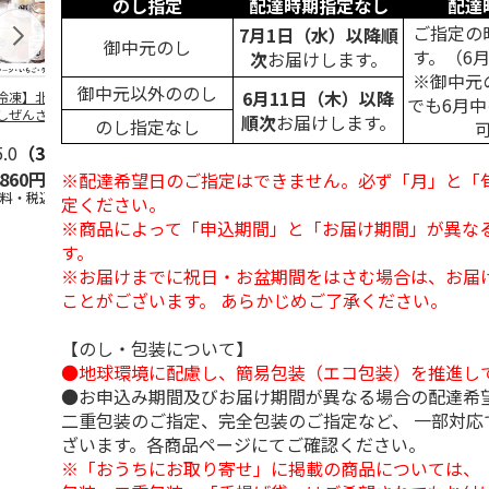
のし指定
配達時期指定なし
配達
ご指定の
7月1日（水）以降順
御中元のし
す。（6
次
お届けします。
※御中元
御中元以外ののし
6月11日（木）以降
冷凍】北海道 冷
＜お中元＞東京あん
＜お中元＞江戸日本
＜お中元＞
でも6月
しぜんざい 3種6
バターパンケーキ６
橋よもぎ草餅１６個
夏
順次
お届けします。
のし指定なし
セット
個入
入
5.0
（3）
4.0
（1）
4.0
（1）
4.5
（2）
,860円
2,300円
2,000円
2,160円
※配達希望日のご指定はできません。必ず「月」と「
送料・税込)
(送料・税込)
(送料・税込)
(送料・税込)
定ください。
※商品によって「申込期間」と「お届け期間」が異な
す。
※お届けまでに祝日・お盆期間をはさむ場合は、お届
ことがございます。 あらかじめご了承ください。
【のし・包装について】
●地球環境に配慮し、簡易包装（エコ包装）を推進し
●お申込み期間及びお届け期間が異なる場合の配達希
二重包装のご指定、完全包装のご指定など、 一部対応
ざいます。各商品ページにてご確認ください。
※「おうちにお取り寄せ」に掲載の商品については、