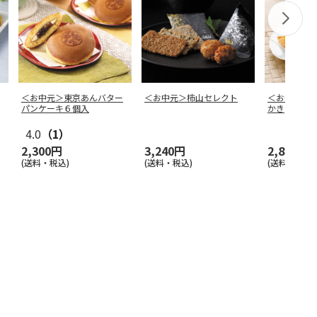
＜お中元＞東京あんバター
＜お中元＞柿山セレクト
＜お中元＞
パンケーキ６個入
かき
4.0
（1）
2,300円
3,240円
2,800円
(送料・税込)
(送料・税込)
(送料・税込)