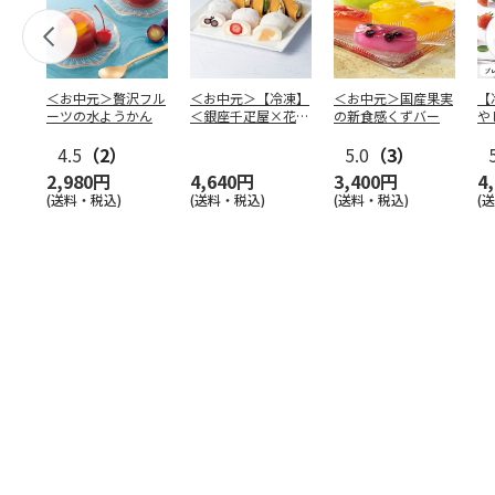
＜お中元＞贅沢フル
＜お中元＞【冷凍】
＜お中元＞国産果実
【
ーツの水ようかん
＜銀座千疋屋×花園
の新食感くずバー
や
万頭＞フルーツ大福
本
4.5
（2）
＆ど
…
5.0
（3）
2,980円
4,640円
3,400円
4
(送料・税込)
(送料・税込)
(送料・税込)
(