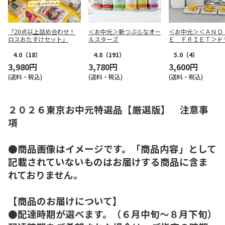
「20点以上詰め合わせ！
＜お中元＞新つぶらなオー
＜お中元＞＜ＡＮＤ
ロスおたすけセット」
ルスターズ
Ｅ ＦＲＩＥＴ＞ド
リット５種１０個詰
4.0
（18）
4.8
（191）
5.0
（4）
3,980円
3,780円
3,600円
(送料・税込)
(送料・税込)
(送料・税込)
２０２６東京お中元特選品【厳選版】 注意事
項
●商品画像はイメージです。「商品内容」として
記載されていないものはお届けする商品に含ま
れておりません。
【商品のお届けについて】
●配達時期が選べます。（６月中旬～８月下旬）