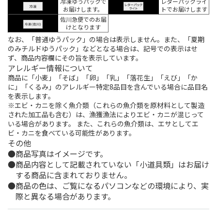
冷凍ゆうパックで
レターパックライ
お届けします。
トでお届けします
佐川急便でのお届
けとなります
なお、「普通ゆうパック」の場合は表示しません。また、「夏期
のみチルドゆうパック」などとなる場合は、記号での表示はせ
ず、商品内容欄にその旨を表示しています。
アレルギー情報について
商品に「小麦」「そば」「卵」「乳」「落花生」「えび」「か
に」「くるみ」のアレルギー特定8品目を含んでいる場合に品目名
を表示します。
※エビ・カニを除く魚介類（これらの魚介類を原材料として製造
された加工品も含む）は、漁獲漁法によりエビ・カニが混じって
いる場合があります。 また、これらの魚介類は、エサとしてエ
ビ・カニを食べている可能性があります。
その他
商品写真はイメージです。
商品内容として記載されていない「小道具類」はお届け
する商品に含まれておりません。
商品の色は、ご覧になるパソコンなどの環境により、実
際と異なる場合があります。