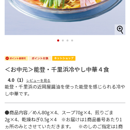
1
2
3
4
＜お中元＞能登・千里浜冷やし中華４食
4.0
（1）
レビューを見る
能登・千里浜の近岡屋醤油を使った能登を感じられる冷や
し中華です。
●商品内容／めん80g×4、スープ70g×4、煎りごま
2g×4、乾燥ねぎ0.5g×4 ※お届けは1商品番号あたり1
ヵ所のみとさせていただきます。 ※のしのご指定は1商