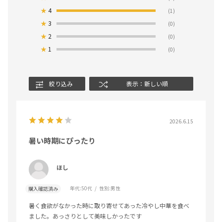
★
4
(1)
★
3
(0)
★
2
(0)
★
1
(0)
絞り込み
表示：新しい順
2026.6.15
暑い時期にぴったり
ほし
年代:
50代
性別:
男性
購入確認済み
暑く食欲がなかった時に取り寄せてあった冷やし中華を食べ
ました。あっさりとして美味しかったです