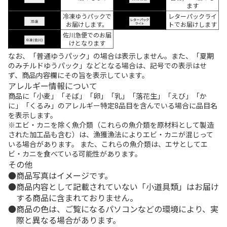
ます
冷凍ゆうパックで
レターパックライ
お届けします。
トでお届けします
佐川急便でのお届
けとなります
なお、「普通ゆうパック」の場合は表示しません。また、「夏期
のみチルドゆうパック」などとなる場合は、記号での表示はせ
ず、商品内容欄にその旨を表示しています。
アレルギー情報について
商品に「小麦」「そば」「卵」「乳」「落花生」「えび」「か
に」「くるみ」のアレルギー特定8品目を含んでいる場合に品目名
を表示します。
※エビ・カニを除く魚介類（これらの魚介類を原材料として製造
された加工品も含む）は、漁獲漁法によりエビ・カニが混じって
いる場合があります。 また、これらの魚介類は、エサとしてエ
ビ・カニを食べている可能性があります。
その他
商品写真はイメージです。
商品内容として記載されていない「小道具類」はお届け
する商品に含まれておりません。
商品の色は、ご覧になるパソコンなどの環境により、実
際と異なる場合があります。