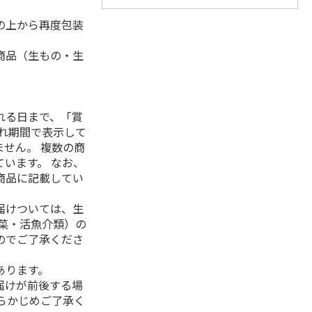
の上から再度包装
商品（生もの・生
れる日まで、「賞
れ期間で表示して
せん。 複数の商
います。 なお、
商品に記載してい
届けついては、生
菜・活魚介類）の
のでご了承くださ
あります。
届けが前後する場
らかじめご了承く