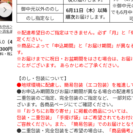
※御中元
御中元以外ののし
6月11日（木）以降
でも6月
順次
お届けします。
のし指定なし
お中元＞＜大和養
＜お中元＞うなぎ蒲
＜お中元＞＜大和養
＜お中元＞レ
＞浜名湖うなぎ蒲
焼詰合せ
魚＞浜名湖うなぎ蒲
簡単焼魚 ５
※配達希望日のご指定はできません。必ず「月」と「
２本
焼４本
ト
定ください。
5.0
（4）
5.0
（1）
5.0
（1）
※商品によって「申込期間」と「お届け期間」が異な
,300円
5,400円
11,800円
3,780円
す。
送料・税込)
(送料・税込)
(送料・税込)
(送料・税込)
※お届けまでに祝日・お盆期間をはさむ場合は、お届
ことがございます。 あらかじめご了承ください。
【のし・包装について】
●地球環境に配慮し、簡易包装（エコ包装）を推進し
●お申込み期間及びお届け期間が異なる場合の配達希
二重包装のご指定、完全包装のご指定など、 一部対応
ざいます。各商品ページにてご確認ください。
※「おうちにお取り寄せ」に掲載の商品については、
包装・二重包装」「手提げ袋」はご希望されてもお付け
ご容赦ください。また、「簡易包装」でのお届けとな
●二重包装・完全包装をご希望の場合は、
「商品備考