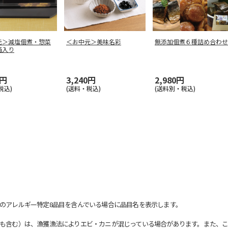
元＞減塩佃煮・惣菜
＜お中元＞美味名彩
無添加佃煮６種詰め合わせ
箱入り
0円
3,240円
2,980円
税込)
(送料・税込)
(送料別・税込)
のアレルギー特定8品目を含んでいる場合に品目名を表示します。
も含む）は、漁獲漁法によりエビ・カニが混じっている場合があります。また、こ