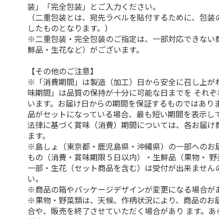
装」「完全包装」とご入力ください。
（二重包装とは、宛先ラベルを貼付するために、包装
したものとなります。）
※二重包装・完全包装のご指定は、一部対応できない
鮮品・生花など）がございます。
【その他のご注意】
※「消費期間」は製造（加工）日から安全に召し上が
味期間」は品質の保持が十分に可能な日までを それぞ
います。お届け日からの期間を保証するものではありま
品がセットになっている場合、最も短い期間を表示して
法律に基づく賞味（消費）期間については、各お届け
ます。
※島しょ（東京都・鹿児島県・沖縄県）の一部へのお
もの（消費・賞味期限５日以内）・生鮮品（果物・ 野
一部・生花（セット商品を含む）は受付が出来ません
い。
※商品の箱やパッケージデザインが変更になる場合が
※果物・野菜類は、天候、作柄状況により、商品のお
合や、販売を終了させていただく場合があり ます。あ