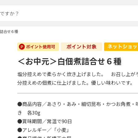
詰合せ６種
＜お中元＞白佃煮詰合せ６種
塩分控えめで柔らかく炊き上げました。 お召し上が
分控えめの佃煮に仕上げました。優しい味わいです。
●商品内容／あさり・あみ・細切昆布・かつお角煮・
き 各30g
●賞味期間／常温で90日
●アレルギー／「小麦」