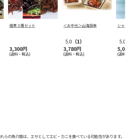
佃煮３種セット
＜お中元＞山海探幸
シャインマ
5.0
（1）
5.0
（4）
3,300円
3,780円
5,000円
(送料・税込)
(送料・税込)
(送料・税込)
れらの魚介類は、エサとしてエビ・カニを食べている可能性があります。