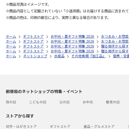
※商品写真はイメージです。
※商品内容として記載されていない「小道具類」はお届けする商品に含まれて
※商品の色は、印刷の都合により、実際と異なる場合があります。
ホーム
ギフトストア
お中元・夏ギフト特集 2026
おつまみ・お惣菜
ホーム
ギフトストア
お中元・夏ギフト特集 2026
おつまみ・お惣菜
ホーム
ギフトストア
お中元・夏ギフト特集 2026
贈る相手から探す
ホーム
ギフトストア
お中元・夏ギフト特集 2026
贈る相手から探す
ホーム
ネットショップ
水産品
その他魚類『加工品』
佃煮・甘
郵便局のネットショップの特集・イベント
母の日
こどもの日
父の日
お中元
敬老の日
ストアから探す
切手・はがきストア
ギフトストア
食品・グルメストア