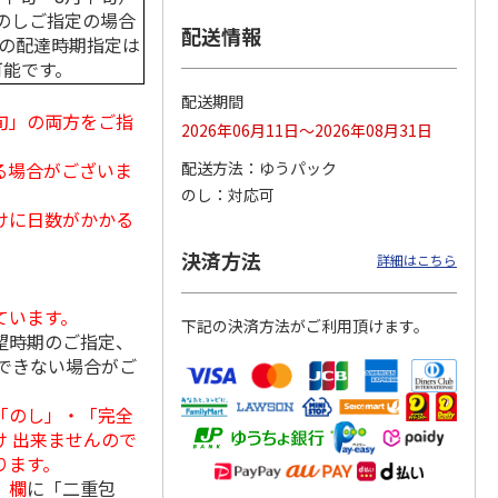
のしご指定の場合
配送情報
中の配達時期指定は
可能です。
ンジで
呼子朝市ひもの詰合
＜お中元＞愛知三河
＜お中元＞函館味く
配送期間
切セッ
せ
産 うなぎ蒲焼ギフ
らべ
旬」の両方をご指
2026年06月11日～2026年08月31日
ト
4.5
（8）
5.0
（1）
5.0
（1）
る場合がございま
配送方法
ゆうパック
3,300円
5,800円
2,800円
のし
対応可
(送料・税込)
(送料・税込)
(送料・税込)
けに日数がかかる
決済方法
詳細はこちら
ています。
下記の決済方法がご利用頂けます。
望時期のご指定、
できない場合がご
「のし」・「完全
 出来ませんので
ります。
」欄
に「二重包