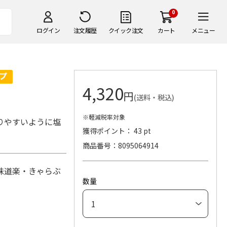
0
ログイン
注文履歴
クイック注文
カート
メニュー
4,320
円
(送料・税込)
※軽減税率対象
りやすいように塩
獲得ポイント： 43 pt
商品番号
8095064914
味道楽・きゃらぶ
数量