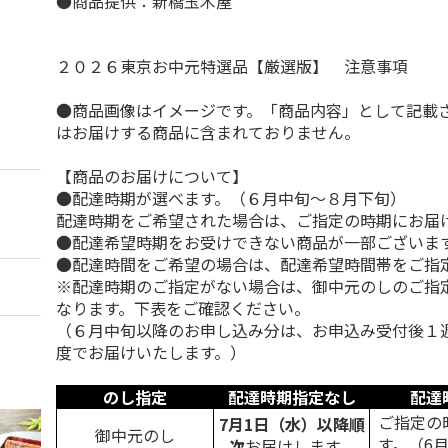
●商品提供：新橋玉木屋
２０２６東京お中元特選品【厳選版】 注意事項
●商品画像はイメージです。「商品内容」として記載
はお届けする商品に含まれておりません。
【商品のお届けについて】
●配達時期が選べます。（６月中旬～８月下旬）
配達時期をご希望された場合は、ご指定の時期にお届
●配達希望時期をお受けできない商品が一部ございま
●配達時間をご希望の場合は、配達希望時間帯をご指
※配達時期のご指定がない場合は、御中元のしのご指
なります。下表をご確認ください。
（６月中旬以降のお申し込み分は、お申込み受付後１
度でお届けいたします。）
のし指定
配達時期指定なし
配達
ご指定の
7月1日（水）以降順
御中元のし
す。（6
次
お届けします。