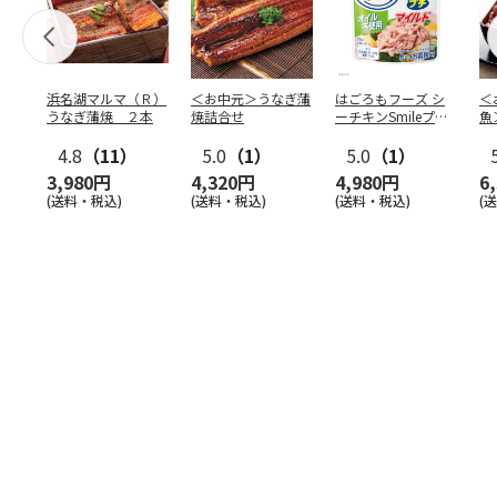
浜名湖マルマ（Ｒ）
＜お中元＞うなぎ蒲
はごろもフーズ シ
＜
うなぎ蒲焼 ２本
焼詰合せ
ーチキンSmileプチ
魚
オイル不使用25
…
焼
4.8
（11）
5.0
（1）
5.0
（1）
3,980円
4,320円
4,980円
6
(送料・税込)
(送料・税込)
(送料・税込)
(