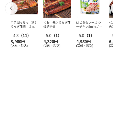
浜名湖マルマ（Ｒ）
＜お中元＞うなぎ蒲
はごろもフーズ シ
＜
うなぎ蒲焼 ２本
焼詰合せ
ーチキンSmileプチ
魚
オイル不使用25
…
焼
4.8
（11）
5.0
（1）
5.0
（1）
3,980円
4,320円
4,980円
6
(送料・税込)
(送料・税込)
(送料・税込)
(