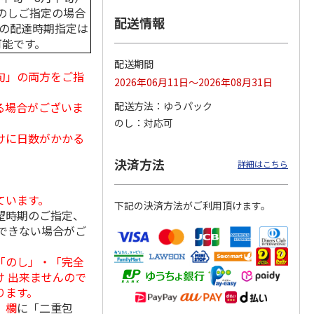
のしご指定の場合
配送情報
中の配達時期指定は
可能です。
ンジで
呼子朝市ひもの詰合
＜お中元＞函館味く
＜お中元＞愛知三河
配送期間
切セッ
せ
らべ
産 うなぎ蒲焼ギフ
旬」の両方をご指
2026年06月11日～2026年08月31日
ト
4.5
（8）
5.0
（1）
5.0
（1）
る場合がございま
配送方法
ゆうパック
3,300円
2,800円
5,800円
のし
対応可
(送料・税込)
(送料・税込)
(送料・税込)
けに日数がかかる
決済方法
詳細はこちら
ています。
下記の決済方法がご利用頂けます。
望時期のご指定、
できない場合がご
「のし」・「完全
 出来ませんので
ります。
」欄
に「二重包