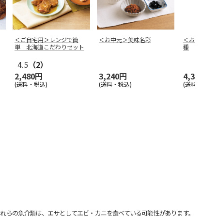
＜ご自宅用＞レンジで簡
＜お中元＞美味名彩
＜お中元＞
単 北海道こだわりセット
種
4.5
（2）
2,480円
3,240円
4,320円
(送料・税込)
(送料・税込)
(送料・税込)
れらの魚介類は、エサとしてエビ・カニを食べている可能性があります。