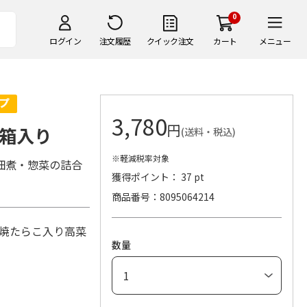
0
ログイン
注文履歴
クイック注文
カート
メニュー
3,780
円
箱入り
(送料・税込)
※軽減税率対象
佃煮・惣菜の詰合
獲得ポイント： 37 pt
商品番号
8095064214
・焼たらこ入り高菜
数量