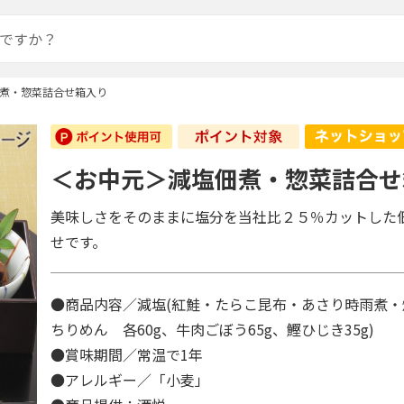
煮・惣菜詰合せ箱入り
＜お中元＞減塩佃煮・惣菜詰合せ
美味しさをそのままに塩分を当社比２５％カットした
せです。
●商品内容／減塩(紅鮭・たらこ昆布・あさり時雨煮
ちりめん 各60g、牛肉ごぼう65g、鰹ひじき35g)
●賞味期間／常温で1年
●アレルギー／「小麦」