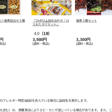
元＞佃煮詰合せ５種
「20点以上詰め合わせ！ロ
佃煮３種セット
スおたすけセット」
4.0
（18）
0円
3,980円
3,300円
税込)
(送料・税込)
(送料・税込)
のアレルギー特定8品目を含んでいる場合に品目名を表示します。
も含む）は、漁獲漁法によりエビ・カニが混じっている場合があります。また、こ