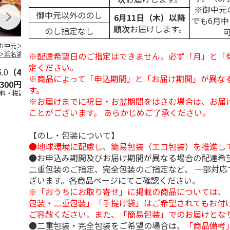
※御中元
御中元以外ののし
6月11日（木）以降
でも6月
順次
お届けします。
のし指定なし
お中元＞＜大和養
＜お中元＞うなぎ蒲
＜お中元＞＜大和養
＜お中元＞レ
＞浜名湖うなぎ蒲
焼詰合せ
魚＞浜名湖うなぎ蒲
簡単焼魚 ５
※配達希望日のご指定はできません。必ず「月」と「
２本
焼４本
ト
定ください。
5.0
（4）
5.0
（1）
5.0
（1）
※商品によって「申込期間」と「お届け期間」が異な
,300円
5,400円
11,800円
3,780円
す。
送料・税込)
(送料・税込)
(送料・税込)
(送料・税込)
※お届けまでに祝日・お盆期間をはさむ場合は、お届
ことがございます。 あらかじめご了承ください。
【のし・包装について】
●地球環境に配慮し、簡易包装（エコ包装）を推進し
●お申込み期間及びお届け期間が異なる場合の配達希
二重包装のご指定、完全包装のご指定など、 一部対応
ざいます。各商品ページにてご確認ください。
※「おうちにお取り寄せ」に掲載の商品については、
包装・二重包装」「手提げ袋」はご希望されてもお付け
ご容赦ください。また、「簡易包装」でのお届けとな
●二重包装・完全包装をご希望の場合は、
「商品備考