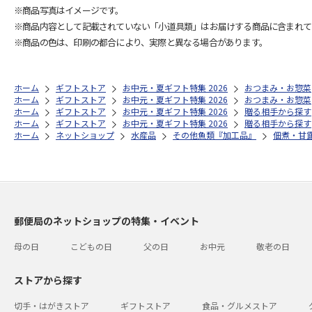
※商品写真はイメージです。
※商品内容として記載されていない「小道具類」はお届けする商品に含まれて
※商品の色は、印刷の都合により、実際と異なる場合があります。
ホーム
ギフトストア
お中元・夏ギフト特集 2026
おつまみ・お惣菜
ホーム
ギフトストア
お中元・夏ギフト特集 2026
おつまみ・お惣菜
ホーム
ギフトストア
お中元・夏ギフト特集 2026
贈る相手から探す
ホーム
ギフトストア
お中元・夏ギフト特集 2026
贈る相手から探す
ホーム
ネットショップ
水産品
その他魚類『加工品』
佃煮・甘
郵便局のネットショップの特集・イベント
母の日
こどもの日
父の日
お中元
敬老の日
ストアから探す
切手・はがきストア
ギフトストア
食品・グルメストア