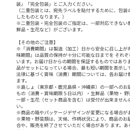
装」「完全包装」とご入力ください。
（二重包装とは、宛先ラベルを貼付するために、包装
したものとなります。）
※二重包装・完全包装のご指定は、一部対応できない
鮮品・生花など）がございます。
【その他のご注意】
※「消費期間」は製造（加工）日から安全に召し上が
味期間」は品質の保持が十分に可能な日までを それぞ
います。お届け日からの期間を保証するものではありま
品がセットになっている場合、最も短い期間を表示して
法律に基づく賞味（消費）期間については、各お届け
ます。
※島しょ（東京都・鹿児島県・沖縄県）の一部へのお
もの（消費・賞味期限５日以内）・生鮮品（果物・ 野
一部・生花（セット商品を含む）は受付が出来ません
い。
※商品の箱やパッケージデザインが変更になる場合が
※果物・野菜類は、天候、作柄状況により、商品のお
合や、販売を終了させていただく場合があり ます。あ