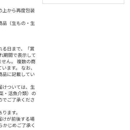
の上から再度包装
商品（生もの・生
れる日まで、「賞
れ期間で表示して
せん。 複数の商
います。 なお、
商品に記載してい
届けついては、生
菜・活魚介類）の
のでご了承くださ
あります。
届けが前後する場
らかじめご了承く