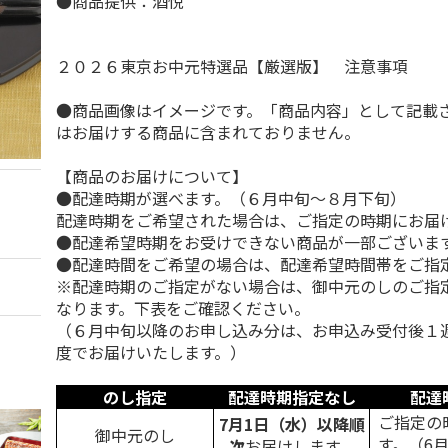
●商品提供：酒悦
２０２６東京お中元特選品【厳選版】 注意事項
●商品画像はイメージです。「商品内容」として記載
はお届けする商品に含まれておりません。
【商品のお届けについて】
●配達時期が選べます。（６月中旬～８月下旬）
配達時期をご希望された場合は、ご指定の時期にお届
●配達希望時期をお受けできない商品が一部ございま
●配達時間をご希望の場合は、配達希望時間帯をご指
※配達時期のご指定がない場合は、御中元のしのご指
なります。下表をご確認ください。
（６月中旬以降のお申し込み分は、お申込み受付後１
度でお届けいたします。）
のし指定
配達時期指定なし
配達
ご指定の
7月1日（水）以降順
御中元のし
す。（6
次
お届けします。