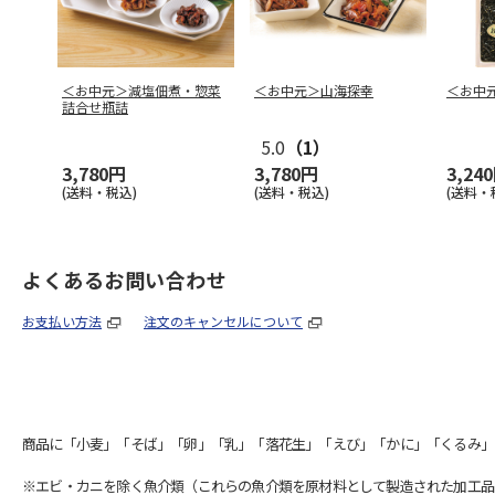
＜お中元＞減塩佃煮・惣菜
＜お中元＞山海探幸
＜お中
詰合せ瓶詰
5.0
（1）
3,780円
3,780円
3,24
(送料・税込)
(送料・税込)
(送料・
よくあるお問い合わせ
お支払い方法
注文のキャンセルについて
商品に「小麦」「そば」「卵」「乳」「落花生」「えび」「かに」「くるみ」
※エビ・カニを除く魚介類（これらの魚介類を原材料として製造された加工品