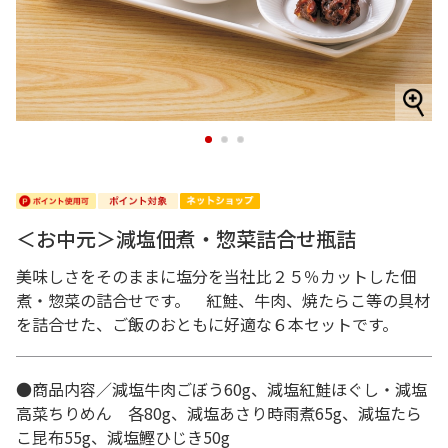
1
2
3
＜お中元＞減塩佃煮・惣菜詰合せ瓶詰
美味しさをそのままに塩分を当社比２５％カットした佃
煮・惣菜の詰合せです。 紅鮭、牛肉、焼たらこ等の具材
を詰合せた、ご飯のおともに好適な６本セットです。
●商品内容／減塩牛肉ごぼう60g、減塩紅鮭ほぐし・減塩
高菜ちりめん 各80g、減塩あさり時雨煮65g、減塩たら
こ昆布55g、減塩鰹ひじき50g