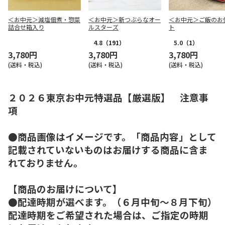
＜お中元＞減塩佃煮・惣菜
＜お中元＞新つぶらなオー
＜お中元＞ご飯のお
詰合せ箱入り
ルスターズ
ト
4.8
（191）
5.0
（1）
3,780円
3,780円
3,780円
(送料・税込)
(送料・税込)
(送料・税込)
２０２６東京お中元特選品【厳選版】 注意事
項
●商品画像はイメージです。「商品内容」として
記載されていないものはお届けする商品に含ま
れておりません。
【商品のお届けについて】
●配達時期が選べます。（６月中旬～８月下旬）
配達時期をご希望された場合は、ご指定の時期