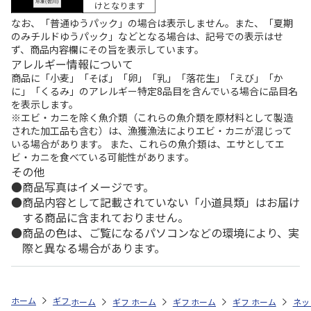
けとなります
なお、「普通ゆうパック」の場合は表示しません。また、「夏期
のみチルドゆうパック」などとなる場合は、記号での表示はせ
ず、商品内容欄にその旨を表示しています。
アレルギー情報について
商品に「小麦」「そば」「卵」「乳」「落花生」「えび」「か
に」「くるみ」のアレルギー特定8品目を含んでいる場合に品目名
を表示します。
※エビ・カニを除く魚介類（これらの魚介類を原材料として製造
された加工品も含む）は、漁獲漁法によりエビ・カニが混じって
いる場合があります。 また、これらの魚介類は、エサとしてエ
ビ・カニを食べている可能性があります。
その他
商品写真はイメージです。
商品内容として記載されていない「小道具類」はお届け
する商品に含まれておりません。
商品の色は、ご覧になるパソコンなどの環境により、実
際と異なる場合があります。
ホーム
ギフトストア
お中元・夏ギフト特集 2026
おつまみ・お惣菜
ホーム
ギフトストア
ホーム
ギフトストア
お中元・夏ギフト特集 2026
ホーム
ギフトストア
お中元・夏ギフト特集
ホーム
ネッ
お
お