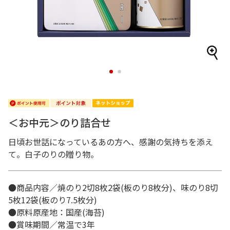
1
2
＜お中元＞のり詰合せ
日頃お世話になっているあの方へ、感謝の気持ちを添え
て。白子のりの贈り物。
●商品内容／焼のり2切8枚2袋(板のり8枚分)、味のり8切
5枚12袋(板のり7.5枚分)
●原料原産地：国産(海苔)
●賞味期間／常温で3年