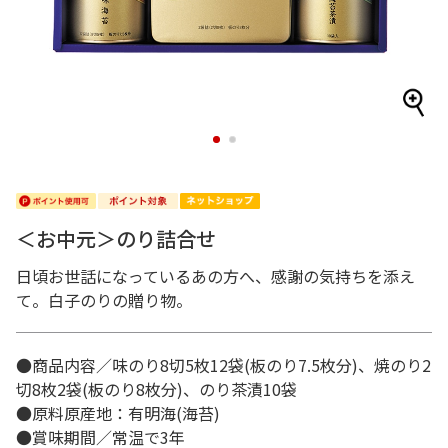
1
2
＜お中元＞のり詰合せ
日頃お世話になっているあの方へ、感謝の気持ちを添え
て。白子のりの贈り物。
●商品内容／味のり8切5枚12袋(板のり7.5枚分)、焼のり2
切8枚2袋(板のり8枚分)、のり茶漬10袋
●原料原産地：有明海(海苔)
●賞味期間／常温で3年