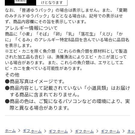
けとなります
なお、「普通ゆうパック」の場合は表示しません。また、「夏期
のみチルドゆうパック」などとなる場合は、記号での表示はせ
ず、商品内容欄にその旨を表示しています。
アレルギー情報について
商品に「小麦」「そば」「卵」「乳」「落花生」「えび」「か
に」「くるみ」のアレルギー特定8品目を含んでいる場合に品目名
を表示します。
※エビ・カニを除く魚介類（これらの魚介類を原材料として製造
された加工品も含む）は、漁獲漁法によりエビ・カニが混じって
いる場合があります。 また、これらの魚介類は、エサとしてエ
ビ・カニを食べている可能性があります。
その他
商品写真はイメージです。
商品内容として記載されていない「小道具類」はお届け
する商品に含まれておりません。
商品の色は、ご覧になるパソコンなどの環境により、実
際と異なる場合があります。
ホーム
ギフトストア
お中元・夏ギフト特集 2026
おつまみ・お惣菜
ホーム
ギフトストア
ホーム
ギフトストア
お中元・夏ギフト特集 2026
ホーム
ギフトストア
お中元・夏ギフト特集
ホーム
ネッ
お
お