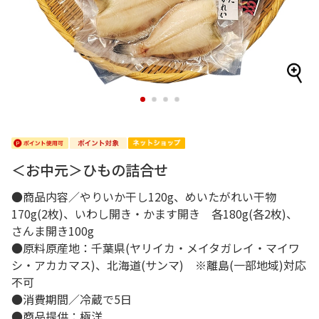
1
2
3
4
＜お中元＞ひもの詰合せ
●商品内容／やりいか干し120g、めいたがれい干物
170g(2枚)、いわし開き・かます開き 各180g(各2枚)、
さんま開き100g
●原料原産地：千葉県(ヤリイカ・メイタガレイ・マイワ
シ・アカカマス)、北海道(サンマ) ※離島(一部地域)対応
不可
●消費期間／冷蔵で5日
●商品提供：極洋