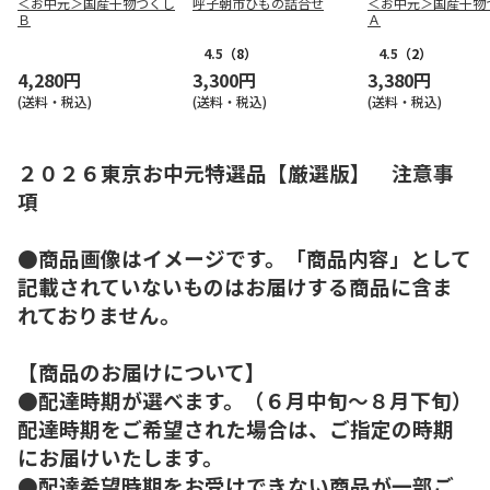
＜お中元＞国産干物づくし
呼子朝市ひもの詰合せ
＜お中元＞国産干物
Ｂ
Ａ
4.5
（8）
4.5
（2）
4,280円
3,300円
3,380円
(送料・税込)
(送料・税込)
(送料・税込)
２０２６東京お中元特選品【厳選版】 注意事
項
●商品画像はイメージです。「商品内容」として
記載されていないものはお届けする商品に含ま
れておりません。
【商品のお届けについて】
●配達時期が選べます。（６月中旬～８月下旬）
配達時期をご希望された場合は、ご指定の時期
にお届けいたします。
●配達希望時期をお受けできない商品が一部ご