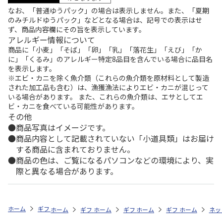
なお、「普通ゆうパック」の場合は表示しません。また、「夏期
のみチルドゆうパック」などとなる場合は、記号での表示はせ
ず、商品内容欄にその旨を表示しています。
アレルギー情報について
商品に「小麦」「そば」「卵」「乳」「落花生」「えび」「か
に」「くるみ」のアレルギー特定8品目を含んでいる場合に品目名
を表示します。
※エビ・カニを除く魚介類（これらの魚介類を原材料として製造
された加工品も含む）は、漁獲漁法によりエビ・カニが混じって
いる場合があります。 また、これらの魚介類は、エサとしてエ
ビ・カニを食べている可能性があります。
その他
商品写真はイメージです。
商品内容として記載されていない「小道具類」はお届け
する商品に含まれておりません。
商品の色は、ご覧になるパソコンなどの環境により、実
際と異なる場合があります。
ホーム
ギフトストア
お中元・夏ギフト特集 2026
うなぎ・魚・海鮮
ホーム
ギフトストア
ホーム
ギフトストア
お中元・夏ギフト特集 2026
ホーム
ギフトストア
お中元・夏ギフト特集
ホーム
ネッ
お
う