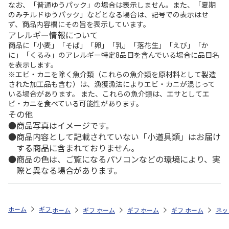
なお、「普通ゆうパック」の場合は表示しません。また、「夏期
のみチルドゆうパック」などとなる場合は、記号での表示はせ
ず、商品内容欄にその旨を表示しています。
アレルギー情報について
商品に「小麦」「そば」「卵」「乳」「落花生」「えび」「か
に」「くるみ」のアレルギー特定8品目を含んでいる場合に品目名
を表示します。
※エビ・カニを除く魚介類（これらの魚介類を原材料として製造
された加工品も含む）は、漁獲漁法によりエビ・カニが混じって
いる場合があります。 また、これらの魚介類は、エサとしてエ
ビ・カニを食べている可能性があります。
その他
商品写真はイメージです。
商品内容として記載されていない「小道具類」はお届け
する商品に含まれておりません。
商品の色は、ご覧になるパソコンなどの環境により、実
際と異なる場合があります。
ホーム
ギフトストア
お中元・夏ギフト特集 2026
お菓子・スイーツ
ホーム
ギフトストア
ホーム
ギフトストア
お中元・夏ギフト特集 2026
ホーム
ギフトストア
お中元・夏ギフト特集
ホーム
ネッ
お
お