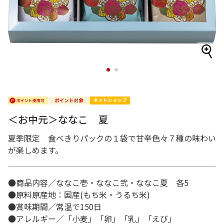
1
2
＜お中元＞ななこ 夏
夏季限定 食べきりパックの１袋で甘辛色々７種の味わい
が楽しめます。
●商品内容／ななこ壱・ななこ弐・ななこ夏 各5
●原料原産地：国産(もち米・うるち米)
●賞味期間／常温で150日
●アレルギー／「小麦」「卵」「乳」「えび」