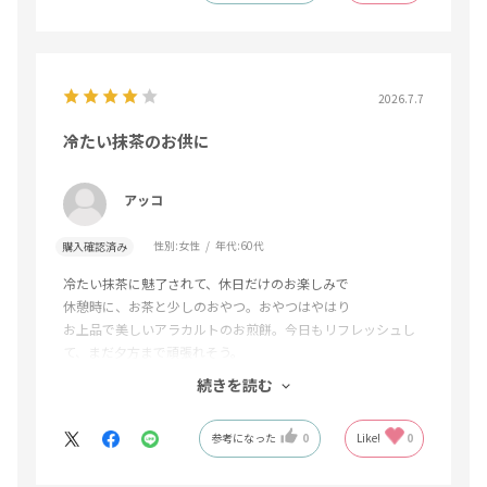
2026.7.7
冷たい抹茶のお供に
アッコ
性別:
女性
年代:
60代
購入確認済み
冷たい抹茶に魅了されて、休日だけのお楽しみで
休憩時に、お茶と少しのおやつ。おやつはやはり
お上品で美しいアラカルトのお煎餅。今日もリフレッシュし
て、まだ夕方まで頑張れそう。
主人は家庭菜園に、私は週末の作り置きの準備へと、もう一
続きを読む
踏ん張り。
参考になった
0
Like!
0