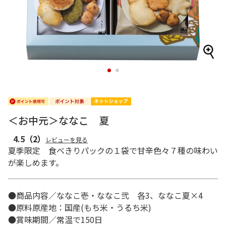
1
2
＜お中元＞ななこ 夏
4.5
（2）
レビューを見る
夏季限定 食べきりパックの１袋で甘辛色々７種の味わい
が楽しめます。
●商品内容／ななこ壱・ななこ弐 各3、ななこ夏×4
●原料原産地：国産(もち米・うるち米)
●賞味期間／常温で150日