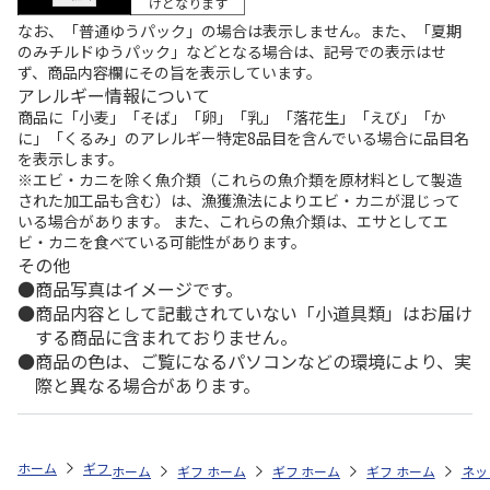
けとなります
なお、「普通ゆうパック」の場合は表示しません。また、「夏期
のみチルドゆうパック」などとなる場合は、記号での表示はせ
ず、商品内容欄にその旨を表示しています。
アレルギー情報について
商品に「小麦」「そば」「卵」「乳」「落花生」「えび」「か
に」「くるみ」のアレルギー特定8品目を含んでいる場合に品目名
を表示します。
※エビ・カニを除く魚介類（これらの魚介類を原材料として製造
された加工品も含む）は、漁獲漁法によりエビ・カニが混じって
いる場合があります。 また、これらの魚介類は、エサとしてエ
ビ・カニを食べている可能性があります。
その他
商品写真はイメージです。
商品内容として記載されていない「小道具類」はお届け
する商品に含まれておりません。
商品の色は、ご覧になるパソコンなどの環境により、実
際と異なる場合があります。
ホーム
ギフトストア
お中元・夏ギフト特集 2026
お菓子・スイーツ
ホーム
ギフトストア
ホーム
ギフトストア
お中元・夏ギフト特集 2026
ホーム
ギフトストア
お中元・夏ギフト特集
ホーム
ネッ
お
お