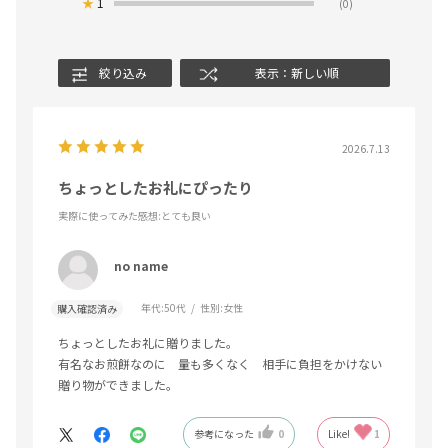
★
1
(0)
絞り込み
表示：新しい順
2026.7.13
ちょっとしたお礼にぴったり
実際に使ってみた感想
:とても良い
no name
年代:
50代
性別:
女性
購入確認済み
ちょっとしたお礼に贈りました。
有名なお煎餅なのに 量も多くなく 相手に負担をかけない
贈り物ができました。
参考になった
0
Like!
1