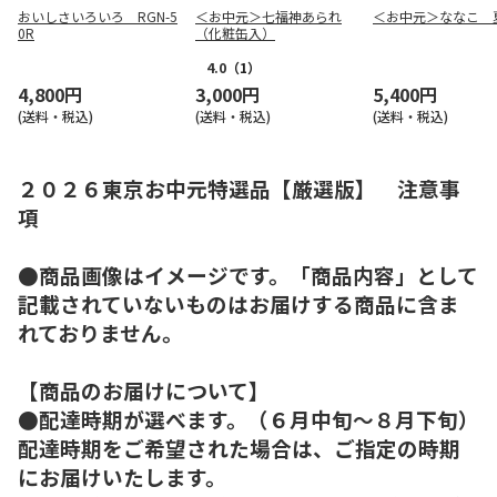
おいしさいろいろ RGN-5
＜お中元＞七福神あられ
＜お中元＞ななこ 
0R
（化粧缶入）
4.0
（1）
4,800円
3,000円
5,400円
(送料・税込)
(送料・税込)
(送料・税込)
２０２６東京お中元特選品【厳選版】 注意事
項
●商品画像はイメージです。「商品内容」として
記載されていないものはお届けする商品に含ま
れておりません。
【商品のお届けについて】
●配達時期が選べます。（６月中旬～８月下旬）
配達時期をご希望された場合は、ご指定の時期
にお届けいたします。