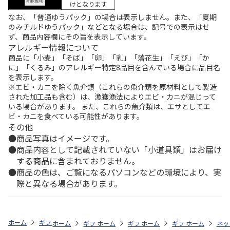
けとなります
なお、「普通ゆうパック」の場合は表示しません。また、「夏期
のみチルドゆうパック」などとなる場合は、記号での表示はせ
ず、商品内容欄にその旨を表示しています。
アレルギー情報について
商品に「小麦」「そば」「卵」「乳」「落花生」「えび」「か
に」「くるみ」のアレルギー特定8品目を含んでいる場合に品目名
を表示します。
※エビ・カニを除く魚介類（これらの魚介類を原材料として製造
された加工品も含む）は、漁獲漁法によりエビ・カニが混じって
いる場合があります。 また、これらの魚介類は、エサとしてエ
ビ・カニを食べている可能性があります。
その他
商品写真はイメージです。
商品内容として記載されていない「小道具類」はお届け
する商品に含まれておりません。
商品の色は、ご覧になるパソコンなどの環境により、実
際と異なる場合があります。
ホーム
ギフトストア
お中元・夏ギフト特集 2026
お菓子・スイーツ
ホーム
ギフトストア
ホーム
ギフトストア
お中元・夏ギフト特集 2026
ホーム
ギフトストア
お中元・夏ギフト特集
ホーム
ネッ
お
お