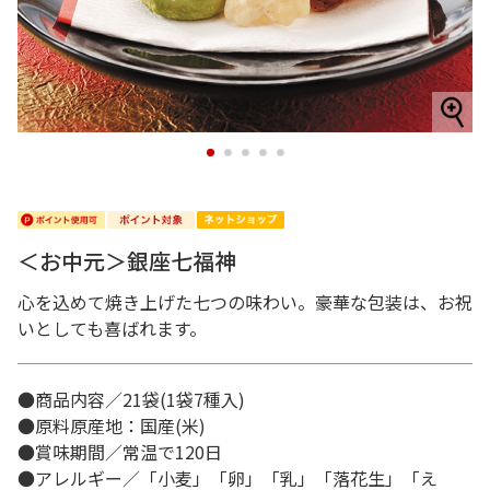
1
2
3
4
5
＜お中元＞銀座七福神
心を込めて焼き上げた七つの味わい。豪華な包装は、お祝
いとしても喜ばれます。
●商品内容／21袋(1袋7種入)
●原料原産地：国産(米)
●賞味期間／常温で120日
●アレルギー／「小麦」「卵」「乳」「落花生」「え