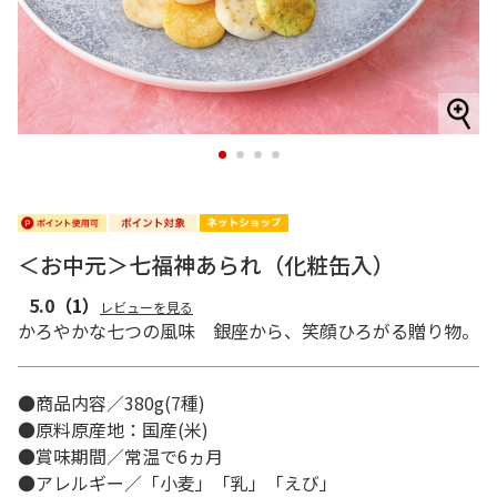
1
2
3
4
＜お中元＞七福神あられ（化粧缶入）
5.0
（1）
レビューを見る
かろやかな七つの風味 銀座から、笑顔ひろがる贈り物。
●商品内容／380g(7種)
●原料原産地：国産(米)
●賞味期間／常温で6ヵ月
●アレルギー／「小麦」「乳」「えび」