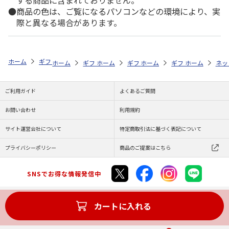
する商品に含まれておりません。
商品の色は、ご覧になるパソコンなどの環境により、実
際と異なる場合があります。
ホーム
ギフトストア
お中元・夏ギフト特集 2026
お菓子・スイーツ
ホーム
ギフトストア
ホーム
ギフトストア
お中元・夏ギフト特集 2026
ホーム
ギフトストア
お中元・夏ギフト特集
ホーム
ネッ
お
お
ご利用ガイド
よくあるご質問
お問い合わせ
利用規約
サイト運営会社について
特定商取引法に基づく表記について
プライバシーポリシー
商品のご提案はこちら
SNSでお得な情報発信中
カートに入れる
Copyright (C) JAPAN POST Co.,Ltd. All Rights Reserved.