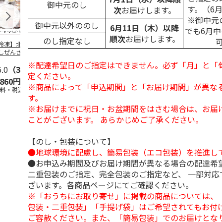
御中元のし
す。（6
次
お届けします。
※御中元
御中元以外ののし
6月11日（木）以降
でも6月
順次
お届けします。
のし指定なし
冷凍】北海道 冷
＜お中元＞東京あん
＜お中元＞江戸日本
＜お中元＞
しぜんざい 3種6
バターパンケーキ６
橋よもぎ草餅１６個
夏
セット
個入
入
※配達希望日のご指定はできません。必ず「月」と「
5.0
（3）
4.0
（1）
4.0
（1）
定ください。
,860円
2,300円
2,000円
3,240円
※商品によって「申込期間」と「お届け期間」が異な
送料・税込)
(送料・税込)
(送料・税込)
(送料・税込)
す。
※お届けまでに祝日・お盆期間をはさむ場合は、お届
ことがございます。 あらかじめご了承ください。
【のし・包装について】
●地球環境に配慮し、簡易包装（エコ包装）を推進し
●お申込み期間及びお届け期間が異なる場合の配達希
二重包装のご指定、完全包装のご指定など、 一部対応
ざいます。各商品ページにてご確認ください。
※「おうちにお取り寄せ」に掲載の商品については、
包装・二重包装」「手提げ袋」はご希望されてもお付け
ご容赦ください。また、「簡易包装」でのお届けとな