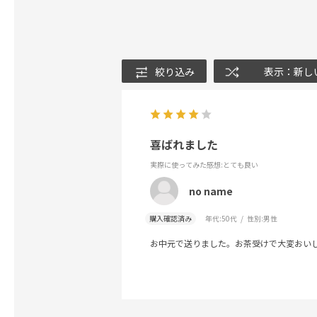
絞り込み
表示：新し
喜ばれました
実際に使ってみた感想
:とても良い
no name
購入確認済み
年代:
50代
性別:
男性
お中元で送りました。お茶受けで大変おい