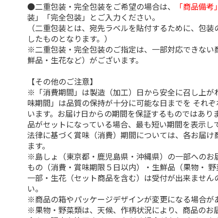
●二重包装・完全包装をご希望の場合は、
「商品備考
装」「完全包装」とご入力ください。
（二重包装とは、宛先ラベルを貼付するために、包装
したものとなります。）
※二重包装・完全包装のご指定は、一部対応できない
鮮品・生花など）がございます。
【その他のご注意】
※「消費期間」は製造（加工）日から安全に召し上が
味期間」は品質の保持が十分に可能な日までを それぞ
います。お届け日からの期間を保証するものではありま
品がセットになっている場合、最も短い期間を表示して
法律に基づく賞味（消費）期間については、各お届け
ます。
※島しょ（東京都・鹿児島県・沖縄県）の一部へのお
もの（消費・賞味期限５日以内）・生鮮品（果物・ 野
一部・生花（セット商品を含む）は受付が出来ません
い。
※商品の箱やパッケージデザインが変更になる場合が
※果物・野菜類は、天候、作柄状況により、商品のお