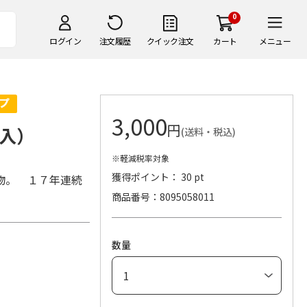
0
ログイン
注文履歴
クイック注文
カート
メニュー
3,000
円
入）
(送料・税込)
※軽減税率対象
獲得ポイント： 30 pt
物。 １７年連続
商品番号
8095058011
数量