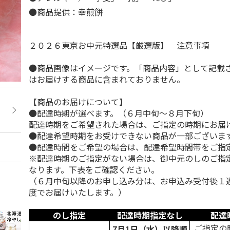
●商品提供：幸煎餅
２０２６東京お中元特選品【厳選版】 注意事項
●商品画像はイメージです。「商品内容」として記載
はお届けする商品に含まれておりません。
【商品のお届けについて】
●配達時期が選べます。（６月中旬～８月下旬）
配達時期をご希望された場合は、ご指定の時期にお届
●配達希望時期をお受けできない商品が一部ございま
●配達時間をご希望の場合は、配達希望時間帯をご指
※配達時期のご指定がない場合は、御中元のしのご指
なります。下表をご確認ください。
（６月中旬以降のお申し込み分は、お申込み受付後１
度でお届けいたします。）
のし指定
配達時期指定なし
配達
ご指定の
7月1日（水）以降順