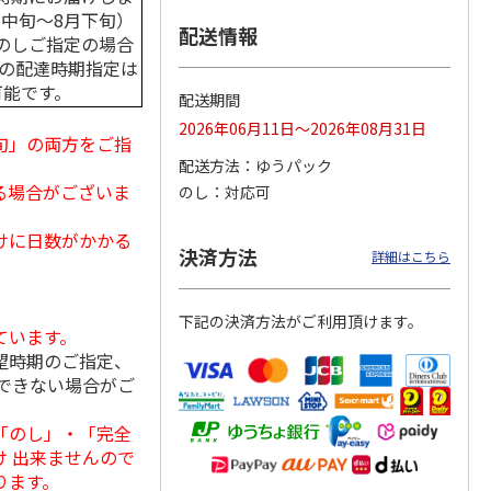
月中旬～8月下旬）
配送情報
のしご指定の場合
中の配達時期指定は
可能です。
ななこ
＜お中元＞ななこ
金澤小町 KMC-15Ｒ
＜お中元＞洋風おこ
配送期間
夏
しチュララ
2026年06月11日～2026年08月31日
旬」の両方をご指
4.5
（2）
4.8
（4）
5.0
（4）
配送方法
ゆうパック
2,160円
2,380円
3,300円
る場合がございま
のし
対応可
(送料・税込)
(送料・税込)
(送料・税込)
けに日数がかかる
決済方法
詳細はこちら
下記の決済方法がご利用頂けます。
ています。
望時期のご指定、
できない場合がご
「のし」・「完全
 出来ませんので
ります。