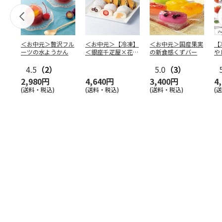
＜お中元＞贅沢フル
＜お中元＞【冷凍】
＜お中元＞国産果実
【
ーツの水ようかん
＜銀座千疋屋×花園
の新食感くずバー
や
万頭＞フルーツ大福
本
4.5
（2）
＆ど
…
5.0
（3）
2,980円
4,640円
3,400円
4
(送料・税込)
(送料・税込)
(送料・税込)
(