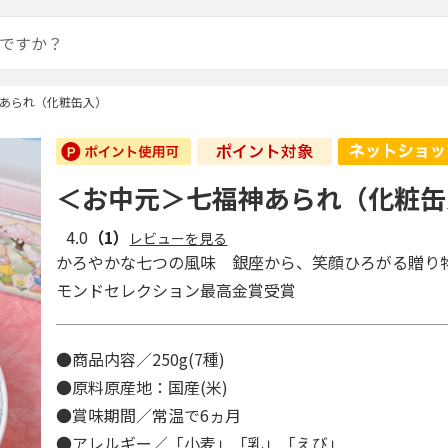
あられ（化粧缶入）
＜お中元＞七福神あられ（化粧缶
4.0
（1）
レビューを見る
かろやかな七つの風味 銀座から、笑顔ひろがる贈り
モンドセレクション最高金賞受賞
●商品内容／250g(7種)
●原料原産地：国産(米)
●賞味期間／常温で6ヵ月
●アレルギー／「小麦」「乳」「えび」