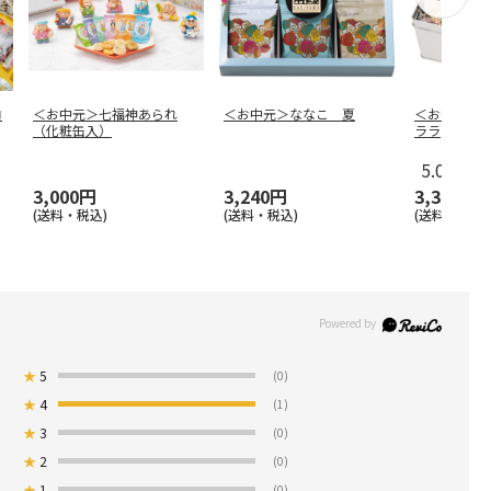
ロ
＜お中元＞七福神あられ
＜お中元＞ななこ 夏
＜お中元＞
（化粧缶入）
ララ
5.0
（4）
3,000円
3,240円
3,300円
(送料・税込)
(送料・税込)
(送料・税込)
★
5
(0)
★
4
(1)
★
3
(0)
★
2
(0)
★
1
(0)