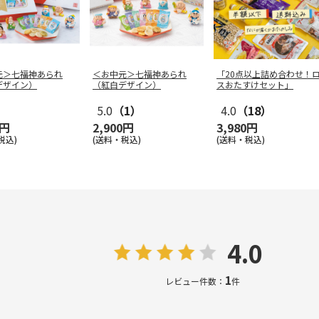
元＞七福神あられ
＜お中元＞七福神あられ
「20点以上詰め合わせ！
デザイン）
（紅白デザイン）
スおたすけセット」
5.0
（1）
4.0
（18）
0円
2,900円
3,980円
税込)
(送料・税込)
(送料・税込)
4.0
1
レビュー件数：
件