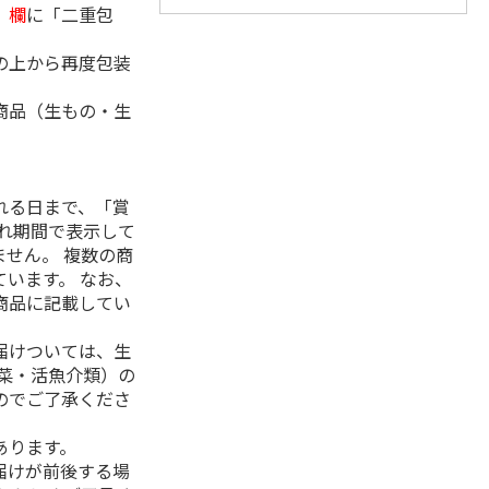
」欄
に「二重包
の上から再度包装
商品（生もの・生
れる日まで、「賞
れ期間で表示して
せん。 複数の商
います。 なお、
商品に記載してい
届けついては、生
菜・活魚介類）の
のでご了承くださ
あります。
届けが前後する場