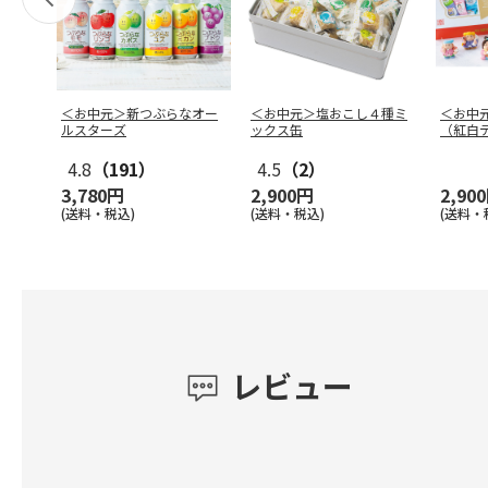
＜お中元＞新つぶらなオー
＜お中元＞塩おこし４種ミ
＜お中
ルスターズ
ックス缶
（紅白
4.8
（191）
4.5
（2）
3,780円
2,900円
2,90
(送料・税込)
(送料・税込)
(送料・
レビュー