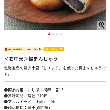
1
2
3
4
＜お中元＞揚まんじゅう
北海道産の希少小豆「しゅまり」を使った揚まんじゅうで
す。
●商品内容／こし餡・胡麻 各15
●賞味期間／常温で10日
●アレルギー／「小麦」「乳」
●商品提供：豊里(御門屋)