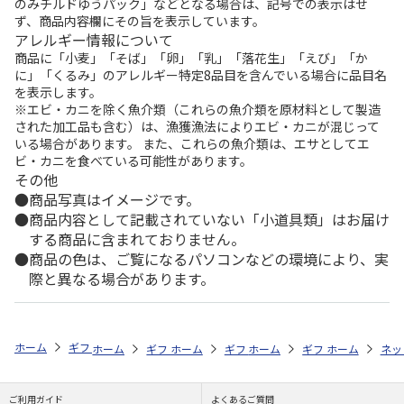
のみチルドゆうパック」などとなる場合は、記号での表示はせ
ず、商品内容欄にその旨を表示しています。
アレルギー情報について
商品に「小麦」「そば」「卵」「乳」「落花生」「えび」「か
に」「くるみ」のアレルギー特定8品目を含んでいる場合に品目名
を表示します。
※エビ・カニを除く魚介類（これらの魚介類を原材料として製造
された加工品も含む）は、漁獲漁法によりエビ・カニが混じって
いる場合があります。 また、これらの魚介類は、エサとしてエ
ビ・カニを食べている可能性があります。
その他
商品写真はイメージです。
商品内容として記載されていない「小道具類」はお届け
する商品に含まれておりません。
商品の色は、ご覧になるパソコンなどの環境により、実
際と異なる場合があります。
ホーム
ギフトストア
お中元・夏ギフト特集 2026
お菓子・スイーツ
ホーム
ギフトストア
ホーム
ギフトストア
お中元・夏ギフト特集 2026
ホーム
ギフトストア
お中元・夏ギフト特集
ホーム
ネッ
お
お
ご利用ガイド
よくあるご質問