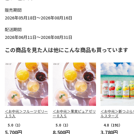
販売期間
2026年05月18日～2026年08月16日
配送期間
2026年06月11日～2026年08月31日
この商品を見た人は他にこんな商品も買っています
＜お中元＞フルーツゼリー
＜お中元＞果実ピュアゼリ
＜お中元＞新つぶら
１５入
ー８入Ｓ
ルスターズ
5.0
（1）
5.0
（1）
4.8
（191）
5,700円
8,500円
3,780円