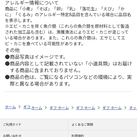
アレルギー情報について
商品に「小麦」「そば」「卵」「乳」「落花生」「えび」「か
に」「くるみ」のアレルギー特定8品目を含んでいる場合に品目名
を表示します。
※エビ・カニを除く魚介類（これらの魚介類を原材料として製造
された加工品も含む）は、漁獲漁法によりエビ・カニが混じって
いる場合があります。 また、これらの魚介類は、エサとしてエ
ビ・カニを食べている可能性があります。
その他
商品写真はイメージです。
商品内容として記載されていない「小道具類」はお届け
する商品に含まれておりません。
商品の色は、ご覧になるパソコンなどの環境により、実
際と異なる場合があります。
ホーム
ギフトストア
お中元・夏ギフト特集 2026
お菓子・スイーツ
ホーム
ギフトストア
ホーム
ギフトストア
お中元・夏ギフト特集 2026
ホーム
ギフトストア
お中元・夏ギフト特集
ホーム
ネッ
お
お
ご利用ガイド
よくあるご質問
お問い合わせ
利用規約