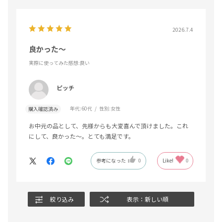
2026.7.4
良かった〜
実際に使ってみた感想
:良い
ピッチ
年代:
60代
性別:
女性
購入確認済み
お中元の品として、先様からも大変喜んで頂けました。これ
にして、良かった〜。とても満足です。
参考になった
0
Like!
0
絞り込み
表示：新しい順