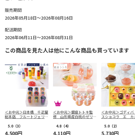
販売期間
2026年05月18日～2026年08月16日
配送期間
2026年06月11日～2026年08月31日
この商品を見た人は他にこんな商品も買っています
＜お中元＞日本橋 千疋屋
＜お中元＞銀座トトキ監
＜お中元＞ゴディバ
総本店 フルートジェリ
修 山形県産白桃のゼリー
スショコラ エ カ
ー ９個入（東日本版）
（東日本版）
ルーツジュレ（東日
5.0
（3）
4.8
（4）
5.0
（2）
4,500円
4,110円
5,730円