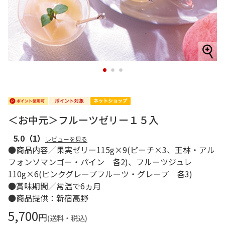
1
2
3
＜お中元＞フルーツゼリー１５入
5.0
（1）
レビューを見る
●商品内容／果実ゼリー115g×9(ピーチ×3、王林・アル
フォンソマンゴー・パイン 各2)、フルーツジュレ
110g×6(ピンクグレープフルーツ・グレープ 各3)
●賞味期間／常温で6ヵ月
●商品提供：新宿高野
5,700
円
(送料・税込)