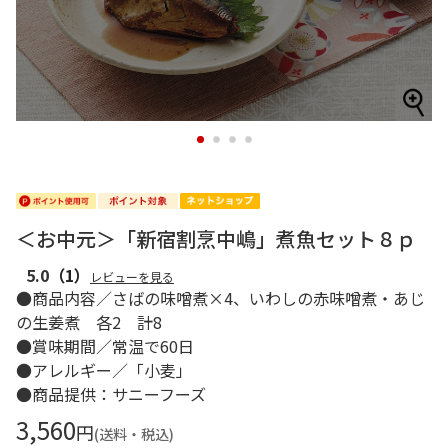
1
2
3
4
＜お中元＞「新宿割烹中嶋」煮魚セット８ｐ
5.0
（1）
レビューを見る
●商品内容／さばの味噌煮×4、いわしの赤味噌煮・あじ
の生姜煮 各2 計8
●賞味期間／常温で60日
●アレルギー／「小麦」
●商品提供：サニーフーズ
3,560
円
(送料・税込)