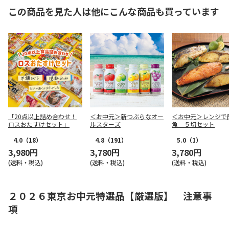
この商品を見た人は他にこんな商品も買っています
「20点以上詰め合わせ！
＜お中元＞新つぶらなオー
＜お中元＞レンジで
ロスおたすけセット」
ルスターズ
魚 ５切セット
4.0
（18）
4.8
（191）
5.0
（1）
3,980円
3,780円
3,780円
(送料・税込)
(送料・税込)
(送料・税込)
２０２６東京お中元特選品【厳選版】 注意事
項