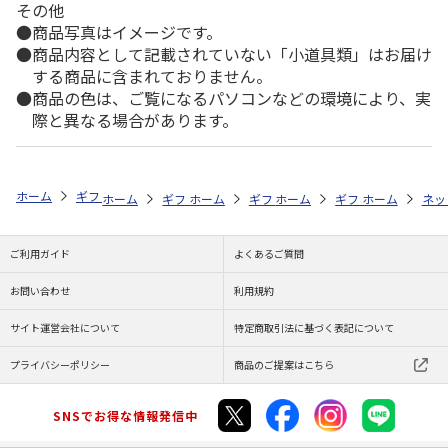
その他
商品写真はイメージです。
商品内容として記載されていない「小道具類」はお届け
する商品に含まれておりません。
商品の色は、ご覧になるパソコンなどの環境により、実
際と異なる場合があります。
ホーム
ギフトストア
お中元・夏ギフト特集 2026
うなぎ・魚・海鮮
ホーム
ギフトストア
ホーム
ギフトストア
お中元・夏ギフト特集 2026
ホーム
ギフトストア
お中元・夏ギフト特集
ホーム
ネッ
お
う
ご利用ガイド
よくあるご質問
お問い合わせ
利用規約
サイト運営会社について
特定商取引法に基づく表記について
プライバシーポリシー
商品のご提案はこちら
SNSでお得な情報発信中