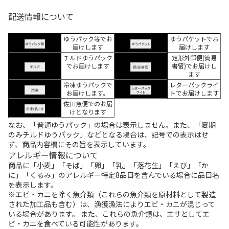
配送情報について
ゆうパック等でお
ゆうパケットでお
届けします
届けします
チルドゆうパック
定形外郵便(簡易
でお届けします
書留)でお届けし
ます
冷凍ゆうパックで
レターパックライ
お届けします。
トでお届けします
佐川急便でのお届
けとなります
なお、「普通ゆうパック」の場合は表示しません。また、「夏期
のみチルドゆうパック」などとなる場合は、記号での表示はせ
ず、商品内容欄にその旨を表示しています。
アレルギー情報について
商品に「小麦」「そば」「卵」「乳」「落花生」「えび」「か
に」「くるみ」のアレルギー特定8品目を含んでいる場合に品目名
を表示します。
※エビ・カニを除く魚介類（これらの魚介類を原材料として製造
された加工品も含む）は、漁獲漁法によりエビ・カニが混じって
いる場合があります。 また、これらの魚介類は、エサとしてエ
ビ・カニを食べている可能性があります。