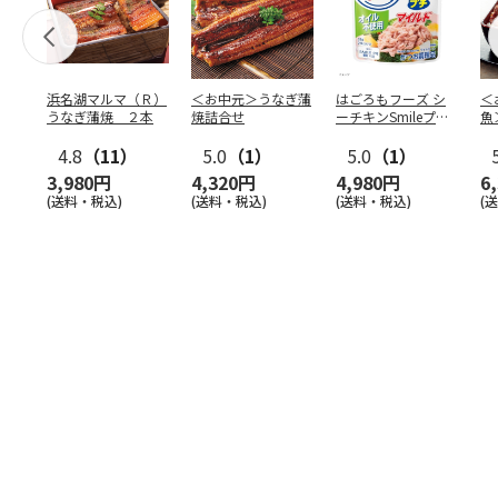
浜名湖マルマ（Ｒ）
＜お中元＞うなぎ蒲
はごろもフーズ シ
＜
うなぎ蒲焼 ２本
焼詰合せ
ーチキンSmileプチ
魚
オイル不使用25
…
焼
4.8
（11）
5.0
（1）
5.0
（1）
3,980円
4,320円
4,980円
6
(送料・税込)
(送料・税込)
(送料・税込)
(