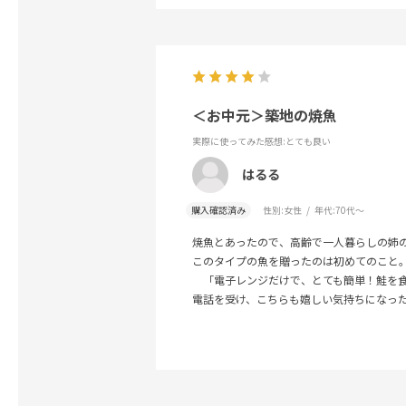
＜お中元＞築地の焼魚
実際に使ってみた感想
:とても良い
はるる
購入確認済み
性別:
女性
年代:
70代～
焼魚とあったので、高齢で一人暮らしの姉
このタイプの魚を贈ったのは初めてのこと
「電子レンジだけで、とても簡単！鮭を食
電話を受け、こちらも嬉しい気持ちになっ