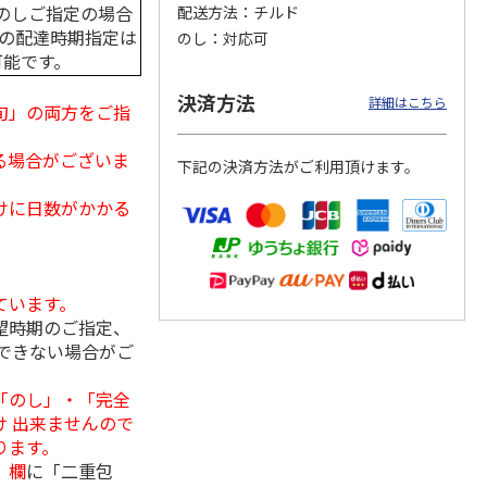
のしご指定の場合
配送方法
チルド
中の配達時期指定は
のし
対応可
可能です。
ンジで
呼子朝市ひもの詰合
＜お中元＞函館味く
＜お中元＞愛知三河
決済方法
詳細はこちら
旬」の両方をご指
切セッ
せ
らべ
産 うなぎ蒲焼ギフ
ト
4.5
（8）
5.0
（1）
5.0
（1）
る場合がございま
下記の決済方法がご利用頂けます。
3,300円
2,800円
5,800円
(送料・税込)
(送料・税込)
(送料・税込)
けに日数がかかる
ています。
望時期のご指定、
できない場合がご
「のし」・「完全
 出来ませんので
ります。
」欄
に「二重包