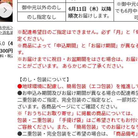
※御中元
御中元以外ののし
6月11日（木）以降
でも6月
順次
お届けします。
のし指定なし
お中元＞＜大和養
＜お中元＞うなぎ蒲
＜お中元＞＜大和養
＜お中元＞レ
※配達希望日のご指定はできません。必ず「月」と「
＞浜名湖うなぎ蒲
焼詰合せ
魚＞浜名湖うなぎ蒲
簡単焼魚 ５
２本
焼４本
ト
定ください。
5.0
（4）
5.0
（1）
5.0
（1）
※商品によって「申込期間」と「お届け期間」が異な
,300円
5,400円
11,800円
3,780円
す。
送料・税込)
(送料・税込)
(送料・税込)
(送料・税込)
※お届けまでに祝日・お盆期間をはさむ場合は、お届
ことがございます。 あらかじめご了承ください。
【のし・包装について】
●地球環境に配慮し、簡易包装（エコ包装）を推進し
●お申込み期間及びお届け期間が異なる場合の配達希
二重包装のご指定、完全包装のご指定など、 一部対応
ざいます。各商品ページにてご確認ください。
※「おうちにお取り寄せ」に掲載の商品については、
包装・二重包装」「手提げ袋」はご希望されてもお付け
ご容赦ください。また、「簡易包装」でのお届けとな
●二重包装・完全包装をご希望の場合は、
「商品備考