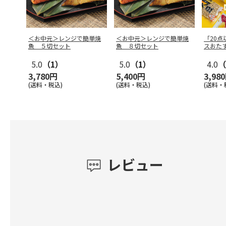
＜お中元＞レンジで簡単焼
＜お中元＞レンジで簡単焼
「20
魚 ５切セット
魚 ８切セット
スおた
5.0
（1）
5.0
（1）
4.0
（
3,780円
5,400円
3,98
(送料・税込)
(送料・税込)
(送料・
レビュー