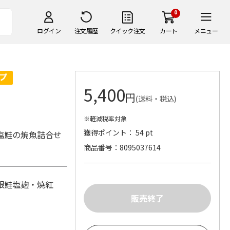
0
ログイン
注文履歴
クイック注文
カート
メニュー
5,400
円
(送料・税込)
※軽減税率対象
獲得ポイント： 54 pt
塩鮭の焼魚詰合せ
商品番号
8095037614
銀鮭塩麹・焼紅