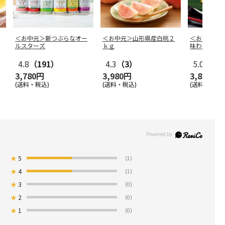
＜お中元＞新つぶらなオー
＜お中元＞山形県産白桃２
＜お中元＞
ルスターズ
ｋｇ
味わい
4.8
（191）
4.3
（3）
5.0
（1）
3,780円
3,980円
3,880円
(送料・税込)
(送料・税込)
(送料・税込)
★
5
(1)
★
4
(1)
★
3
(0)
★
2
(0)
★
1
(0)