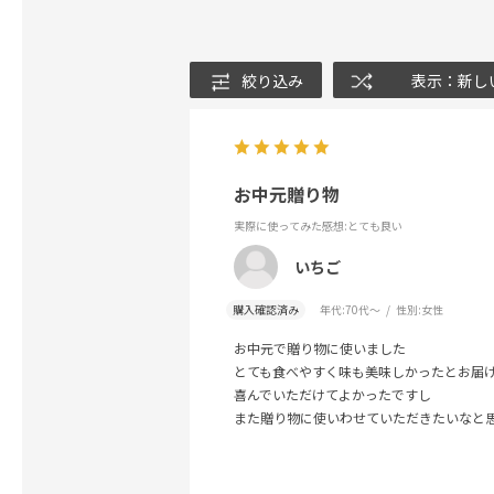
絞り込み
表示：新し
お中元贈り物
実際に使ってみた感想
:とても良い
いちご
購入確認済み
年代:
70代～
性別:
女性
お中元で贈り物に使いました
とても食べやすく味も美味しかったとお届
喜んでいただけてよかったですし
また贈り物に使いわせていただきたいなと