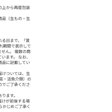
の上から再度包装
商品（生もの・生
れる日まで、「賞
れ期間で表示して
せん。 複数の商
います。 なお、
商品に記載してい
届けついては、生
菜・活魚介類）の
のでご了承くださ
あります。
届けが前後する場
らかじめご了承く