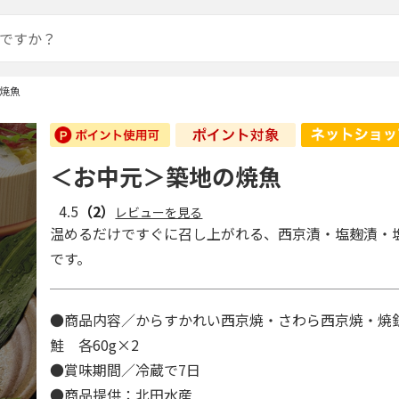
焼魚
＜お中元＞築地の焼魚
4.5
（2）
レビューを見る
温めるだけですぐに召し上がれる、西京漬・塩麹漬・
です。
●商品内容／からすかれい西京焼・さわら西京焼・焼
鮭 各60g×2
●賞味期間／冷蔵で7日
●商品提供：北田水産