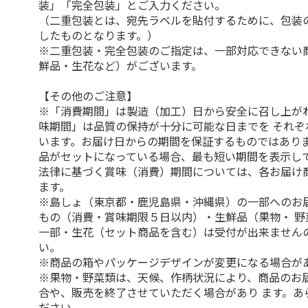
装」「完全包装」とご入力ください。
（二重包装とは、宛先ラベルを貼付するために、包装
したものとなります。）
※二重包装・完全包装のご指定は、一部対応できない
鮮品・生花など）がございます。
【その他のご注意】
※「消費期間」は製造（加工）日から安全に召し上が
味期間」は品質の保持が十分に可能な日までを それぞ
います。お届け日からの期間を保証するものではありま
品がセットになっている場合、最も短い期間を表示して
法律に基づく賞味（消費）期間については、各お届け
ます。
※島しょ（東京都・鹿児島県・沖縄県）の一部へのお
もの（消費・賞味期限５日以内）・生鮮品（果物・ 野
一部・生花（セット商品を含む）は受付が出来ません
い。
※商品の箱やパッケージデザインが変更になる場合が
※果物・野菜類は、天候、作柄状況により、商品のお
合や、販売を終了させていただく場合があり ます。あ
ださい。