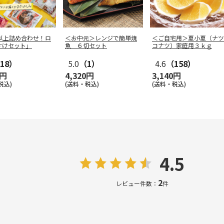
点以上詰め合わせ！ロ
＜お中元＞レンジで簡単焼
＜ご自宅用＞夏小夏（ナツ
すけセット」
魚 ６切セット
コナツ）家庭用３ｋｇ
18）
5.0
（1）
4.6
（158）
0円
4,320円
3,140円
税込)
(送料・税込)
(送料・税込)
4.5
2
レビュー件数：
件